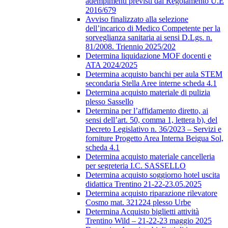
adempimenti previsti dal Regolamento U.E
2016/679
Avviso finalizzato alla selezione
dell’incarico di Medico Competente per la
sorveglianza sanitaria ai sensi D.Lgs. n.
81/2008. Triennio 2025/202
Determina liquidazione MOF docenti e
ATA 2024/2025
Determina acquisto banchi per aula STEM
secondaria Stella Aree interne scheda 4.1
Determina acquisto materiale di pulizia
plesso Sassello
Determina per l’affidamento diretto, ai
sensi dell’art. 50, comma 1, lettera b), del
Decreto Legislativo n. 36/2023 – Servizi e
forniture Progetto Area Interna Beigua Sol,
scheda 4.1
Determina acquisto materiale cancelleria
per segreteria I.C. SASSELLO
Determina acquisto soggiorno hotel uscita
didattica Trentino 21-22-23.05.2025
Determina acquisto riparazione rilevatore
Cosmo mat. 321224 plesso Urbe
Determina Acquisto biglietti attività
Trentino Wild – 21-22-23 maggio 2025