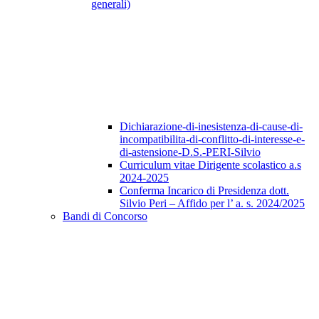
generali)
Dichiarazione-di-inesistenza-di-cause-di-
incompatibilita-di-conflitto-di-interesse-e-
di-astensione-D.S.-PERI-Silvio
Curriculum vitae Dirigente scolastico a.s
2024-2025
Conferma Incarico di Presidenza dott.
Silvio Peri – Affido per l’ a. s. 2024/2025
Bandi di Concorso