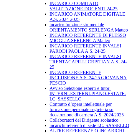
INCARICO COMITATO
VALUTAZIONE DOCENTI 24-25
INCARICO ANIMATORE DIGITALE
A.S. 2024-2025
incarico funzione strumentale
ORIENTAMENTO SERLENGA Matteo
INCARICO REFERENTE DI PLESSO
MIOGLIA SERLENGA Matteo
INCARICO REFERENTE INVALSI
PARODI PAOLA A.S. 24-25
INCARICO REFERENTE INVALSI
TRENTACAPILLI CRISTIAN A.S. 24-
25
INCARICO REFERENTE
INCLUSIONE A.S. 24-25 GIOVANNA
PESCIO
Avviso-Selezione-esperti-e-tutor-
INTERNI-ESTERNI-PIANO-ESTATE-
I.C. SASSELLO
Contratto d’opera intellettuale per
formazione personale segreteria su
ricostruzione di carriera A.S. 2024/2025
Collaboratori del Dirigente scolastico
incarichi referenti di sede I.C. SASSELLO
ALTRE REFERENZE O INCARICHI