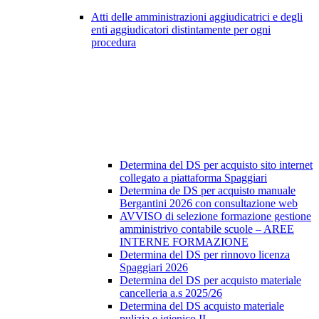
Atti delle amministrazioni aggiudicatrici e degli
enti aggiudicatori distintamente per ogni
procedura
Determina del DS per acquisto sito internet
collegato a piattaforma Spaggiari
Determina de DS per acquisto manuale
Bergantini 2026 con consultazione web
AVVISO di selezione formazione gestione
amministrivo contabile scuole – AREE
INTERNE FORMAZIONE
Determina del DS per rinnovo licenza
Spaggiari 2026
Determina del DS per acquisto materiale
cancelleria a.s 2025/26
Determina del DS acquisto materiale
pulizia e igienico II