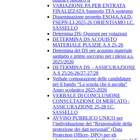
VARIAZIONE PA PER ENTRATA
FINALIZZATA Supporto TFA sostegno
Disseminazione progetto ESO4.6.A4.D-
FSEPN-LI-2025-26 ORIENTIAMO I.C.
SASSELLO
Determina DS: Quorum per votazioni
DETERMINA DS ACQUISTO
MATERIALE PULIZIE A.S 25-26
Determina del DS per acquisto materiale
sanitario e primo soccorso per i plessi a.s.
2025/2026
DETERMINA DS – ASSICURAZIONE
A.S 25/26-26/27-27/28
Verbale comparazione delle candidature
per il bando “La scuola che ti ascolta”
Anno scolastico 2025-2026
VERBALE DI CONCLUSIONE
CONSULTAZIONE DI MERCATO -
ASSICURAZIONE 25-28 I.C.
SASSELLO
AVVISO PUBBLICO UNICO per
l’individuazione del “Responsabile della
protezione dei dati personali” (Data
Protection Officer- DPO) per gli