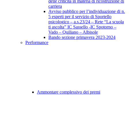
delle criticità in materia di ricostruzione di
carriera
Avviso pubblico per l’individuazione di n.
5 esperti per il servizio di Sportello
psicologico – a.s.23/24 – Rete “La scuola
ti ascolta” IC Sassello -IC Spotorno –
Vado – Quiliano – Albisole
Bando sezione primavera 2023-2024
Performance
Ammontare complessivo dei premi