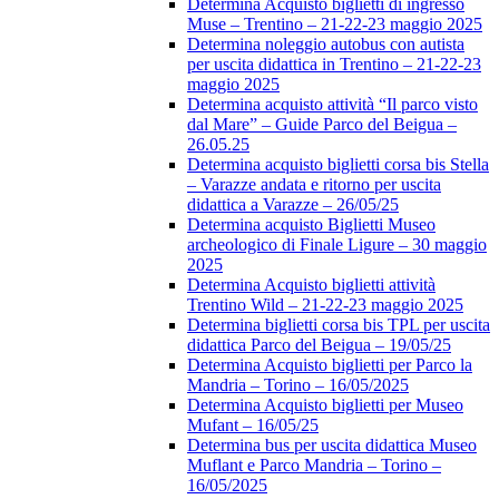
Determina Acquisto biglietti di ingresso
Muse – Trentino – 21-22-23 maggio 2025
Determina noleggio autobus con autista
per uscita didattica in Trentino – 21-22-23
maggio 2025
Determina acquisto attività “Il parco visto
dal Mare” – Guide Parco del Beigua –
26.05.25
Determina acquisto biglietti corsa bis Stella
– Varazze andata e ritorno per uscita
didattica a Varazze – 26/05/25
Determina acquisto Biglietti Museo
archeologico di Finale Ligure – 30 maggio
2025
Determina Acquisto biglietti attività
Trentino Wild – 21-22-23 maggio 2025
Determina biglietti corsa bis TPL per uscita
didattica Parco del Beigua – 19/05/25
Determina Acquisto biglietti per Parco la
Mandria – Torino – 16/05/2025
Determina Acquisto biglietti per Museo
Mufant – 16/05/25
Determina bus per uscita didattica Museo
Muflant e Parco Mandria – Torino –
16/05/2025