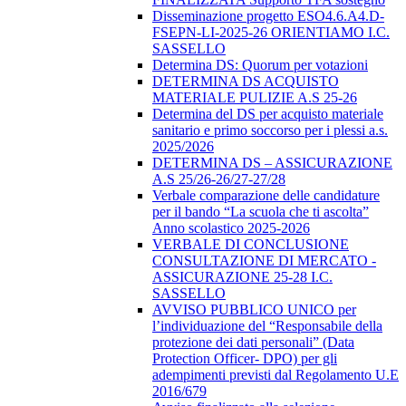
Disseminazione progetto ESO4.6.A4.D-
FSEPN-LI-2025-26 ORIENTIAMO I.C.
SASSELLO
Determina DS: Quorum per votazioni
DETERMINA DS ACQUISTO
MATERIALE PULIZIE A.S 25-26
Determina del DS per acquisto materiale
sanitario e primo soccorso per i plessi a.s.
2025/2026
DETERMINA DS – ASSICURAZIONE
A.S 25/26-26/27-27/28
Verbale comparazione delle candidature
per il bando “La scuola che ti ascolta”
Anno scolastico 2025-2026
VERBALE DI CONCLUSIONE
CONSULTAZIONE DI MERCATO -
ASSICURAZIONE 25-28 I.C.
SASSELLO
AVVISO PUBBLICO UNICO per
l’individuazione del “Responsabile della
protezione dei dati personali” (Data
Protection Officer- DPO) per gli
adempimenti previsti dal Regolamento U.E
2016/679