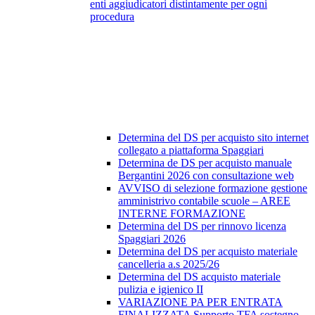
enti aggiudicatori distintamente per ogni
procedura
Determina del DS per acquisto sito internet
collegato a piattaforma Spaggiari
Determina de DS per acquisto manuale
Bergantini 2026 con consultazione web
AVVISO di selezione formazione gestione
amministrivo contabile scuole – AREE
INTERNE FORMAZIONE
Determina del DS per rinnovo licenza
Spaggiari 2026
Determina del DS per acquisto materiale
cancelleria a.s 2025/26
Determina del DS acquisto materiale
pulizia e igienico II
VARIAZIONE PA PER ENTRATA
FINALIZZATA Supporto TFA sostegno