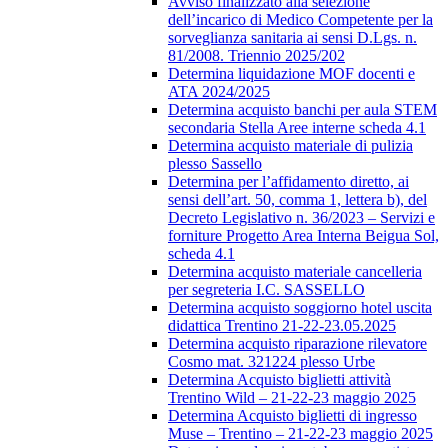
Avviso finalizzato alla selezione
dell’incarico di Medico Competente per la
sorveglianza sanitaria ai sensi D.Lgs. n.
81/2008. Triennio 2025/202
Determina liquidazione MOF docenti e
ATA 2024/2025
Determina acquisto banchi per aula STEM
secondaria Stella Aree interne scheda 4.1
Determina acquisto materiale di pulizia
plesso Sassello
Determina per l’affidamento diretto, ai
sensi dell’art. 50, comma 1, lettera b), del
Decreto Legislativo n. 36/2023 – Servizi e
forniture Progetto Area Interna Beigua Sol,
scheda 4.1
Determina acquisto materiale cancelleria
per segreteria I.C. SASSELLO
Determina acquisto soggiorno hotel uscita
didattica Trentino 21-22-23.05.2025
Determina acquisto riparazione rilevatore
Cosmo mat. 321224 plesso Urbe
Determina Acquisto biglietti attività
Trentino Wild – 21-22-23 maggio 2025
Determina Acquisto biglietti di ingresso
Muse – Trentino – 21-22-23 maggio 2025