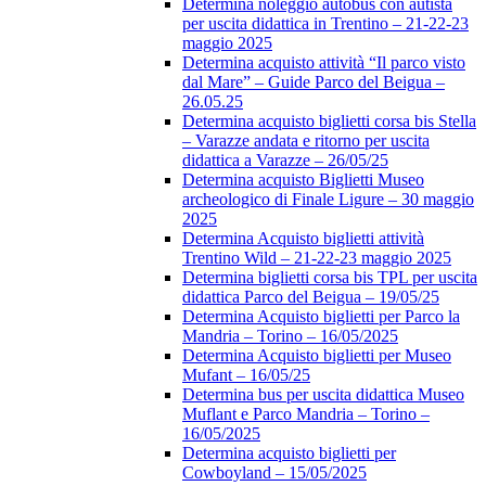
Determina noleggio autobus con autista
per uscita didattica in Trentino – 21-22-23
maggio 2025
Determina acquisto attività “Il parco visto
dal Mare” – Guide Parco del Beigua –
26.05.25
Determina acquisto biglietti corsa bis Stella
– Varazze andata e ritorno per uscita
didattica a Varazze – 26/05/25
Determina acquisto Biglietti Museo
archeologico di Finale Ligure – 30 maggio
2025
Determina Acquisto biglietti attività
Trentino Wild – 21-22-23 maggio 2025
Determina biglietti corsa bis TPL per uscita
didattica Parco del Beigua – 19/05/25
Determina Acquisto biglietti per Parco la
Mandria – Torino – 16/05/2025
Determina Acquisto biglietti per Museo
Mufant – 16/05/25
Determina bus per uscita didattica Museo
Muflant e Parco Mandria – Torino –
16/05/2025
Determina acquisto biglietti per
Cowboyland – 15/05/2025