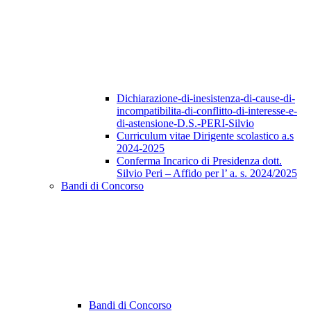
Dichiarazione-di-inesistenza-di-cause-di-
incompatibilita-di-conflitto-di-interesse-e-
di-astensione-D.S.-PERI-Silvio
Curriculum vitae Dirigente scolastico a.s
2024-2025
Conferma Incarico di Presidenza dott.
Silvio Peri – Affido per l’ a. s. 2024/2025
Bandi di Concorso
Bandi di Concorso