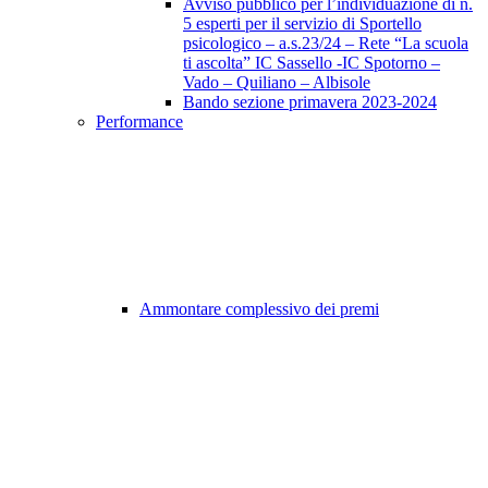
Avviso pubblico per l’individuazione di n.
5 esperti per il servizio di Sportello
psicologico – a.s.23/24 – Rete “La scuola
ti ascolta” IC Sassello -IC Spotorno –
Vado – Quiliano – Albisole
Bando sezione primavera 2023-2024
Performance
Ammontare complessivo dei premi