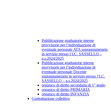
Pubblicazione graduatorie interne
provvisorie per l’individuazione di
eventuale personale ATA soprannumerario
in servizio presso l’I.C. SASSELLO –
a.s.2024/2025
Pubblicazione graduatorie interne
provvisorie per l’individuazione di
eventuale personale Docente
soprannumerario in servizio presso l’I.C.
SASSELLO – a.s.2024/2025
organico di diritto secondaria di 1° grado
organico di diritto PRIMARIA
organico di diritto INFANZIA
Contrattazione collettiva