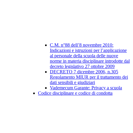
C.M. n°88 dell’8 novembre 2010:
Indicazioni e istruzioni per l’applicazione
al personale della scuola delle nuove
norme in materia disciplinare introdotte dal
decreto legislativo 27 ottobre 2009
DECRETO 7 dicembre 2006, n.305
Regolamento MIUR per il trattamento dei
dati sensibili e giudiziari
Vademecum Garante: Privacy a scuola
Codice disciplinare e codice di condotta