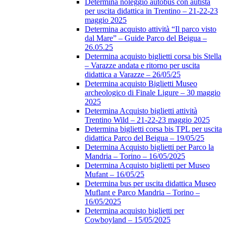
Determina noleggio autobus con autista
per uscita didattica in Trentino – 21-22-23
maggio 2025
Determina acquisto attività “Il parco visto
dal Mare” – Guide Parco del Beigua –
26.05.25
Determina acquisto biglietti corsa bis Stella
– Varazze andata e ritorno per uscita
didattica a Varazze – 26/05/25
Determina acquisto Biglietti Museo
archeologico di Finale Ligure – 30 maggio
2025
Determina Acquisto biglietti attività
Trentino Wild – 21-22-23 maggio 2025
Determina biglietti corsa bis TPL per uscita
didattica Parco del Beigua – 19/05/25
Determina Acquisto biglietti per Parco la
Mandria – Torino – 16/05/2025
Determina Acquisto biglietti per Museo
Mufant – 16/05/25
Determina bus per uscita didattica Museo
Muflant e Parco Mandria – Torino –
16/05/2025
Determina acquisto biglietti per
Cowboyland – 15/05/2025