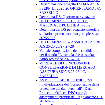
Disseminazione progetto ESO4.6.A4.D-
FSEPN-LI-2025-26 ORIENTIAMO I.C.
SASSELLO
Determina DS: Quorum per votazioni
DETERMINA DS ACQUISTO
MATERIALE PULIZIE A.S 25-26
Determina del DS per acquisto materiale
sanitario e primo soccorso per i plessi a.s.
2025/2026
DETERMINA DS – ASSICURAZIONE
A.S 25/26-26/27-27/28
Verbale comparazione delle candidature
per il bando “La scuola che ti ascolta”
Anno scolastico 2025-2026
VERBALE DI CONCLUSIONE
CONSULTAZIONE DI MERCATO -
ASSICURAZIONE 25-28 I.C.
SASSELLO
AVVISO PUBBLICO UNICO per
l’individuazione del “Responsabile della
protezione dei dati personali” (Data
Protection Officer- DPO) per gli
adempimenti previsti dal Regolamento U.E
2016/679