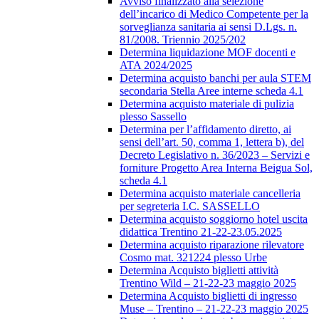
Avviso finalizzato alla selezione
dell’incarico di Medico Competente per la
sorveglianza sanitaria ai sensi D.Lgs. n.
81/2008. Triennio 2025/202
Determina liquidazione MOF docenti e
ATA 2024/2025
Determina acquisto banchi per aula STEM
secondaria Stella Aree interne scheda 4.1
Determina acquisto materiale di pulizia
plesso Sassello
Determina per l’affidamento diretto, ai
sensi dell’art. 50, comma 1, lettera b), del
Decreto Legislativo n. 36/2023 – Servizi e
forniture Progetto Area Interna Beigua Sol,
scheda 4.1
Determina acquisto materiale cancelleria
per segreteria I.C. SASSELLO
Determina acquisto soggiorno hotel uscita
didattica Trentino 21-22-23.05.2025
Determina acquisto riparazione rilevatore
Cosmo mat. 321224 plesso Urbe
Determina Acquisto biglietti attività
Trentino Wild – 21-22-23 maggio 2025
Determina Acquisto biglietti di ingresso
Muse – Trentino – 21-22-23 maggio 2025