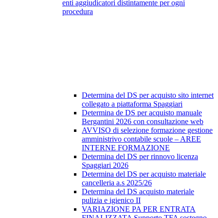
enti aggiudicatori distintamente per ogni
procedura
Determina del DS per acquisto sito internet
collegato a piattaforma Spaggiari
Determina de DS per acquisto manuale
Bergantini 2026 con consultazione web
AVVISO di selezione formazione gestione
amministrivo contabile scuole – AREE
INTERNE FORMAZIONE
Determina del DS per rinnovo licenza
Spaggiari 2026
Determina del DS per acquisto materiale
cancelleria a.s 2025/26
Determina del DS acquisto materiale
pulizia e igienico II
VARIAZIONE PA PER ENTRATA
FINALIZZATA Supporto TFA sostegno