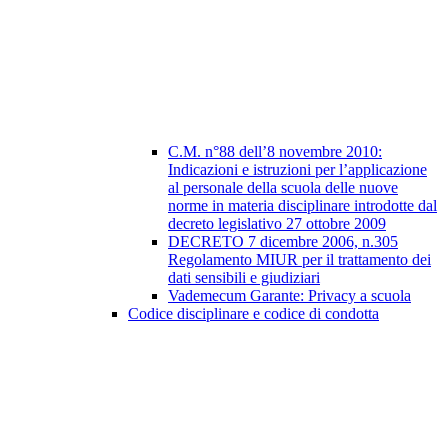
C.M. n°88 dell’8 novembre 2010:
Indicazioni e istruzioni per l’applicazione
al personale della scuola delle nuove
norme in materia disciplinare introdotte dal
decreto legislativo 27 ottobre 2009
DECRETO 7 dicembre 2006, n.305
Regolamento MIUR per il trattamento dei
dati sensibili e giudiziari
Vademecum Garante: Privacy a scuola
Codice disciplinare e codice di condotta