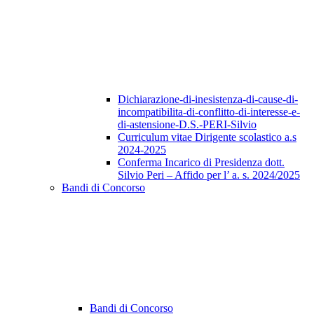
Dichiarazione-di-inesistenza-di-cause-di-
incompatibilita-di-conflitto-di-interesse-e-
di-astensione-D.S.-PERI-Silvio
Curriculum vitae Dirigente scolastico a.s
2024-2025
Conferma Incarico di Presidenza dott.
Silvio Peri – Affido per l’ a. s. 2024/2025
Bandi di Concorso
Bandi di Concorso