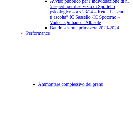
Avviso pubblico per l’individuazione di n.
5 esperti per il servizio di Sportello
psicologico – a.s.23/24 – Rete “La scuola
ti ascolta” IC Sassello -IC Spotorno –
Vado – Quiliano – Albisole
Bando sezione primavera 2023-2024
Performance
Ammontare complessivo dei premi