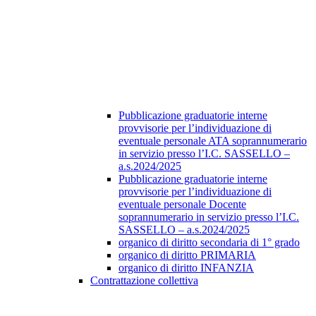
Pubblicazione graduatorie interne
provvisorie per l’individuazione di
eventuale personale ATA soprannumerario
in servizio presso l’I.C. SASSELLO –
a.s.2024/2025
Pubblicazione graduatorie interne
provvisorie per l’individuazione di
eventuale personale Docente
soprannumerario in servizio presso l’I.C.
SASSELLO – a.s.2024/2025
organico di diritto secondaria di 1° grado
organico di diritto PRIMARIA
organico di diritto INFANZIA
Contrattazione collettiva