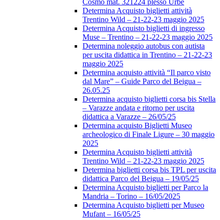
Cosmo mat. 321224 plesso Urbe
Determina Acquisto biglietti attività
Trentino Wild – 21-22-23 maggio 2025
Determina Acquisto biglietti di ingresso
Muse – Trentino – 21-22-23 maggio 2025
Determina noleggio autobus con autista
per uscita didattica in Trentino – 21-22-23
maggio 2025
Determina acquisto attività “Il parco visto
dal Mare” – Guide Parco del Beigua –
26.05.25
Determina acquisto biglietti corsa bis Stella
– Varazze andata e ritorno per uscita
didattica a Varazze – 26/05/25
Determina acquisto Biglietti Museo
archeologico di Finale Ligure – 30 maggio
2025
Determina Acquisto biglietti attività
Trentino Wild – 21-22-23 maggio 2025
Determina biglietti corsa bis TPL per uscita
didattica Parco del Beigua – 19/05/25
Determina Acquisto biglietti per Parco la
Mandria – Torino – 16/05/2025
Determina Acquisto biglietti per Museo
Mufant – 16/05/25