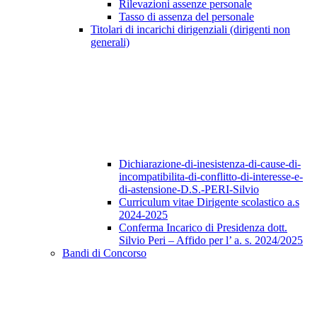
Rilevazioni assenze personale
Tasso di assenza del personale
Titolari di incarichi dirigenziali (dirigenti non
generali)
Dichiarazione-di-inesistenza-di-cause-di-
incompatibilita-di-conflitto-di-interesse-e-
di-astensione-D.S.-PERI-Silvio
Curriculum vitae Dirigente scolastico a.s
2024-2025
Conferma Incarico di Presidenza dott.
Silvio Peri – Affido per l’ a. s. 2024/2025
Bandi di Concorso