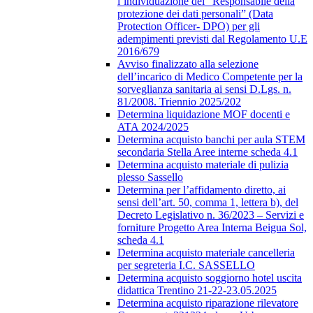
l’individuazione del “Responsabile della
protezione dei dati personali” (Data
Protection Officer- DPO) per gli
adempimenti previsti dal Regolamento U.E
2016/679
Avviso finalizzato alla selezione
dell’incarico di Medico Competente per la
sorveglianza sanitaria ai sensi D.Lgs. n.
81/2008. Triennio 2025/202
Determina liquidazione MOF docenti e
ATA 2024/2025
Determina acquisto banchi per aula STEM
secondaria Stella Aree interne scheda 4.1
Determina acquisto materiale di pulizia
plesso Sassello
Determina per l’affidamento diretto, ai
sensi dell’art. 50, comma 1, lettera b), del
Decreto Legislativo n. 36/2023 – Servizi e
forniture Progetto Area Interna Beigua Sol,
scheda 4.1
Determina acquisto materiale cancelleria
per segreteria I.C. SASSELLO
Determina acquisto soggiorno hotel uscita
didattica Trentino 21-22-23.05.2025
Determina acquisto riparazione rilevatore