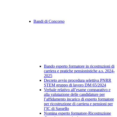
Bandi di Concorso
Bando esperto formatore in ricostruzioni di
carriera e pratiche pensionistiche a.s. 2024-
2025
Decreto avvio procedura selettiva PNRR
STEM gruppo di lavoro DM 65/2024
Verbale relativo all’esame comparativo e
alla valutazione delle candidature per
l’affidamento incarico di esperto formatore
per ricostruzione di carriera e pensioni per
l’IC di Sassello
Nomina esperto formatore-Ricostruzione