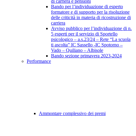
di carriera e pensioni
Bando per l’individuazione di esperto
formatore e di supporto per la risoluzione
delle criticità in materia di ricostruzione di
carriera
Avviso pubblico per l’individuazione di n.
5 esperti per il servizio di Sportello
psicologico – a.s.23/24 – Rete “La scuola
ti ascolta” IC Sassello -IC Spotorno –
Vado – Quiliano – Albisole
Bando sezione primavera 2023-2024
Performance
Ammontare complessivo dei premi