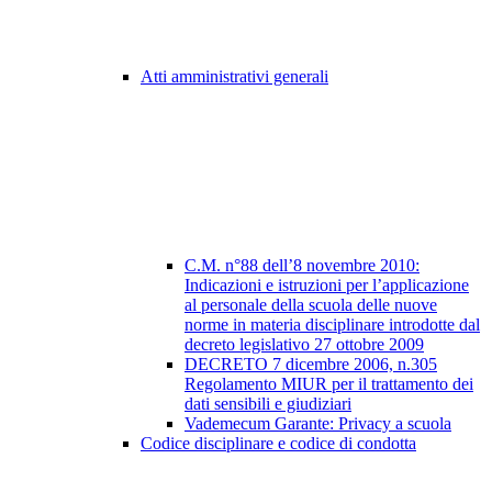
Atti amministrativi generali
C.M. n°88 dell’8 novembre 2010:
Indicazioni e istruzioni per l’applicazione
al personale della scuola delle nuove
norme in materia disciplinare introdotte dal
decreto legislativo 27 ottobre 2009
DECRETO 7 dicembre 2006, n.305
Regolamento MIUR per il trattamento dei
dati sensibili e giudiziari
Vademecum Garante: Privacy a scuola
Codice disciplinare e codice di condotta