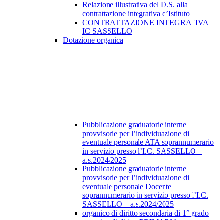
Relazione illustrativa del D.S. alla
contrattazione integrativa d’Istituto
CONTRATTAZIONE INTEGRATIVA
IC SASSELLO
Dotazione organica
Pubblicazione graduatorie interne
provvisorie per l’individuazione di
eventuale personale ATA soprannumerario
in servizio presso l’I.C. SASSELLO –
a.s.2024/2025
Pubblicazione graduatorie interne
provvisorie per l’individuazione di
eventuale personale Docente
soprannumerario in servizio presso l’I.C.
SASSELLO – a.s.2024/2025
organico di diritto secondaria di 1° grado