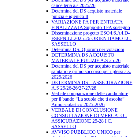
cancelleria a.s 2025/26
Determina del DS acquisto materiale
pulizia e igienico II
VARIAZIONE PA PER ENTRATA
FINALIZZATA Supporto TFA sostegno
Disseminazione progetto ESO4.6.A4.D-
FSEPN-LI-2025-26 ORIENTIAMO I.C.
SASSELLO
Determina DS: Quorum per votazioni
DETERMINA DS ACQUISTO
MATERIALE PULIZIE A.S 25-26
Determina del DS per acquisto materiale
sanitario e primo soccorso per i plessi a.s.
2025/2026
DETERMINA DS – ASSICURAZIONE
A.S 25/26-26/27-27/28
Verbale comparazione delle candidature
per il bando “La scuola che ti ascolta”
Anno scolastico 2025-2026
VERBALE DI CONCLUSIONE
CONSULTAZIONE DI MERCATO -
ASSICURAZIONE 25-28 I.C.
SASSELLO
AVVISO PUBBLICO UNICO per