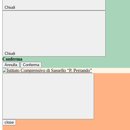
Chiudi
Chiudi
Conferma
Annulla
Conferma
close