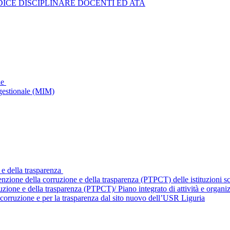
ICE DISCIPLINARE DOCENTI ED ATA
le
gestionale (MIM)
 e della trasparenza
enzione della corruzione e della trasparenza (PTPCT) delle istituzioni 
ruzione e della trasparenza (PTPCT)/ Piano integrato di attività e orga
corruzione e per la trasparenza dal sito nuovo dell’USR Liguria