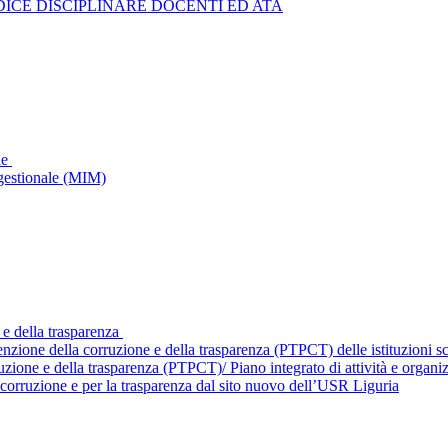
ICE DISCIPLINARE DOCENTI ED ATA
le
gestionale (MIM)
 e della trasparenza
enzione della corruzione e della trasparenza (PTPCT) delle istituzioni 
ruzione e della trasparenza (PTPCT)/ Piano integrato di attività e orga
corruzione e per la trasparenza dal sito nuovo dell’USR Liguria