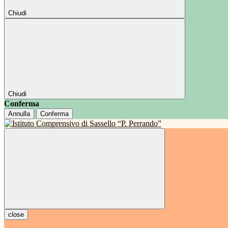
Chiudi
Chiudi
Conferma
Annulla
Conferma
close