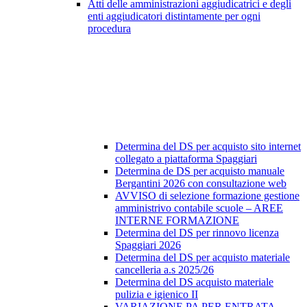
Atti delle amministrazioni aggiudicatrici e degli
enti aggiudicatori distintamente per ogni
procedura
Determina del DS per acquisto sito internet
collegato a piattaforma Spaggiari
Determina de DS per acquisto manuale
Bergantini 2026 con consultazione web
AVVISO di selezione formazione gestione
amministrivo contabile scuole – AREE
INTERNE FORMAZIONE
Determina del DS per rinnovo licenza
Spaggiari 2026
Determina del DS per acquisto materiale
cancelleria a.s 2025/26
Determina del DS acquisto materiale
pulizia e igienico II
VARIAZIONE PA PER ENTRATA