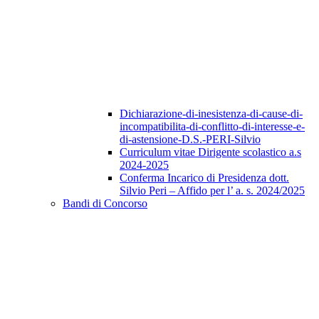
Dichiarazione-di-inesistenza-di-cause-di-
incompatibilita-di-conflitto-di-interesse-e-
di-astensione-D.S.-PERI-Silvio
Curriculum vitae Dirigente scolastico a.s
2024-2025
Conferma Incarico di Presidenza dott.
Silvio Peri – Affido per l’ a. s. 2024/2025
Bandi di Concorso