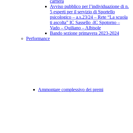
carriera
Avviso pubblico per l’individuazione di n.
5 esperti per il servizio di Sportello
psicologico – a.s.23/24 – Rete “La scuola
ti ascolta” IC Sassello -IC Spotorno –
Vado – Quiliano – Albisole
Bando sezione primavera 2023-2024
Performance
Ammontare complessivo dei premi