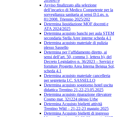
2016/679
Avviso finalizzato alla selezione
dell’incarico di Medico Competente per la
sorveglianza sanitaria ai sensi D.Lgs. n.
81/2008. Triennio 2025/202
Determina liquidazione MOF docenti e
ATA 2024/2025
Determina acquisto banchi per aula STEM
secondaria Stella Aree interne scheda 4.1
Determina acquisto materiale di pulizia
plesso Sassello
Determina per l’affidamento diretto, ai
sensi dell’art. 50, comma 1, lettera b), del
Decreto Legislativo n. 36/2023 – Servizi e
forniture Progetto Area Interna Beigua Sol,
scheda 4.1
Determina acquisto materiale cancelleria
per segreteria I.C. SASSELLO
Determina acquisto soggiorno hotel uscita
didattica Trentino 21-22-23.05.2025
Determina acquisto riparazione rilevatore
Cosmo mat. 321224 plesso Urbe
Determina Acquisto biglietti attività
Trentino Wild – 21-22-23 maggio 2025
Determina Acquisto biglietti di ingresso