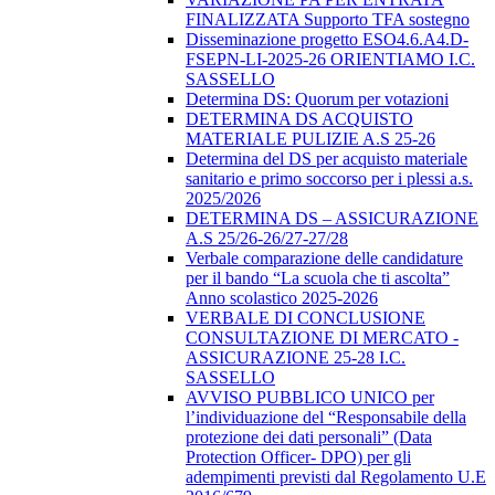
FINALIZZATA Supporto TFA sostegno
Disseminazione progetto ESO4.6.A4.D-
FSEPN-LI-2025-26 ORIENTIAMO I.C.
SASSELLO
Determina DS: Quorum per votazioni
DETERMINA DS ACQUISTO
MATERIALE PULIZIE A.S 25-26
Determina del DS per acquisto materiale
sanitario e primo soccorso per i plessi a.s.
2025/2026
DETERMINA DS – ASSICURAZIONE
A.S 25/26-26/27-27/28
Verbale comparazione delle candidature
per il bando “La scuola che ti ascolta”
Anno scolastico 2025-2026
VERBALE DI CONCLUSIONE
CONSULTAZIONE DI MERCATO -
ASSICURAZIONE 25-28 I.C.
SASSELLO
AVVISO PUBBLICO UNICO per
l’individuazione del “Responsabile della
protezione dei dati personali” (Data
Protection Officer- DPO) per gli
adempimenti previsti dal Regolamento U.E