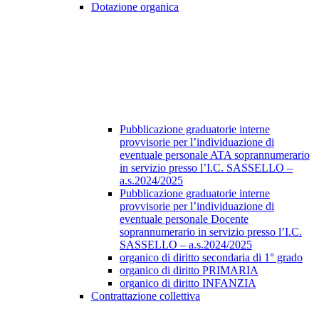
Dotazione organica
Pubblicazione graduatorie interne
provvisorie per l’individuazione di
eventuale personale ATA soprannumerario
in servizio presso l’I.C. SASSELLO –
a.s.2024/2025
Pubblicazione graduatorie interne
provvisorie per l’individuazione di
eventuale personale Docente
soprannumerario in servizio presso l’I.C.
SASSELLO – a.s.2024/2025
organico di diritto secondaria di 1° grado
organico di diritto PRIMARIA
organico di diritto INFANZIA
Contrattazione collettiva