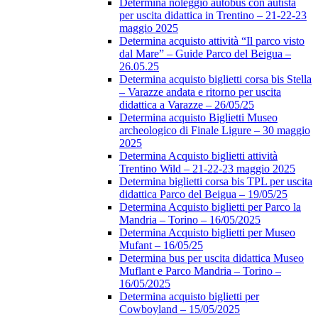
Determina noleggio autobus con autista
per uscita didattica in Trentino – 21-22-23
maggio 2025
Determina acquisto attività “Il parco visto
dal Mare” – Guide Parco del Beigua –
26.05.25
Determina acquisto biglietti corsa bis Stella
– Varazze andata e ritorno per uscita
didattica a Varazze – 26/05/25
Determina acquisto Biglietti Museo
archeologico di Finale Ligure – 30 maggio
2025
Determina Acquisto biglietti attività
Trentino Wild – 21-22-23 maggio 2025
Determina biglietti corsa bis TPL per uscita
didattica Parco del Beigua – 19/05/25
Determina Acquisto biglietti per Parco la
Mandria – Torino – 16/05/2025
Determina Acquisto biglietti per Museo
Mufant – 16/05/25
Determina bus per uscita didattica Museo
Muflant e Parco Mandria – Torino –
16/05/2025
Determina acquisto biglietti per
Cowboyland – 15/05/2025