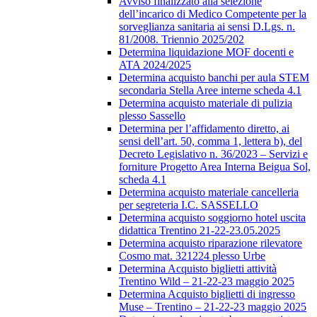
Avviso finalizzato alla selezione
dell’incarico di Medico Competente per la
sorveglianza sanitaria ai sensi D.Lgs. n.
81/2008. Triennio 2025/202
Determina liquidazione MOF docenti e
ATA 2024/2025
Determina acquisto banchi per aula STEM
secondaria Stella Aree interne scheda 4.1
Determina acquisto materiale di pulizia
plesso Sassello
Determina per l’affidamento diretto, ai
sensi dell’art. 50, comma 1, lettera b), del
Decreto Legislativo n. 36/2023 – Servizi e
forniture Progetto Area Interna Beigua Sol,
scheda 4.1
Determina acquisto materiale cancelleria
per segreteria I.C. SASSELLO
Determina acquisto soggiorno hotel uscita
didattica Trentino 21-22-23.05.2025
Determina acquisto riparazione rilevatore
Cosmo mat. 321224 plesso Urbe
Determina Acquisto biglietti attività
Trentino Wild – 21-22-23 maggio 2025
Determina Acquisto biglietti di ingresso
Muse – Trentino – 21-22-23 maggio 2025