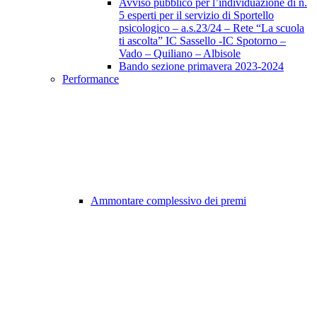
Avviso pubblico per l’individuazione di n.
5 esperti per il servizio di Sportello
psicologico – a.s.23/24 – Rete “La scuola
ti ascolta” IC Sassello -IC Spotorno –
Vado – Quiliano – Albisole
Bando sezione primavera 2023-2024
Performance
Ammontare complessivo dei premi