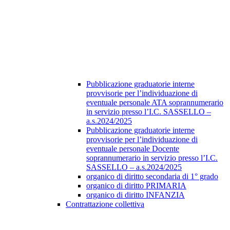
Pubblicazione graduatorie interne
provvisorie per l’individuazione di
eventuale personale ATA soprannumerario
in servizio presso l’I.C. SASSELLO –
a.s.2024/2025
Pubblicazione graduatorie interne
provvisorie per l’individuazione di
eventuale personale Docente
soprannumerario in servizio presso l’I.C.
SASSELLO – a.s.2024/2025
organico di diritto secondaria di 1° grado
organico di diritto PRIMARIA
organico di diritto INFANZIA
Contrattazione collettiva