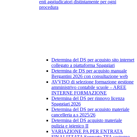
enti aggiudicatori distintamente per ogni
procedura
Determina del DS per acquisto sito internet
collegato a piattaforma Spaggiari
Determina de DS per acquisto manuale
Bergantini 2026 con consultazione web
AVVISO di selezione formazione gestione
amministrivo contabile scuole – AREE
INTERNE FORMAZIONE
Determina del DS per rinnovo licenza
Spaggiari 2026
Determina del DS per acquisto materiale
cancelleria a.s 2025/26
Determina del DS acquisto materiale
pulizia e igienico II
VARIAZIONE PA PER ENTRATA
FINALIZZATA Supporto TFA sostegno