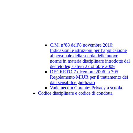
C.M. n°88 dell’8 novembre 2010:
Indicazioni e istruzioni per l’applicazione
al personale della scuola delle nuove
norme in materia disciplinare introdotte dal
decreto legislativo 27 ottobre 2009
DECRETO 7 dicembre 2006, n.305
Regolamento MIUR per il trattamento dei
dati sensibili e giudiziari
Vademecum Garante: Privacy a scuola
Codice disciplinare e codice di condotta