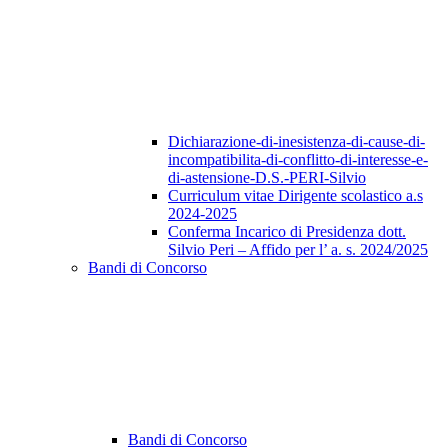
Dichiarazione-di-inesistenza-di-cause-di-
incompatibilita-di-conflitto-di-interesse-e-
di-astensione-D.S.-PERI-Silvio
Curriculum vitae Dirigente scolastico a.s
2024-2025
Conferma Incarico di Presidenza dott.
Silvio Peri – Affido per l’ a. s. 2024/2025
Bandi di Concorso
Bandi di Concorso