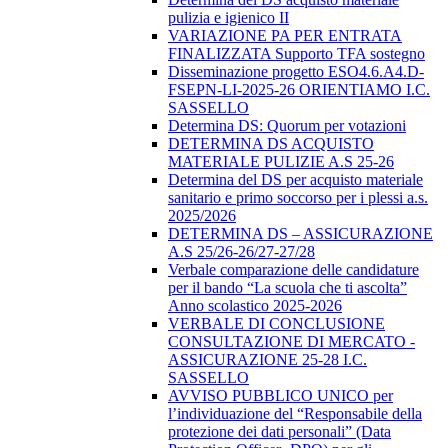
pulizia e igienico II
VARIAZIONE PA PER ENTRATA
FINALIZZATA Supporto TFA sostegno
Disseminazione progetto ESO4.6.A4.D-
FSEPN-LI-2025-26 ORIENTIAMO I.C.
SASSELLO
Determina DS: Quorum per votazioni
DETERMINA DS ACQUISTO
MATERIALE PULIZIE A.S 25-26
Determina del DS per acquisto materiale
sanitario e primo soccorso per i plessi a.s.
2025/2026
DETERMINA DS – ASSICURAZIONE
A.S 25/26-26/27-27/28
Verbale comparazione delle candidature
per il bando “La scuola che ti ascolta”
Anno scolastico 2025-2026
VERBALE DI CONCLUSIONE
CONSULTAZIONE DI MERCATO -
ASSICURAZIONE 25-28 I.C.
SASSELLO
AVVISO PUBBLICO UNICO per
l’individuazione del “Responsabile della
protezione dei dati personali” (Data