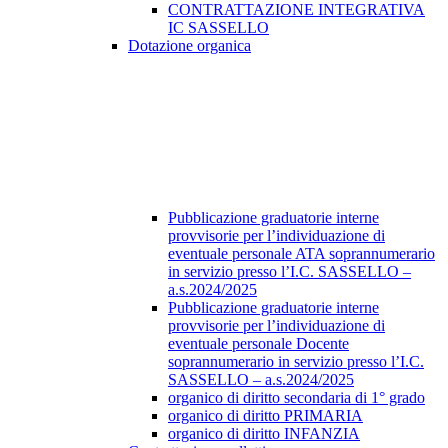
CONTRATTAZIONE INTEGRATIVA
IC SASSELLO
Dotazione organica
Pubblicazione graduatorie interne
provvisorie per l’individuazione di
eventuale personale ATA soprannumerario
in servizio presso l’I.C. SASSELLO –
a.s.2024/2025
Pubblicazione graduatorie interne
provvisorie per l’individuazione di
eventuale personale Docente
soprannumerario in servizio presso l’I.C.
SASSELLO – a.s.2024/2025
organico di diritto secondaria di 1° grado
organico di diritto PRIMARIA
organico di diritto INFANZIA