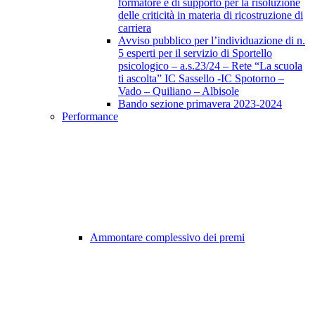
formatore e di supporto per la risoluzione
delle criticità in materia di ricostruzione di
carriera
Avviso pubblico per l’individuazione di n.
5 esperti per il servizio di Sportello
psicologico – a.s.23/24 – Rete “La scuola
ti ascolta” IC Sassello -IC Spotorno –
Vado – Quiliano – Albisole
Bando sezione primavera 2023-2024
Performance
Ammontare complessivo dei premi