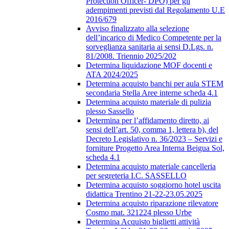
Protection Officer- DPO) per gli
adempimenti previsti dal Regolamento U.E
2016/679
Avviso finalizzato alla selezione
dell’incarico di Medico Competente per la
sorveglianza sanitaria ai sensi D.Lgs. n.
81/2008. Triennio 2025/202
Determina liquidazione MOF docenti e
ATA 2024/2025
Determina acquisto banchi per aula STEM
secondaria Stella Aree interne scheda 4.1
Determina acquisto materiale di pulizia
plesso Sassello
Determina per l’affidamento diretto, ai
sensi dell’art. 50, comma 1, lettera b), del
Decreto Legislativo n. 36/2023 – Servizi e
forniture Progetto Area Interna Beigua Sol,
scheda 4.1
Determina acquisto materiale cancelleria
per segreteria I.C. SASSELLO
Determina acquisto soggiorno hotel uscita
didattica Trentino 21-22-23.05.2025
Determina acquisto riparazione rilevatore
Cosmo mat. 321224 plesso Urbe
Determina Acquisto biglietti attività