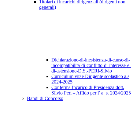
Titolari di incarichi dirigenziali (dirigenti non
generali)
Dichiarazione-di-inesistenza-di-cause-di-
incompatibilita-di-conflitto-di-interesse-e-
di-astensione-D.S.-PERI-Silvio
Curriculum vitae Dirigente scolastico a.s
2024-2025
Conferma Incarico di Presidenza dott.
Silvio Peri – Affido per l’ a. s. 2024/2025
Bandi di Concorso