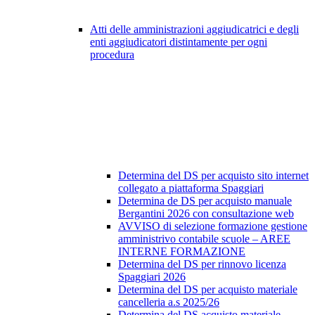
Atti delle amministrazioni aggiudicatrici e degli
enti aggiudicatori distintamente per ogni
procedura
Determina del DS per acquisto sito internet
collegato a piattaforma Spaggiari
Determina de DS per acquisto manuale
Bergantini 2026 con consultazione web
AVVISO di selezione formazione gestione
amministrivo contabile scuole – AREE
INTERNE FORMAZIONE
Determina del DS per rinnovo licenza
Spaggiari 2026
Determina del DS per acquisto materiale
cancelleria a.s 2025/26
Determina del DS acquisto materiale