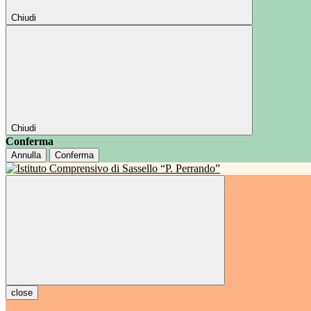
Chiudi
Chiudi
Conferma
Annulla
Conferma
close