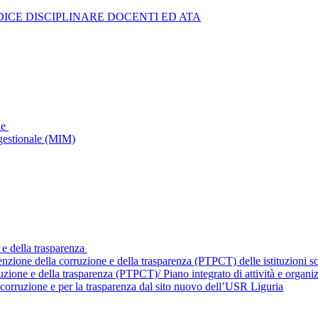
ICE DISCIPLINARE DOCENTI ED ATA
le
gestionale (MIM)
 e della trasparenza
enzione della corruzione e della trasparenza (PTPCT) delle istituzioni 
ruzione e della trasparenza (PTPCT)/ Piano integrato di attività e orga
corruzione e per la trasparenza dal sito nuovo dell’USR Liguria