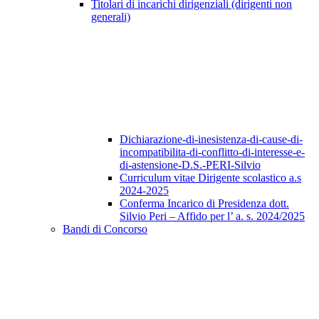
Titolari di incarichi dirigenziali (dirigenti non
generali)
Dichiarazione-di-inesistenza-di-cause-di-
incompatibilita-di-conflitto-di-interesse-e-
di-astensione-D.S.-PERI-Silvio
Curriculum vitae Dirigente scolastico a.s
2024-2025
Conferma Incarico di Presidenza dott.
Silvio Peri – Affido per l’ a. s. 2024/2025
Bandi di Concorso