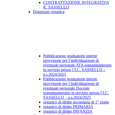
CONTRATTAZIONE INTEGRATIVA
IC SASSELLO
Dotazione organica
Pubblicazione graduatorie interne
provvisorie per l’individuazione di
eventuale personale ATA soprannumerario
in servizio presso l’I.C. SASSELLO –
a.s.2024/2025
Pubblicazione graduatorie interne
provvisorie per l’individuazione di
eventuale personale Docente
soprannumerario in servizio presso l’I.C.
SASSELLO – a.s.2024/2025
organico di diritto secondaria di 1° grado
organico di diritto PRIMARIA
organico di diritto INFANZIA