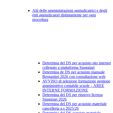
Atti delle amministrazioni aggiudicatrici e degli
enti aggiudicatori distintamente per ogni
procedura
Determina del DS per acquisto sito internet
collegato a piattaforma Spaggiari
Determina de DS per acquisto manuale
Bergantini 2026 con consultazione web
AVVISO di selezione formazione gestione
amministrivo contabile scuole – AREE
INTERNE FORMAZIONE
Determina del DS per rinnovo licenza
Spaggiari 2026
Determina del DS per acquisto materiale
cancelleria a.s 2025/26
Determina del DS acquisto materiale