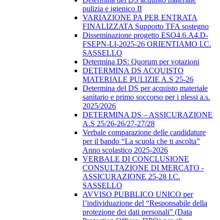
pulizia e igienico II
VARIAZIONE PA PER ENTRATA
FINALIZZATA Supporto TFA sostegno
Disseminazione progetto ESO4.6.A4.D-
FSEPN-LI-2025-26 ORIENTIAMO I.C.
SASSELLO
Determina DS: Quorum per votazioni
DETERMINA DS ACQUISTO
MATERIALE PULIZIE A.S 25-26
Determina del DS per acquisto materiale
sanitario e primo soccorso per i plessi a.s.
2025/2026
DETERMINA DS – ASSICURAZIONE
A.S 25/26-26/27-27/28
Verbale comparazione delle candidature
per il bando “La scuola che ti ascolta”
Anno scolastico 2025-2026
VERBALE DI CONCLUSIONE
CONSULTAZIONE DI MERCATO -
ASSICURAZIONE 25-28 I.C.
SASSELLO
AVVISO PUBBLICO UNICO per
l’individuazione del “Responsabile della
protezione dei dati personali” (Data