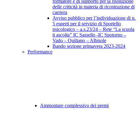
formatore e di supporto per la risoluzione
delle criticità in materia di ricostruzione di
carriera
Avviso pubblico per l’individuazione di n.
5 esperti per il servizio di Sportello
psicologico – a.s.23/24 – Rete “La scuola
ti ascolta” IC Sassello -IC Spotorno –
Vado – Quiliano – Albisole
Bando sezione primavera 2023-2024
Performance
Ammontare complessivo dei premi