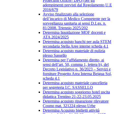
Protection Officer- DPO) per gli
adempimenti previsti dal Regolamento U.E
2016/679
Avviso finalizzato alla selezione
dell’incarico di Medico Competente per la
sorveglianza sanitaria ai sensi D.Lgs. n.
81/2008. Triennio 2025/202
Determina liquidazione MOF docenti e
ATA 2024/2025
Determina acquisto banchi per aula STEM
secondaria Stella Aree interne scheda 4.1
Determina acquisto materiale di pulizia
plesso Sassello
Determina per l’affidamento diretto, ai
sensi dell’art. 50, comma 1, lettera b), del
Decreto Legislativo n. 36/2023 – Servizi e
forniture Progetto Area Interna Beigua Sol,
scheda 4.1
Determina acquisto materiale cancelleria
per segreteria I.C. SASSELLO
Determina acquisto soggiorno hotel uscita
didattica Trentino 21-22-23.05.2025
Determina acquisto riparazione rilevatore
Cosmo mat. 321224 plesso Urbe
Determina Acquisto biglietti attività