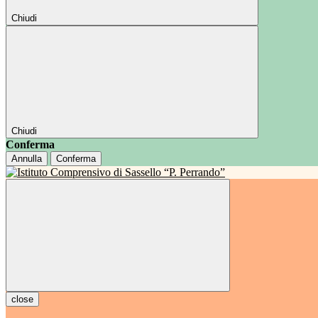
Chiudi
Chiudi
Conferma
Annulla
Conferma
close