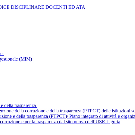
ICE DISCIPLINARE DOCENTI ED ATA
le
gestionale (MIM)
 e della trasparenza
enzione della corruzione e della trasparenza (PTPCT) delle istituzioni 
ruzione e della trasparenza (PTPCT)/ Piano integrato di attività e orga
corruzione e per la trasparenza dal sito nuovo dell’USR Liguria