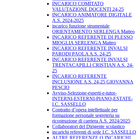
INCARICO COMITATO
VALUTAZIONE DOCENTI 24-25
INCARICO ANIMATORE DIGITALE
A.S. 2024-2025
incarico funzione strumentale
ORIENTAMENTO SERLENGA Matteo
INCARICO REFERENTE DI PLESSO
MIOGLIA SERLENGA Matteo
INCARICO REFERENTE INVALSI
PARODI PAOLA A.S. 24-25
INCARICO REFERENTE INVALSI
TRENTACAPILLI CRISTIAN A.S. 24-
25
INCARICO REFERENTE
INCLUSIONE A.S. 24-25 GIOVANNA
PESCIO
Avviso-Selezione-esperti-e-tutor-
INTERNI-ESTERNI-PIANO-ESTATE-
I.C. SASSELLO
Contratto d’opera intellettuale per
formazione personale segreteria su
ricostruzione di carriera A.S. 2024/2025
Collaboratori del Dirigente scolastico
incarichi referenti di sede I.C. SASSELLO
ALTRE REFERENZE O INCARICHI