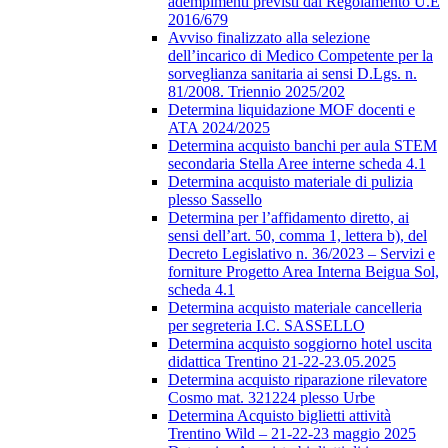
adempimenti previsti dal Regolamento U.E
2016/679
Avviso finalizzato alla selezione
dell’incarico di Medico Competente per la
sorveglianza sanitaria ai sensi D.Lgs. n.
81/2008. Triennio 2025/202
Determina liquidazione MOF docenti e
ATA 2024/2025
Determina acquisto banchi per aula STEM
secondaria Stella Aree interne scheda 4.1
Determina acquisto materiale di pulizia
plesso Sassello
Determina per l’affidamento diretto, ai
sensi dell’art. 50, comma 1, lettera b), del
Decreto Legislativo n. 36/2023 – Servizi e
forniture Progetto Area Interna Beigua Sol,
scheda 4.1
Determina acquisto materiale cancelleria
per segreteria I.C. SASSELLO
Determina acquisto soggiorno hotel uscita
didattica Trentino 21-22-23.05.2025
Determina acquisto riparazione rilevatore
Cosmo mat. 321224 plesso Urbe
Determina Acquisto biglietti attività
Trentino Wild – 21-22-23 maggio 2025