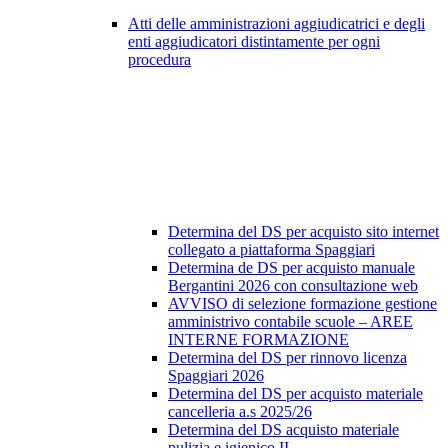
Atti delle amministrazioni aggiudicatrici e degli
enti aggiudicatori distintamente per ogni
procedura
Determina del DS per acquisto sito internet
collegato a piattaforma Spaggiari
Determina de DS per acquisto manuale
Bergantini 2026 con consultazione web
AVVISO di selezione formazione gestione
amministrivo contabile scuole – AREE
INTERNE FORMAZIONE
Determina del DS per rinnovo licenza
Spaggiari 2026
Determina del DS per acquisto materiale
cancelleria a.s 2025/26
Determina del DS acquisto materiale
pulizia e igienico II