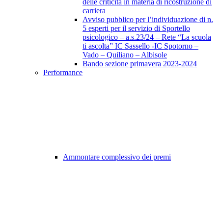
delle criticità in materia di ricostruzione di
carriera
Avviso pubblico per l’individuazione di n.
5 esperti per il servizio di Sportello
psicologico – a.s.23/24 – Rete “La scuola
ti ascolta” IC Sassello -IC Spotorno –
Vado – Quiliano – Albisole
Bando sezione primavera 2023-2024
Performance
Ammontare complessivo dei premi