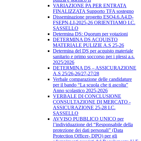
VARIAZIONE PA PER ENTRATA
FINALIZZATA Supporto TFA sostegno
Disseminazione progetto ESO4.6.A4.D-
FSEPN-LI-2025-26 ORIENTIAMO I.C.
SASSELLO
Determina DS: Quorum per votazioni
DETERMINA DS ACQUISTO
MATERIALE PULIZIE A.S 25-26
Determina del DS per acquisto materiale
sanitario e primo soccorso per i plessi a.s.
2025/2026
DETERMINA DS – ASSICURAZIONE
A.S 25/26-26/27-27/28
Verbale comparazione delle candidature
per il bando “La scuola che ti ascolta”
Anno scolastico 2025-2026
VERBALE DI CONCLUSIONE
CONSULTAZIONE DI MERCATO -
ASSICURAZIONE 25-28 I.C.
SASSELLO
AVVISO PUBBLICO UNICO per
l’individuazione del “Responsabile della
protezione dei dati personali” (Data
Protection Officer- DPO) per gli