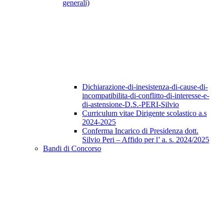
generali)
Dichiarazione-di-inesistenza-di-cause-di-
incompatibilita-di-conflitto-di-interesse-e-
di-astensione-D.S.-PERI-Silvio
Curriculum vitae Dirigente scolastico a.s
2024-2025
Conferma Incarico di Presidenza dott.
Silvio Peri – Affido per l’ a. s. 2024/2025
Bandi di Concorso