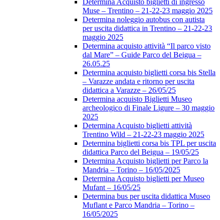
Determina Acquisto biglietti di ingresso
Muse – Trentino – 21-22-23 maggio 2025
Determina noleggio autobus con autista
per uscita didattica in Trentino – 21-22-23
maggio 2025
Determina acquisto attività “Il parco visto
dal Mare” – Guide Parco del Beigua –
26.05.25
Determina acquisto biglietti corsa bis Stella
– Varazze andata e ritorno per uscita
didattica a Varazze – 26/05/25
Determina acquisto Biglietti Museo
archeologico di Finale Ligure – 30 maggio
2025
Determina Acquisto biglietti attività
Trentino Wild – 21-22-23 maggio 2025
Determina biglietti corsa bis TPL per uscita
didattica Parco del Beigua – 19/05/25
Determina Acquisto biglietti per Parco la
Mandria – Torino – 16/05/2025
Determina Acquisto biglietti per Museo
Mufant – 16/05/25
Determina bus per uscita didattica Museo
Muflant e Parco Mandria – Torino –
16/05/2025