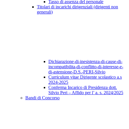
Tasso di assenza del personale
Titolari di incarichi dirigenziali (dirigenti non
generali)
Dichiarazione-di-inesistenza-di-cause-di-
incompatibilita-di-conflitto-di-interesse-e-
di-astensione-D.S.-PERI-Silvio
Curriculum vitae Dirigente scolastico a.s
2024-2025
Conferma Incarico di Presidenza dott.
Silvio Peri – Affido per l’ a. s. 2024/2025
Bandi di Concorso