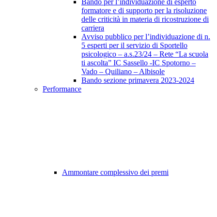
Bando per l’individuazione di esperto
formatore e di supporto per la risoluzione
delle criticità in materia di ricostruzione di
carriera
Avviso pubblico per l’individuazione di n.
5 esperti per il servizio di Sportello
psicologico – a.s.23/24 – Rete “La scuola
ti ascolta” IC Sassello -IC Spotorno –
Vado – Quiliano – Albisole
Bando sezione primavera 2023-2024
Performance
Ammontare complessivo dei premi