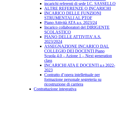
incarichi referenti di sede I.C. SASSELLO
ALTRE REFERENZE O INCARICHI
INCARICO DELLE FUNZIONI
STRUMENTALI AL PTOF
Piano Attività ATA a.s. 2023/24
Incarico collaboratori del DIRIGENTE
SCOLASTICO
PIANO DELLE ATTIVITA’ A.S.
2023/2024
ASSEGNAZIONE INCARICO DAL
COLLEGIO DEI DOCENTI Piano
Scuola 4.0 – Azione 1 – Next generation
class
INCARICHI ATA E DOCENTI a.s 2022-
2023
Contratto d’opera intellettuale per
formazione personale segreteria su
ricostruzione di carriera
Contrattazione integrativa