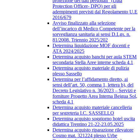
protezione dei dati personali” (Data
Protection Officer- DPO) per gli
adempimenti previsti dal Regolamento U.E
2016/679
Avviso finalizzato alla selezione
dell’incarico di Medico Competente per la
sorveglianza sanitaria ai sensi D.Lgs. n.
81/2008. Triennio 2025/202
Determina liquidazione MOF docenti e
ATA 2024/2025
Determina acquisto banchi per aula STEM
secondaria Stella Aree interne scheda 4.1
Determina acquisto materiale di pulizia
plesso Sassello
Determina per l’affidamento diretto, ai
sensi dell’art. 50, comma 1, lettera b), del
Decreto Legislativo n. 36/2023 – Servizi e
forniture Progetto Area Interna Beigua Sol,
scheda 4.1
Determina acquisto materiale cancelleria
per segreteria I.C. SASSELLO
Determina acquisto soggiorno hotel uscita
didattica Trentino 21-22-23.05.2025
Determina acquisto riparazione rilevatore
Cosmo mat. 321224 plesso Urbe