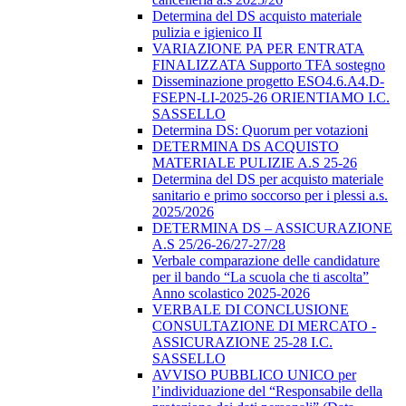
Determina del DS acquisto materiale
pulizia e igienico II
VARIAZIONE PA PER ENTRATA
FINALIZZATA Supporto TFA sostegno
Disseminazione progetto ESO4.6.A4.D-
FSEPN-LI-2025-26 ORIENTIAMO I.C.
SASSELLO
Determina DS: Quorum per votazioni
DETERMINA DS ACQUISTO
MATERIALE PULIZIE A.S 25-26
Determina del DS per acquisto materiale
sanitario e primo soccorso per i plessi a.s.
2025/2026
DETERMINA DS – ASSICURAZIONE
A.S 25/26-26/27-27/28
Verbale comparazione delle candidature
per il bando “La scuola che ti ascolta”
Anno scolastico 2025-2026
VERBALE DI CONCLUSIONE
CONSULTAZIONE DI MERCATO -
ASSICURAZIONE 25-28 I.C.
SASSELLO
AVVISO PUBBLICO UNICO per
l’individuazione del “Responsabile della