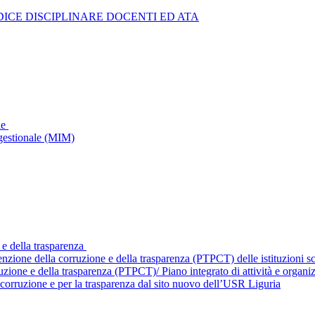
ICE DISCIPLINARE DOCENTI ED ATA
le
gestionale (MIM)
 e della trasparenza
enzione della corruzione e della trasparenza (PTPCT) delle istituzioni 
ruzione e della trasparenza (PTPCT)/ Piano integrato di attività e orga
corruzione e per la trasparenza dal sito nuovo dell’USR Liguria