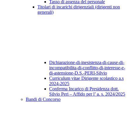
Tasso di assenza del personale
Titolari di incarichi dirigenziali (dirigenti non
generali)
Dichiarazione-di-inesistenza-di-cause-di-
incompatibilita-di-conflitto-di-interesse-e-
di-astensione-D.S.-PERI-Silvio
Curriculum vitae Dirigente scolastico a.s
2024-2025
Conferma Incarico di Presidenza dott.
Silvio Peri – Affido per l’ a. s. 2024/2025
Bandi di Concorso