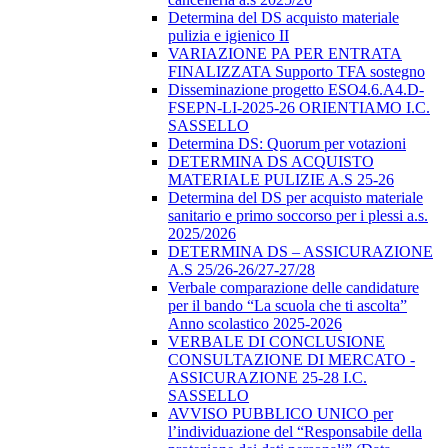
Determina del DS acquisto materiale
pulizia e igienico II
VARIAZIONE PA PER ENTRATA
FINALIZZATA Supporto TFA sostegno
Disseminazione progetto ESO4.6.A4.D-
FSEPN-LI-2025-26 ORIENTIAMO I.C.
SASSELLO
Determina DS: Quorum per votazioni
DETERMINA DS ACQUISTO
MATERIALE PULIZIE A.S 25-26
Determina del DS per acquisto materiale
sanitario e primo soccorso per i plessi a.s.
2025/2026
DETERMINA DS – ASSICURAZIONE
A.S 25/26-26/27-27/28
Verbale comparazione delle candidature
per il bando “La scuola che ti ascolta”
Anno scolastico 2025-2026
VERBALE DI CONCLUSIONE
CONSULTAZIONE DI MERCATO -
ASSICURAZIONE 25-28 I.C.
SASSELLO
AVVISO PUBBLICO UNICO per
l’individuazione del “Responsabile della