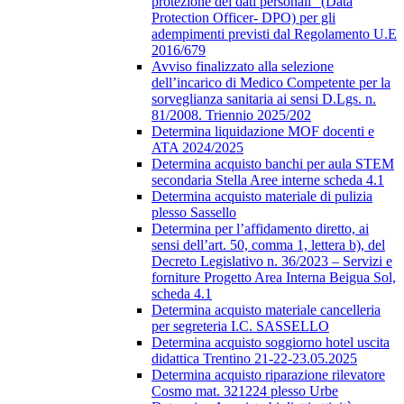
protezione dei dati personali” (Data
Protection Officer- DPO) per gli
adempimenti previsti dal Regolamento U.E
2016/679
Avviso finalizzato alla selezione
dell’incarico di Medico Competente per la
sorveglianza sanitaria ai sensi D.Lgs. n.
81/2008. Triennio 2025/202
Determina liquidazione MOF docenti e
ATA 2024/2025
Determina acquisto banchi per aula STEM
secondaria Stella Aree interne scheda 4.1
Determina acquisto materiale di pulizia
plesso Sassello
Determina per l’affidamento diretto, ai
sensi dell’art. 50, comma 1, lettera b), del
Decreto Legislativo n. 36/2023 – Servizi e
forniture Progetto Area Interna Beigua Sol,
scheda 4.1
Determina acquisto materiale cancelleria
per segreteria I.C. SASSELLO
Determina acquisto soggiorno hotel uscita
didattica Trentino 21-22-23.05.2025
Determina acquisto riparazione rilevatore
Cosmo mat. 321224 plesso Urbe