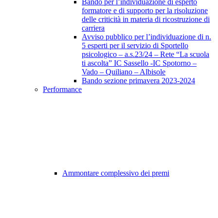
Bando per l’individuazione di esperto
formatore e di supporto per la risoluzione
delle criticità in materia di ricostruzione di
carriera
Avviso pubblico per l’individuazione di n.
5 esperti per il servizio di Sportello
psicologico – a.s.23/24 – Rete “La scuola
ti ascolta” IC Sassello -IC Spotorno –
Vado – Quiliano – Albisole
Bando sezione primavera 2023-2024
Performance
Ammontare complessivo dei premi