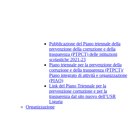
Pubblicazione del Piano triennale della
prevenzione della corruzione e della
trasparenza (PTPCT) delle istituzioni
scolastiche 2021-23
Piano triennale per la prevenzione della
corruzione e della trasparenza (PTPCT)/
Piano integrato di attività e organizzazione
(PIAO)
Link del Piano Triennale per la
prevenzione corruzione e per la
trasparenza dal sito nuovo dell’USR
Liguria
Organizzazione