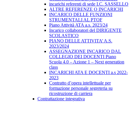
incarichi referenti di sede I.C. SASSELLO
ALTRE REFERENZE O INCARICHI
INCARICO DELLE FUNZIONI
STRUMENTALI AL PTOF
Piano Attività ATA a.s. 2023/24
Incarico collaboratori del DIRIGENTE
SCOLASTICO
PIANO DELLE ATTIVITA’ A.S.
2023/2024
ASSEGNAZIONE INCARICO DAL
COLLEGIO DEI DOCENTI Piano
Scuola 4.0 – Azione 1 – Next generation
class
INCARICHI ATA E DOCENTI a.s 2022-
2023
Contratto d’opera intellettuale per
formazione personale segreteria su
ricostruzione di carriera
Contrattazione integrativa