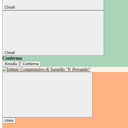
Chiudi
Chiudi
Conferma
Annulla
Conferma
close