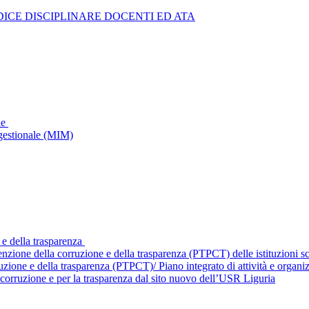
ICE DISCIPLINARE DOCENTI ED ATA
le
gestionale (MIM)
 e della trasparenza
enzione della corruzione e della trasparenza (PTPCT) delle istituzioni 
ruzione e della trasparenza (PTPCT)/ Piano integrato di attività e orga
corruzione e per la trasparenza dal sito nuovo dell’USR Liguria