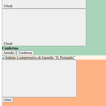
Chiudi
Chiudi
Conferma
Annulla
Conferma
close