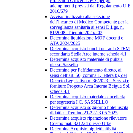
Protection Officer- DPO) per gli
adempimenti previsti dal Regolamento U.E
2016/679
Avviso finalizzato alla selezione
dell’incarico di Medico Competente per la
sorveglianza sanitaria ai sensi D.Lgs. n.
81/2008. Triennio 2025/202
Determina liquidazione MOF docenti e
ATA 2024/2025
Determina acquisto banchi per aula STEM
secondaria Stella Aree interne scheda 4.1
Determina acquisto materiale di pulizia
plesso Sassello
Determina per l’affidamento diretto, ai
sensi dell’art. 50, comma 1, lettera b), del
Decreto Legislativo n. 36/2023 – Servizi e
forniture Progetto Area Interna Beigua Sol,
scheda 4.1
Determina acquisto materiale cancelleria
per segreteria I.C. SASSELLO
Determina acquisto soggiorno hotel uscita
didattica Trentino 21-22-23.05.2025
Determina acquisto riparazione rilevatore
Cosmo mat. 321224 plesso Urbe
Determina Acquisto biglietti attività