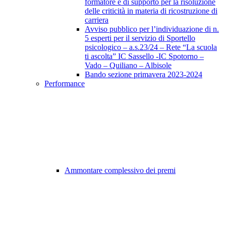
formatore e di supporto per la risoluzione
delle criticità in materia di ricostruzione di
carriera
Avviso pubblico per l’individuazione di n.
5 esperti per il servizio di Sportello
psicologico – a.s.23/24 – Rete “La scuola
ti ascolta” IC Sassello -IC Spotorno –
Vado – Quiliano – Albisole
Bando sezione primavera 2023-2024
Performance
Ammontare complessivo dei premi