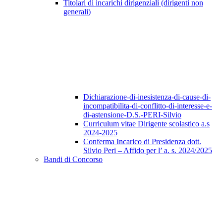
Titolari di incarichi dirigenziali (dirigenti non
generali)
Dichiarazione-di-inesistenza-di-cause-di-
incompatibilita-di-conflitto-di-interesse-e-
di-astensione-D.S.-PERI-Silvio
Curriculum vitae Dirigente scolastico a.s
2024-2025
Conferma Incarico di Presidenza dott.
Silvio Peri – Affido per l’ a. s. 2024/2025
Bandi di Concorso