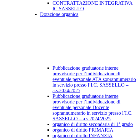
CONTRATTAZIONE INTEGRATIVA
IC SASSELLO
Dotazione organica
Pubblicazione graduatorie interne
provvisorie per l’individuazione di
eventuale personale ATA soprannumerario
in servizio presso l’I.C. SASSELLO –
a.s.2024/2025
Pubblicazione graduatorie interne
provvisorie per l’individuazione di
eventuale personale Docente
soprannumerario in servizio presso l’I.C.
SASSELLO – a.s.2024/2025
organico di diritto secondaria di 1° grado
organico di diritto PRIMARIA
organico di diritto INFANZIA