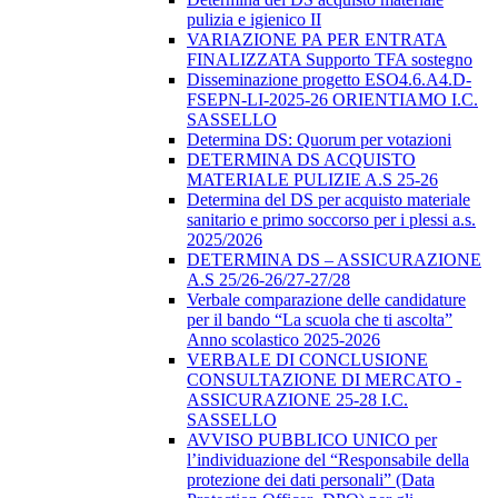
pulizia e igienico II
VARIAZIONE PA PER ENTRATA
FINALIZZATA Supporto TFA sostegno
Disseminazione progetto ESO4.6.A4.D-
FSEPN-LI-2025-26 ORIENTIAMO I.C.
SASSELLO
Determina DS: Quorum per votazioni
DETERMINA DS ACQUISTO
MATERIALE PULIZIE A.S 25-26
Determina del DS per acquisto materiale
sanitario e primo soccorso per i plessi a.s.
2025/2026
DETERMINA DS – ASSICURAZIONE
A.S 25/26-26/27-27/28
Verbale comparazione delle candidature
per il bando “La scuola che ti ascolta”
Anno scolastico 2025-2026
VERBALE DI CONCLUSIONE
CONSULTAZIONE DI MERCATO -
ASSICURAZIONE 25-28 I.C.
SASSELLO
AVVISO PUBBLICO UNICO per
l’individuazione del “Responsabile della
protezione dei dati personali” (Data