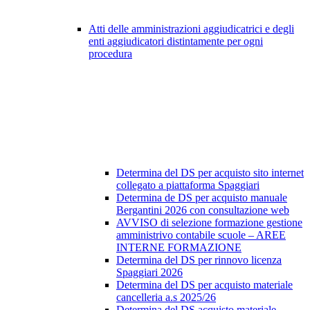
Atti delle amministrazioni aggiudicatrici e degli
enti aggiudicatori distintamente per ogni
procedura
Determina del DS per acquisto sito internet
collegato a piattaforma Spaggiari
Determina de DS per acquisto manuale
Bergantini 2026 con consultazione web
AVVISO di selezione formazione gestione
amministrivo contabile scuole – AREE
INTERNE FORMAZIONE
Determina del DS per rinnovo licenza
Spaggiari 2026
Determina del DS per acquisto materiale
cancelleria a.s 2025/26
Determina del DS acquisto materiale