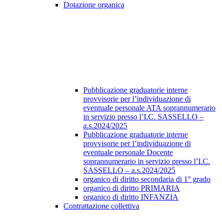
Dotazione organica
Pubblicazione graduatorie interne
provvisorie per l’individuazione di
eventuale personale ATA soprannumerario
in servizio presso l’I.C. SASSELLO –
a.s.2024/2025
Pubblicazione graduatorie interne
provvisorie per l’individuazione di
eventuale personale Docente
soprannumerario in servizio presso l’I.C.
SASSELLO – a.s.2024/2025
organico di diritto secondaria di 1° grado
organico di diritto PRIMARIA
organico di diritto INFANZIA
Contrattazione collettiva