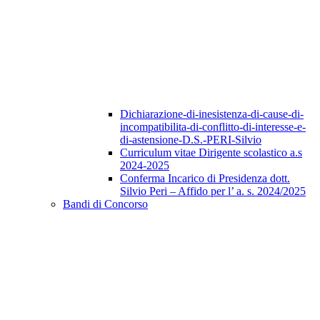
Dichiarazione-di-inesistenza-di-cause-di-
incompatibilita-di-conflitto-di-interesse-e-
di-astensione-D.S.-PERI-Silvio
Curriculum vitae Dirigente scolastico a.s
2024-2025
Conferma Incarico di Presidenza dott.
Silvio Peri – Affido per l’ a. s. 2024/2025
Bandi di Concorso