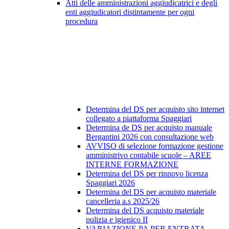
Atti delle amministrazioni aggiudicatrici e degli
enti aggiudicatori distintamente per ogni
procedura
Determina del DS per acquisto sito internet
collegato a piattaforma Spaggiari
Determina de DS per acquisto manuale
Bergantini 2026 con consultazione web
AVVISO di selezione formazione gestione
amministrivo contabile scuole – AREE
INTERNE FORMAZIONE
Determina del DS per rinnovo licenza
Spaggiari 2026
Determina del DS per acquisto materiale
cancelleria a.s 2025/26
Determina del DS acquisto materiale
pulizia e igienico II
VARIAZIONE PA PER ENTRATA