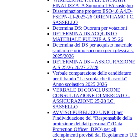
FINALIZZATA Supporto TFA sostegno
Disseminazione progetto ESO4.6.A4.D-
FSEPN-LI-2025-26 ORIENTIAMO I.C.
SASSELLO
Determina DS: Quorum per votazioni
DETERMINA DS ACQUISTO
MATERIALE PULIZIE A.S 25-26
Determina del DS per acquisto materiale
sanitario e primo soccorso per i plessi a.s.
2025/2026
DETERMINA DS – ASSICURAZIONE
A.S 25/26-26/27-27/28
Verbale comparazione delle candidature
per il bando “La scuola che ti ascolta”
Anno scolastico 2025-2026
VERBALE DI CONCLUSIONE
CONSULTAZIONE DI MERCATO -
ASSICURAZIONE 25-28 I.C.
SASSELLO
AVVISO PUBBLICO UNICO per
l’individuazione del “Responsabile della
protezione dei dati personali” (Data
Protection Officer- DPO) per gli
adempimenti previsti dal Regolamento U.E