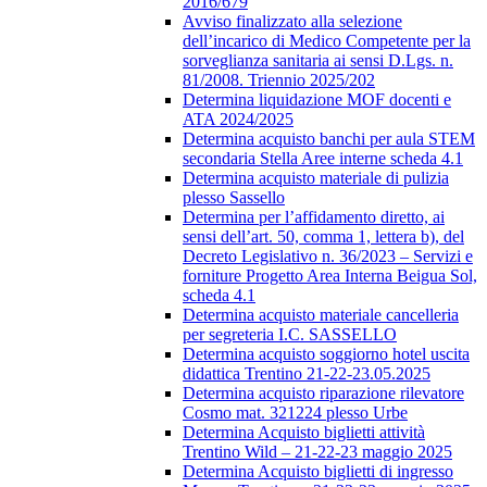
2016/679
Avviso finalizzato alla selezione
dell’incarico di Medico Competente per la
sorveglianza sanitaria ai sensi D.Lgs. n.
81/2008. Triennio 2025/202
Determina liquidazione MOF docenti e
ATA 2024/2025
Determina acquisto banchi per aula STEM
secondaria Stella Aree interne scheda 4.1
Determina acquisto materiale di pulizia
plesso Sassello
Determina per l’affidamento diretto, ai
sensi dell’art. 50, comma 1, lettera b), del
Decreto Legislativo n. 36/2023 – Servizi e
forniture Progetto Area Interna Beigua Sol,
scheda 4.1
Determina acquisto materiale cancelleria
per segreteria I.C. SASSELLO
Determina acquisto soggiorno hotel uscita
didattica Trentino 21-22-23.05.2025
Determina acquisto riparazione rilevatore
Cosmo mat. 321224 plesso Urbe
Determina Acquisto biglietti attività
Trentino Wild – 21-22-23 maggio 2025
Determina Acquisto biglietti di ingresso