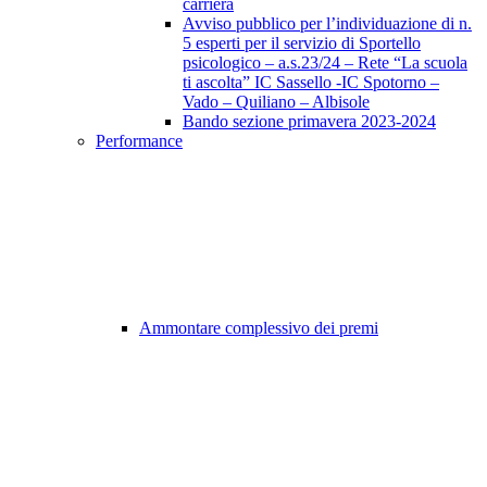
carriera
Avviso pubblico per l’individuazione di n.
5 esperti per il servizio di Sportello
psicologico – a.s.23/24 – Rete “La scuola
ti ascolta” IC Sassello -IC Spotorno –
Vado – Quiliano – Albisole
Bando sezione primavera 2023-2024
Performance
Ammontare complessivo dei premi