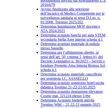
adempimenti previsti dal Regolamento U.E
2016/679
Avviso finalizzato alla selezione
dell’incarico di Medico Competente per la
sorveglianza sanitaria ai sensi D.Lgs. n.
81/2008. Triennio 2025/202
Determina liquidazione MOF docenti e
ATA 2024/2025
Determina acquisto banchi per aula STEM
secondaria Stella Aree interne scheda 4.1
Determina acquisto materiale di pulizia
plesso Sassello
Determina per l’affidamento diretto, ai
sensi dell’art. 50, comma 1, lettera b), del
Decreto Legislativo n. 36/2023 – Servizi e
forniture Progetto Area Interna Beigua Sol,
scheda 4.1
Determina acquisto materiale cancelleria
per segreteria I.C. SASSELLO
Determina acquisto soggiorno hotel uscita
didattica Trentino 21-22-23.05.2025
Determina acquisto riparazione rilevatore
Cosmo mat. 321224 plesso Urbe
Determina Acquisto biglietti attività
Trentino Wild – 21-22-23 maggio 2025