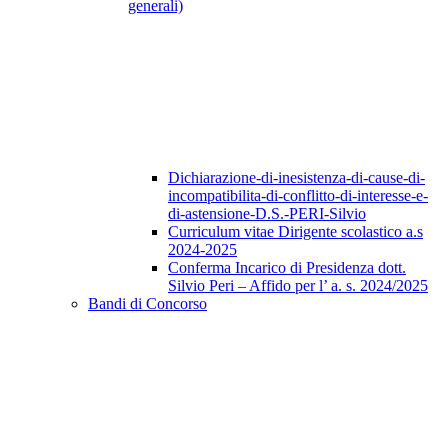
generali)
Dichiarazione-di-inesistenza-di-cause-di-
incompatibilita-di-conflitto-di-interesse-e-
di-astensione-D.S.-PERI-Silvio
Curriculum vitae Dirigente scolastico a.s
2024-2025
Conferma Incarico di Presidenza dott.
Silvio Peri – Affido per l’ a. s. 2024/2025
Bandi di Concorso