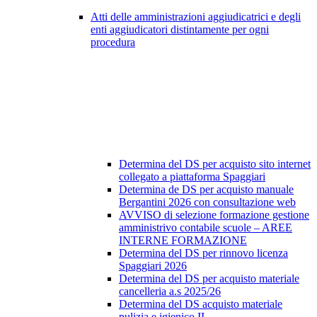
Atti delle amministrazioni aggiudicatrici e degli
enti aggiudicatori distintamente per ogni
procedura
Determina del DS per acquisto sito internet
collegato a piattaforma Spaggiari
Determina de DS per acquisto manuale
Bergantini 2026 con consultazione web
AVVISO di selezione formazione gestione
amministrivo contabile scuole – AREE
INTERNE FORMAZIONE
Determina del DS per rinnovo licenza
Spaggiari 2026
Determina del DS per acquisto materiale
cancelleria a.s 2025/26
Determina del DS acquisto materiale
pulizia e igienico II