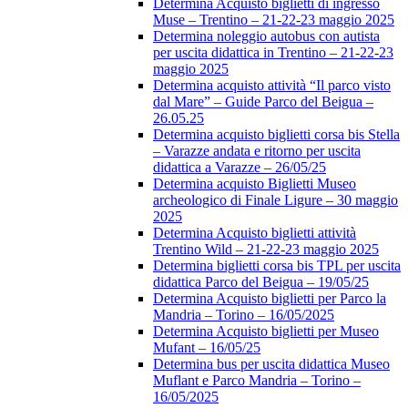
Determina Acquisto biglietti di ingresso
Muse – Trentino – 21-22-23 maggio 2025
Determina noleggio autobus con autista
per uscita didattica in Trentino – 21-22-23
maggio 2025
Determina acquisto attività “Il parco visto
dal Mare” – Guide Parco del Beigua –
26.05.25
Determina acquisto biglietti corsa bis Stella
– Varazze andata e ritorno per uscita
didattica a Varazze – 26/05/25
Determina acquisto Biglietti Museo
archeologico di Finale Ligure – 30 maggio
2025
Determina Acquisto biglietti attività
Trentino Wild – 21-22-23 maggio 2025
Determina biglietti corsa bis TPL per uscita
didattica Parco del Beigua – 19/05/25
Determina Acquisto biglietti per Parco la
Mandria – Torino – 16/05/2025
Determina Acquisto biglietti per Museo
Mufant – 16/05/25
Determina bus per uscita didattica Museo
Muflant e Parco Mandria – Torino –
16/05/2025