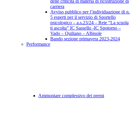
delle criticità in materia di ricostruzione di
carriera
Avviso pubblico per l’individuazione di n.
5 esperti per il servizio di Sportello
psicologico – a.s.23/24 – Rete “La scuola
ti ascolta” IC Sassello -IC Spotorno –
Vado – Quiliano – Albisole
Bando sezione primavera 2023-2024
Performance
Ammontare complessivo dei premi