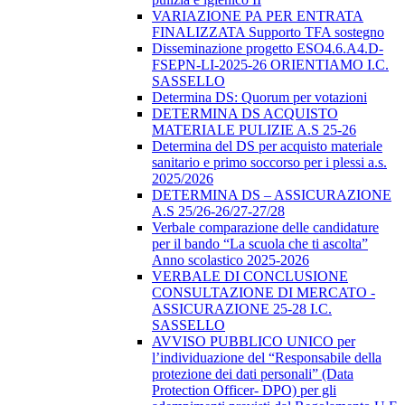
VARIAZIONE PA PER ENTRATA
FINALIZZATA Supporto TFA sostegno
Disseminazione progetto ESO4.6.A4.D-
FSEPN-LI-2025-26 ORIENTIAMO I.C.
SASSELLO
Determina DS: Quorum per votazioni
DETERMINA DS ACQUISTO
MATERIALE PULIZIE A.S 25-26
Determina del DS per acquisto materiale
sanitario e primo soccorso per i plessi a.s.
2025/2026
DETERMINA DS – ASSICURAZIONE
A.S 25/26-26/27-27/28
Verbale comparazione delle candidature
per il bando “La scuola che ti ascolta”
Anno scolastico 2025-2026
VERBALE DI CONCLUSIONE
CONSULTAZIONE DI MERCATO -
ASSICURAZIONE 25-28 I.C.
SASSELLO
AVVISO PUBBLICO UNICO per
l’individuazione del “Responsabile della
protezione dei dati personali” (Data
Protection Officer- DPO) per gli