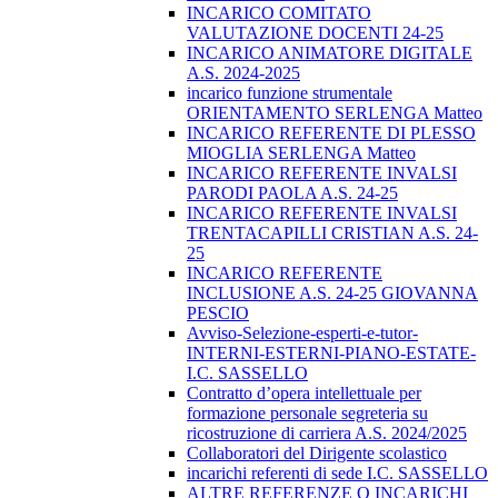
INCARICO COMITATO
VALUTAZIONE DOCENTI 24-25
INCARICO ANIMATORE DIGITALE
A.S. 2024-2025
incarico funzione strumentale
ORIENTAMENTO SERLENGA Matteo
INCARICO REFERENTE DI PLESSO
MIOGLIA SERLENGA Matteo
INCARICO REFERENTE INVALSI
PARODI PAOLA A.S. 24-25
INCARICO REFERENTE INVALSI
TRENTACAPILLI CRISTIAN A.S. 24-
25
INCARICO REFERENTE
INCLUSIONE A.S. 24-25 GIOVANNA
PESCIO
Avviso-Selezione-esperti-e-tutor-
INTERNI-ESTERNI-PIANO-ESTATE-
I.C. SASSELLO
Contratto d’opera intellettuale per
formazione personale segreteria su
ricostruzione di carriera A.S. 2024/2025
Collaboratori del Dirigente scolastico
incarichi referenti di sede I.C. SASSELLO
ALTRE REFERENZE O INCARICHI