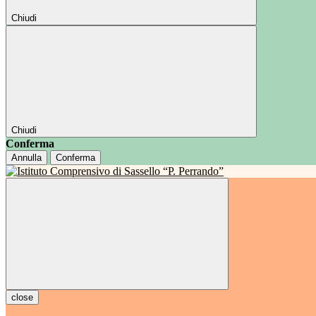
Chiudi
Chiudi
Conferma
Annulla
Conferma
close