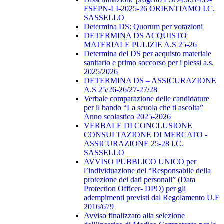
FSEPN-LI-2025-26 ORIENTIAMO I.C.
SASSELLO
Determina DS: Quorum per votazioni
DETERMINA DS ACQUISTO
MATERIALE PULIZIE A.S 25-26
Determina del DS per acquisto materiale
sanitario e primo soccorso per i plessi a.s.
2025/2026
DETERMINA DS – ASSICURAZIONE
A.S 25/26-26/27-27/28
Verbale comparazione delle candidature
per il bando “La scuola che ti ascolta”
Anno scolastico 2025-2026
VERBALE DI CONCLUSIONE
CONSULTAZIONE DI MERCATO -
ASSICURAZIONE 25-28 I.C.
SASSELLO
AVVISO PUBBLICO UNICO per
l’individuazione del “Responsabile della
protezione dei dati personali” (Data
Protection Officer- DPO) per gli
adempimenti previsti dal Regolamento U.E
2016/679
Avviso finalizzato alla selezione