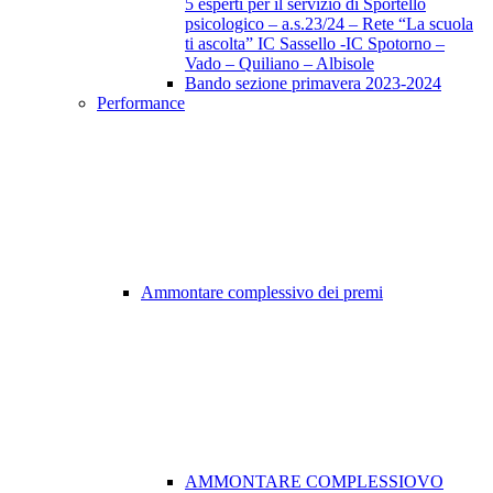
5 esperti per il servizio di Sportello
psicologico – a.s.23/24 – Rete “La scuola
ti ascolta” IC Sassello -IC Spotorno –
Vado – Quiliano – Albisole
Bando sezione primavera 2023-2024
Performance
Ammontare complessivo dei premi
AMMONTARE COMPLESSIOVO