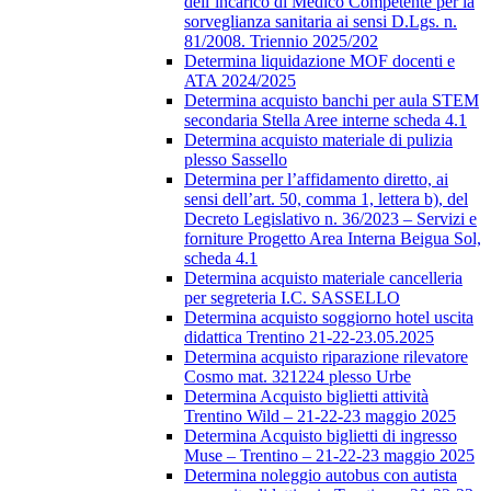
dell’incarico di Medico Competente per la
sorveglianza sanitaria ai sensi D.Lgs. n.
81/2008. Triennio 2025/202
Determina liquidazione MOF docenti e
ATA 2024/2025
Determina acquisto banchi per aula STEM
secondaria Stella Aree interne scheda 4.1
Determina acquisto materiale di pulizia
plesso Sassello
Determina per l’affidamento diretto, ai
sensi dell’art. 50, comma 1, lettera b), del
Decreto Legislativo n. 36/2023 – Servizi e
forniture Progetto Area Interna Beigua Sol,
scheda 4.1
Determina acquisto materiale cancelleria
per segreteria I.C. SASSELLO
Determina acquisto soggiorno hotel uscita
didattica Trentino 21-22-23.05.2025
Determina acquisto riparazione rilevatore
Cosmo mat. 321224 plesso Urbe
Determina Acquisto biglietti attività
Trentino Wild – 21-22-23 maggio 2025
Determina Acquisto biglietti di ingresso
Muse – Trentino – 21-22-23 maggio 2025
Determina noleggio autobus con autista