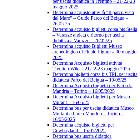
per uscita didattica in Trentino – 21-22-23
maggio 2025
Determina acquisto attività “Il parco visto
dal Mare” – Guide Parco del Beigua –
26.05.25
Determina acquisto biglietti corsa bis Stella
– Varazze andata e ritorno per uscita
didattica a Varazze – 26/05/25
Determina acquisto Biglietti Museo
archeologico di Finale Ligure – 30 maggio
2025
Determina Acquisto biglietti attività
Trentino Wild – 21-22-23 maggio 2025
Determina biglietti corsa bis TPL per uscita
didattica Parco del Beigua – 19/05/25
Determina Acquisto biglietti per Parco la
Mandria – Torino – 16/05/2025
Determina Acquisto biglietti per Museo
Mufant – 16/05/25
Determina bus per uscita didattica Museo
Muflant e Parco Mandria – Torino –
16/05/2025
Determina acquisto biglietti per
Cowboyland – 15/05/2025
Determina bus uscita didattica