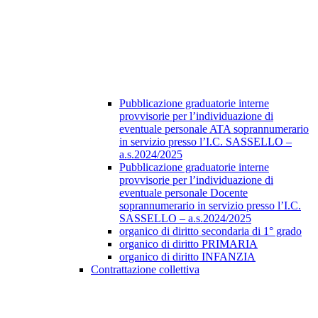
Pubblicazione graduatorie interne
provvisorie per l’individuazione di
eventuale personale ATA soprannumerario
in servizio presso l’I.C. SASSELLO –
a.s.2024/2025
Pubblicazione graduatorie interne
provvisorie per l’individuazione di
eventuale personale Docente
soprannumerario in servizio presso l’I.C.
SASSELLO – a.s.2024/2025
organico di diritto secondaria di 1° grado
organico di diritto PRIMARIA
organico di diritto INFANZIA
Contrattazione collettiva