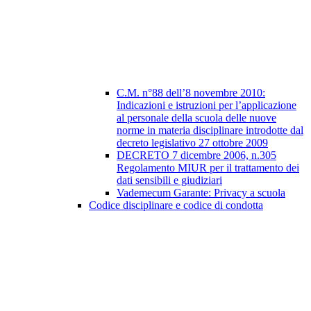
C.M. n°88 dell’8 novembre 2010:
Indicazioni e istruzioni per l’applicazione
al personale della scuola delle nuove
norme in materia disciplinare introdotte dal
decreto legislativo 27 ottobre 2009
DECRETO 7 dicembre 2006, n.305
Regolamento MIUR per il trattamento dei
dati sensibili e giudiziari
Vademecum Garante: Privacy a scuola
Codice disciplinare e codice di condotta