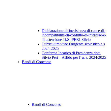
Dichiarazione-di-inesistenza-di-cause-di-
incompatibilita-di-conflitto-di-interesse-e-
di-astensione-D.S.-PERI-Silvio
Curriculum vitae Dirigente scolastico a.s
2024-2025
Conferma Incarico di Presidenza dott.
Silvio Peri – Affido per l’ a. s. 2024/2025
Bandi di Concorso
Bandi di Concorso