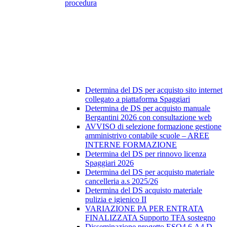
procedura
Determina del DS per acquisto sito internet
collegato a piattaforma Spaggiari
Determina de DS per acquisto manuale
Bergantini 2026 con consultazione web
AVVISO di selezione formazione gestione
amministrivo contabile scuole – AREE
INTERNE FORMAZIONE
Determina del DS per rinnovo licenza
Spaggiari 2026
Determina del DS per acquisto materiale
cancelleria a.s 2025/26
Determina del DS acquisto materiale
pulizia e igienico II
VARIAZIONE PA PER ENTRATA
FINALIZZATA Supporto TFA sostegno
Disseminazione progetto ESO4.6.A4.D-