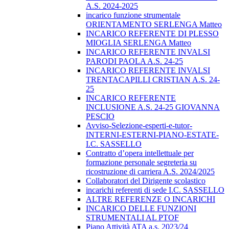
A.S. 2024-2025
incarico funzione strumentale
ORIENTAMENTO SERLENGA Matteo
INCARICO REFERENTE DI PLESSO
MIOGLIA SERLENGA Matteo
INCARICO REFERENTE INVALSI
PARODI PAOLA A.S. 24-25
INCARICO REFERENTE INVALSI
TRENTACAPILLI CRISTIAN A.S. 24-
25
INCARICO REFERENTE
INCLUSIONE A.S. 24-25 GIOVANNA
PESCIO
Avviso-Selezione-esperti-e-tutor-
INTERNI-ESTERNI-PIANO-ESTATE-
I.C. SASSELLO
Contratto d’opera intellettuale per
formazione personale segreteria su
ricostruzione di carriera A.S. 2024/2025
Collaboratori del Dirigente scolastico
incarichi referenti di sede I.C. SASSELLO
ALTRE REFERENZE O INCARICHI
INCARICO DELLE FUNZIONI
STRUMENTALI AL PTOF
Piano Attività ATA a.s. 2023/24