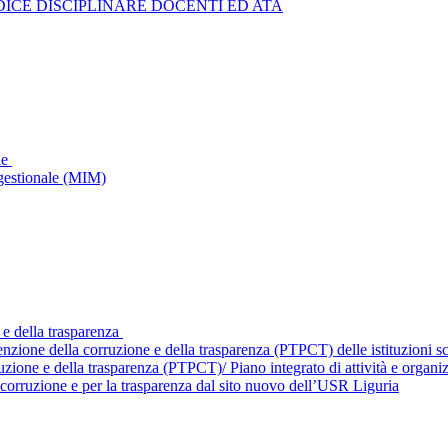
ICE DISCIPLINARE DOCENTI ED ATA
le
gestionale (MIM)
 e della trasparenza
enzione della corruzione e della trasparenza (PTPCT) delle istituzioni 
ruzione e della trasparenza (PTPCT)/ Piano integrato di attività e orga
corruzione e per la trasparenza dal sito nuovo dell’USR Liguria