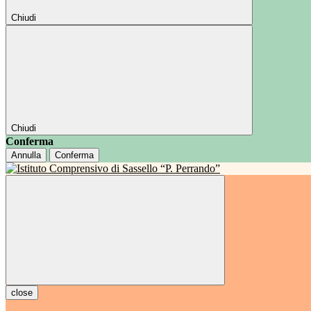
Chiudi
Chiudi
Conferma
Annulla
Conferma
close