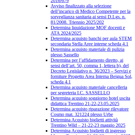
2016/679
Avviso finalizzato alla selezione
dell’incarico di Medico Competente per la
sorveglianza sanitaria ai sensi D.Lgs. n.
81/2008. Triennio 2025/202
Determina liquidazione MOF docenti e
ATA 2024/2025
Determina acquisto banchi per aula STEM
secondaria Stella Aree interne scheda 4.1
Determina acquisto materiale di pulizia
plesso Sassello
Determina per l’affidamento diretto, ai
sensi dell’art. 50, comma 1, lettera b), del
Decreto Legislativo n. 36/2023 – Servizi e
forniture Progetto Area Interna Beigua Sol,
scheda 4.1
Determina acquisto materiale cancelleria
per segreteria I.C. SASSELLO
Determina acquisto soggiorno hotel uscita
didattica Trentino 21-22-23.05.2025
Determina acquisto riparazione rilevatore
Cosmo mat. 321224 plesso Urbe
Determina Acquisto biglietti attività
Trentino Wild – 21-22-23 maggio 2025
Determina Acquisto biglietti di ingresso