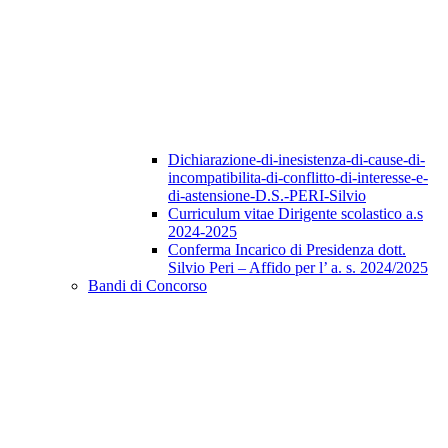
Dichiarazione-di-inesistenza-di-cause-di-
incompatibilita-di-conflitto-di-interesse-e-
di-astensione-D.S.-PERI-Silvio
Curriculum vitae Dirigente scolastico a.s
2024-2025
Conferma Incarico di Presidenza dott.
Silvio Peri – Affido per l’ a. s. 2024/2025
Bandi di Concorso