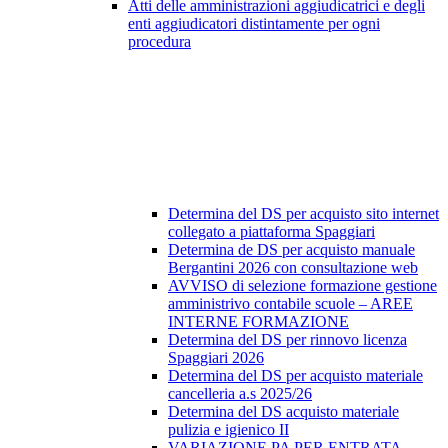
Atti delle amministrazioni aggiudicatrici e degli
enti aggiudicatori distintamente per ogni
procedura
Determina del DS per acquisto sito internet
collegato a piattaforma Spaggiari
Determina de DS per acquisto manuale
Bergantini 2026 con consultazione web
AVVISO di selezione formazione gestione
amministrivo contabile scuole – AREE
INTERNE FORMAZIONE
Determina del DS per rinnovo licenza
Spaggiari 2026
Determina del DS per acquisto materiale
cancelleria a.s 2025/26
Determina del DS acquisto materiale
pulizia e igienico II
VARIAZIONE PA PER ENTRATA