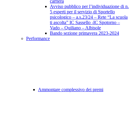
carriera
Avviso pubblico per l’individuazione di n.
5 esperti per il servizio di Sportello
psicologico – a.s.23/24 – Rete “La scuola
ti ascolta” IC Sassello -IC Spotorno –
Vado – Quiliano – Albisole
Bando sezione primavera 2023-2024
Performance
Ammontare complessivo dei premi