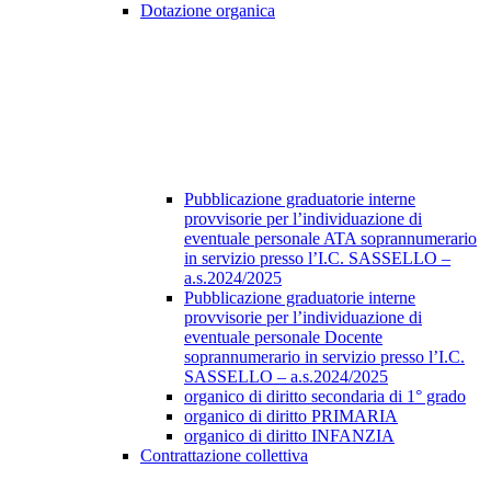
Dotazione organica
Pubblicazione graduatorie interne
provvisorie per l’individuazione di
eventuale personale ATA soprannumerario
in servizio presso l’I.C. SASSELLO –
a.s.2024/2025
Pubblicazione graduatorie interne
provvisorie per l’individuazione di
eventuale personale Docente
soprannumerario in servizio presso l’I.C.
SASSELLO – a.s.2024/2025
organico di diritto secondaria di 1° grado
organico di diritto PRIMARIA
organico di diritto INFANZIA
Contrattazione collettiva