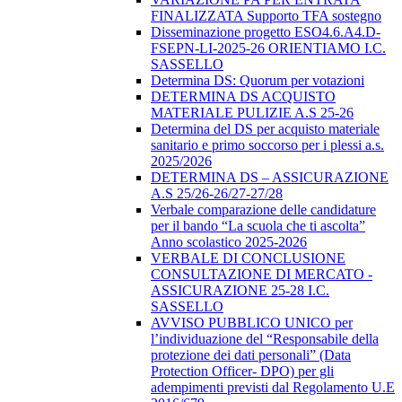
FINALIZZATA Supporto TFA sostegno
Disseminazione progetto ESO4.6.A4.D-
FSEPN-LI-2025-26 ORIENTIAMO I.C.
SASSELLO
Determina DS: Quorum per votazioni
DETERMINA DS ACQUISTO
MATERIALE PULIZIE A.S 25-26
Determina del DS per acquisto materiale
sanitario e primo soccorso per i plessi a.s.
2025/2026
DETERMINA DS – ASSICURAZIONE
A.S 25/26-26/27-27/28
Verbale comparazione delle candidature
per il bando “La scuola che ti ascolta”
Anno scolastico 2025-2026
VERBALE DI CONCLUSIONE
CONSULTAZIONE DI MERCATO -
ASSICURAZIONE 25-28 I.C.
SASSELLO
AVVISO PUBBLICO UNICO per
l’individuazione del “Responsabile della
protezione dei dati personali” (Data
Protection Officer- DPO) per gli
adempimenti previsti dal Regolamento U.E