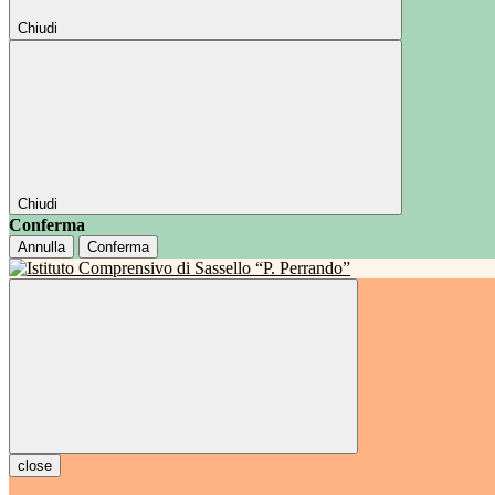
Chiudi
Chiudi
Conferma
Annulla
Conferma
close