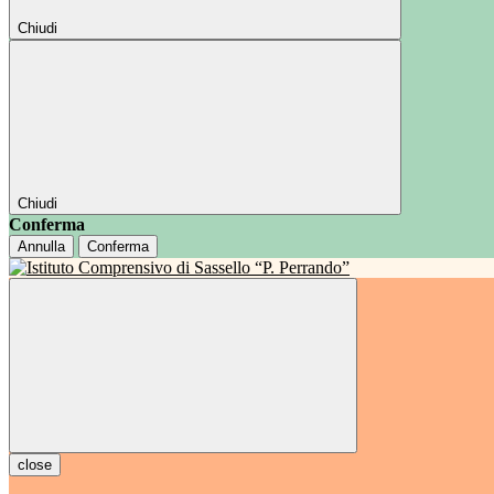
Chiudi
Chiudi
Conferma
Annulla
Conferma
close