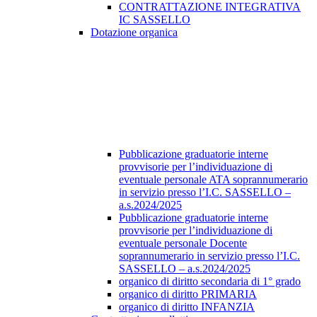
CONTRATTAZIONE INTEGRATIVA
IC SASSELLO
Dotazione organica
Pubblicazione graduatorie interne
provvisorie per l’individuazione di
eventuale personale ATA soprannumerario
in servizio presso l’I.C. SASSELLO –
a.s.2024/2025
Pubblicazione graduatorie interne
provvisorie per l’individuazione di
eventuale personale Docente
soprannumerario in servizio presso l’I.C.
SASSELLO – a.s.2024/2025
organico di diritto secondaria di 1° grado
organico di diritto PRIMARIA
organico di diritto INFANZIA