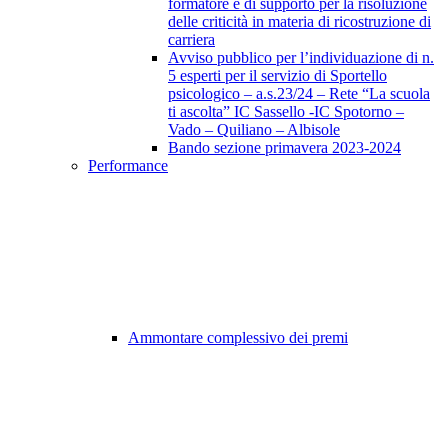
formatore e di supporto per la risoluzione
delle criticità in materia di ricostruzione di
carriera
Avviso pubblico per l’individuazione di n.
5 esperti per il servizio di Sportello
psicologico – a.s.23/24 – Rete “La scuola
ti ascolta” IC Sassello -IC Spotorno –
Vado – Quiliano – Albisole
Bando sezione primavera 2023-2024
Performance
Ammontare complessivo dei premi