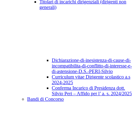
Titolari di incarichi dirigenziali (dirigenti non
generali)
Dichiarazione-di-inesistenza-di-cause-di-
incompatibilita-di-conflitto-di-interesse-e-
di-astensione-D.S.-PERI-Silvio
Curriculum vitae Dirigente scolastico a.s
2024-2025
Conferma Incarico di Presidenza dott.
Silvio Peri – Affido per l’ a. s. 2024/2025
Bandi di Concorso