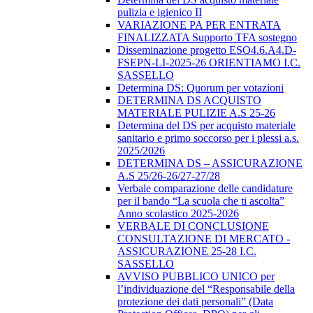
pulizia e igienico II
VARIAZIONE PA PER ENTRATA
FINALIZZATA Supporto TFA sostegno
Disseminazione progetto ESO4.6.A4.D-
FSEPN-LI-2025-26 ORIENTIAMO I.C.
SASSELLO
Determina DS: Quorum per votazioni
DETERMINA DS ACQUISTO
MATERIALE PULIZIE A.S 25-26
Determina del DS per acquisto materiale
sanitario e primo soccorso per i plessi a.s.
2025/2026
DETERMINA DS – ASSICURAZIONE
A.S 25/26-26/27-27/28
Verbale comparazione delle candidature
per il bando “La scuola che ti ascolta”
Anno scolastico 2025-2026
VERBALE DI CONCLUSIONE
CONSULTAZIONE DI MERCATO -
ASSICURAZIONE 25-28 I.C.
SASSELLO
AVVISO PUBBLICO UNICO per
l’individuazione del “Responsabile della
protezione dei dati personali” (Data