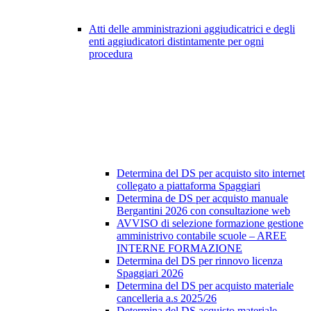
Atti delle amministrazioni aggiudicatrici e degli
enti aggiudicatori distintamente per ogni
procedura
Determina del DS per acquisto sito internet
collegato a piattaforma Spaggiari
Determina de DS per acquisto manuale
Bergantini 2026 con consultazione web
AVVISO di selezione formazione gestione
amministrivo contabile scuole – AREE
INTERNE FORMAZIONE
Determina del DS per rinnovo licenza
Spaggiari 2026
Determina del DS per acquisto materiale
cancelleria a.s 2025/26
Determina del DS acquisto materiale