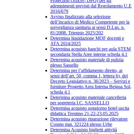
Protection Officer- DPO) per gli
adempimenti previsti dal Regolamento U.E
2016/679
Avviso finalizzato alla selezione
dell’incarico di Medico Competente per la
sorveglianza sanitaria ai sensi D.Lgs. n.
81/2008. Triennio 2025/202
Determina liquidazione MOF docenti e
ATA 2024/2025
Determina acquisto banchi per aula STEM
secondaria Stella Aree interne scheda 4.1
Determina acquisto materiale di pulizia
plesso Sassello
Determina per l’affidamento diretto, ai
sensi dell’art. 50, comma 1, lettera b), del
Decreto Legislativo n. 36/2023 – Servizi e
forniture Progetto Area Interna Beigua Sol,
scheda 4.1
Determina acquisto materiale cancelleria
per segreteria I.C. SASSELLO
Determina acquisto soggiorno hotel uscita
didattica Trentino 21-22-23.05.2025
Determina acquisto riparazione rilevatore
Cosmo mat. 321224 plesso Urbe
Determina Acquisto biglietti attività