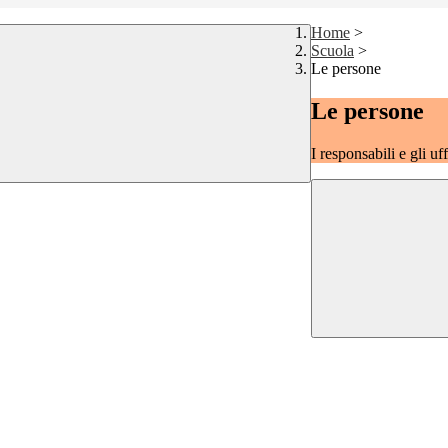
Home
>
Scuola
>
Le persone
Le persone
I responsabili e gli uf