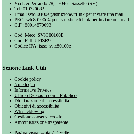
Via Dei Perrando 78, 17046 - Sassello (SV)
Tel:
019720082
Email:
svic80100e@istruzione.it
Link per inviare una mail
PEC:
svic80100e@pec.istruzione.it
Link per inviare una mail
C.F.: 80014870093
Cod. Mecc: SVIC80100E
Cod. Fatt. UFISR9
Codice IPA: istsc_svic80100e
Sezione Link Utili
Cookie policy
Note legali
Informativa Privacy
Ufficio Relazioni con il Pubblico
Dichiarazione di accessibilità
Obiettivi di accessibilità
Whistleblowing
Gestione consensi cookie
Amministrazione trasparente
Pagina visualizzata
714
volte