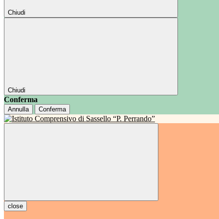
Chiudi
Chiudi
Conferma
Annulla
Conferma
close