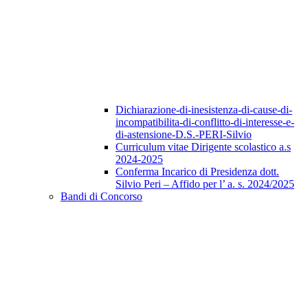
Dichiarazione-di-inesistenza-di-cause-di-
incompatibilita-di-conflitto-di-interesse-e-
di-astensione-D.S.-PERI-Silvio
Curriculum vitae Dirigente scolastico a.s
2024-2025
Conferma Incarico di Presidenza dott.
Silvio Peri – Affido per l’ a. s. 2024/2025
Bandi di Concorso