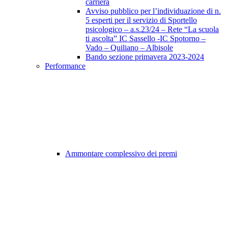
carriera
Avviso pubblico per l’individuazione di n.
5 esperti per il servizio di Sportello
psicologico – a.s.23/24 – Rete “La scuola
ti ascolta” IC Sassello -IC Spotorno –
Vado – Quiliano – Albisole
Bando sezione primavera 2023-2024
Performance
Ammontare complessivo dei premi