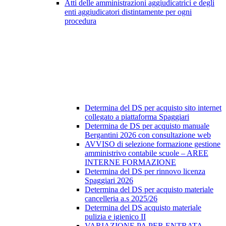
Atti delle amministrazioni aggiudicatrici e degli
enti aggiudicatori distintamente per ogni
procedura
Determina del DS per acquisto sito internet
collegato a piattaforma Spaggiari
Determina de DS per acquisto manuale
Bergantini 2026 con consultazione web
AVVISO di selezione formazione gestione
amministrivo contabile scuole – AREE
INTERNE FORMAZIONE
Determina del DS per rinnovo licenza
Spaggiari 2026
Determina del DS per acquisto materiale
cancelleria a.s 2025/26
Determina del DS acquisto materiale
pulizia e igienico II
VARIAZIONE PA PER ENTRATA