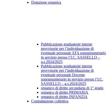
Dotazione organica
Pubblicazione graduatorie interne
provvisorie per l’individuazione di
eventuale personale ATA soprannumerario
in servizio presso l’I.C. SASSELLO –
a.s.2024/2025
Pubblicazione graduatorie interne
provvisorie per l’individuazione di
eventuale personale Docente
soprannumerario in servizio presso l’I.C.
SASSELLO – a.s.2024/2025
organico di diritto secondaria di 1° grado
organico di diritto PRIMARIA
organico di diritto INFANZIA
Contrattazione collettiva