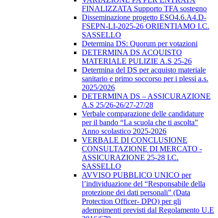
FINALIZZATA Supporto TFA sostegno
Disseminazione progetto ESO4.6.A4.D-
FSEPN-LI-2025-26 ORIENTIAMO I.C.
SASSELLO
Determina DS: Quorum per votazioni
DETERMINA DS ACQUISTO
MATERIALE PULIZIE A.S 25-26
Determina del DS per acquisto materiale
sanitario e primo soccorso per i plessi a.s.
2025/2026
DETERMINA DS – ASSICURAZIONE
A.S 25/26-26/27-27/28
Verbale comparazione delle candidature
per il bando “La scuola che ti ascolta”
Anno scolastico 2025-2026
VERBALE DI CONCLUSIONE
CONSULTAZIONE DI MERCATO -
ASSICURAZIONE 25-28 I.C.
SASSELLO
AVVISO PUBBLICO UNICO per
l’individuazione del “Responsabile della
protezione dei dati personali” (Data
Protection Officer- DPO) per gli
adempimenti previsti dal Regolamento U.E