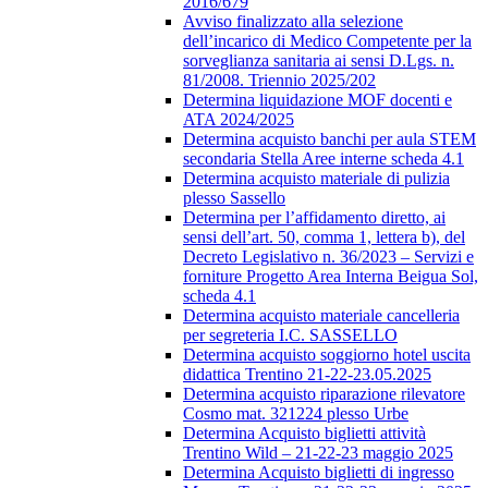
2016/679
Avviso finalizzato alla selezione
dell’incarico di Medico Competente per la
sorveglianza sanitaria ai sensi D.Lgs. n.
81/2008. Triennio 2025/202
Determina liquidazione MOF docenti e
ATA 2024/2025
Determina acquisto banchi per aula STEM
secondaria Stella Aree interne scheda 4.1
Determina acquisto materiale di pulizia
plesso Sassello
Determina per l’affidamento diretto, ai
sensi dell’art. 50, comma 1, lettera b), del
Decreto Legislativo n. 36/2023 – Servizi e
forniture Progetto Area Interna Beigua Sol,
scheda 4.1
Determina acquisto materiale cancelleria
per segreteria I.C. SASSELLO
Determina acquisto soggiorno hotel uscita
didattica Trentino 21-22-23.05.2025
Determina acquisto riparazione rilevatore
Cosmo mat. 321224 plesso Urbe
Determina Acquisto biglietti attività
Trentino Wild – 21-22-23 maggio 2025
Determina Acquisto biglietti di ingresso