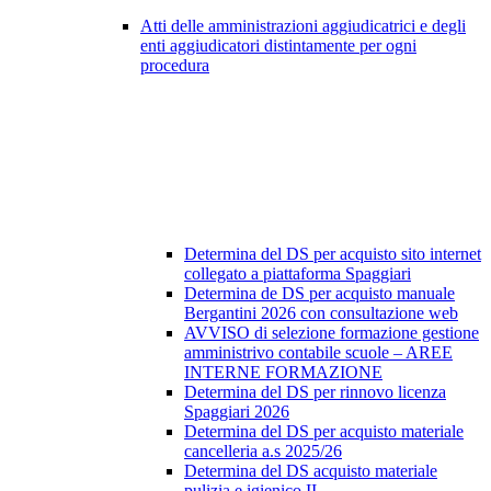
Atti delle amministrazioni aggiudicatrici e degli
enti aggiudicatori distintamente per ogni
procedura
Determina del DS per acquisto sito internet
collegato a piattaforma Spaggiari
Determina de DS per acquisto manuale
Bergantini 2026 con consultazione web
AVVISO di selezione formazione gestione
amministrivo contabile scuole – AREE
INTERNE FORMAZIONE
Determina del DS per rinnovo licenza
Spaggiari 2026
Determina del DS per acquisto materiale
cancelleria a.s 2025/26
Determina del DS acquisto materiale
pulizia e igienico II