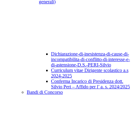
generali)
Dichiarazione-di-inesistenza-di-cause-di-
incompatibilita-di-conflitto-di-interesse-e-
di-astensione-D.S.-PERI-Silvio
Curriculum vitae Dirigente scolastico a.s
2024-2025
Conferma Incarico di Presidenza dott.
Silvio Peri – Affido per l’ a. s. 2024/2025
Bandi di Concorso