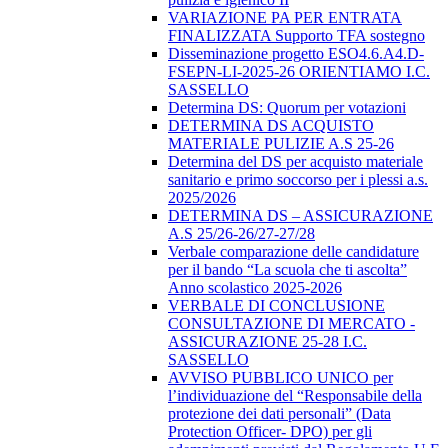
VARIAZIONE PA PER ENTRATA
FINALIZZATA Supporto TFA sostegno
Disseminazione progetto ESO4.6.A4.D-
FSEPN-LI-2025-26 ORIENTIAMO I.C.
SASSELLO
Determina DS: Quorum per votazioni
DETERMINA DS ACQUISTO
MATERIALE PULIZIE A.S 25-26
Determina del DS per acquisto materiale
sanitario e primo soccorso per i plessi a.s.
2025/2026
DETERMINA DS – ASSICURAZIONE
A.S 25/26-26/27-27/28
Verbale comparazione delle candidature
per il bando “La scuola che ti ascolta”
Anno scolastico 2025-2026
VERBALE DI CONCLUSIONE
CONSULTAZIONE DI MERCATO -
ASSICURAZIONE 25-28 I.C.
SASSELLO
AVVISO PUBBLICO UNICO per
l’individuazione del “Responsabile della
protezione dei dati personali” (Data
Protection Officer- DPO) per gli