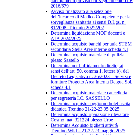
adempimenti previsti dal Regolamento U.E
2016/679
Avviso finalizzato alla selezione
dell’incarico di Medico Competente per la
sorveglianza sanitaria ai sensi D.Lgs. n.
81/2008. Triennio 2025/202
Determina liquidazione MOF docenti e
ATA 2024/2025
Determina acquisto banchi per aula STEM
secondaria Stella Aree interne scheda 4.1
Determina acquisto materiale di pulizia
plesso Sassello
Determina per l’affidamento diretto, ai
sensi dell’art. 50, comma 1, lettera b), del
Decreto Legislativo n. 36/2023 – Servizi e
forniture Progetto Area Interna Beigua Sol,
scheda 4.1
Determina acquisto materiale cancelleria
per segreteria I.C. SASSELLO
Determina acquisto soggiorno hotel uscita
didattica Trentino 21-22-23.05.2025
Determina acquisto riparazione rilevatore
Cosmo mat. 321224 plesso Urbe
Determina Acquisto biglietti attività
Trentino Wild – 21-22-23 maggio 2025