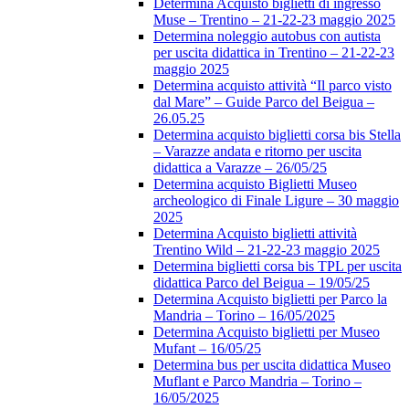
Determina Acquisto biglietti di ingresso
Muse – Trentino – 21-22-23 maggio 2025
Determina noleggio autobus con autista
per uscita didattica in Trentino – 21-22-23
maggio 2025
Determina acquisto attività “Il parco visto
dal Mare” – Guide Parco del Beigua –
26.05.25
Determina acquisto biglietti corsa bis Stella
– Varazze andata e ritorno per uscita
didattica a Varazze – 26/05/25
Determina acquisto Biglietti Museo
archeologico di Finale Ligure – 30 maggio
2025
Determina Acquisto biglietti attività
Trentino Wild – 21-22-23 maggio 2025
Determina biglietti corsa bis TPL per uscita
didattica Parco del Beigua – 19/05/25
Determina Acquisto biglietti per Parco la
Mandria – Torino – 16/05/2025
Determina Acquisto biglietti per Museo
Mufant – 16/05/25
Determina bus per uscita didattica Museo
Muflant e Parco Mandria – Torino –
16/05/2025