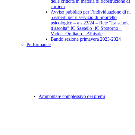
delle criticità in materia di ricostruzione di
carriera
Avviso pubblico per l’individuazione di n.
5 esperti per il servizio di Sportello
psicologico – a.s.23/24 – Rete “La scuola
ti ascolta” IC Sassello -IC Spotorno –
Vado – Quiliano – Albisole
Bando sezione primavera 2023-2024
Performance
Ammontare complessivo dei premi