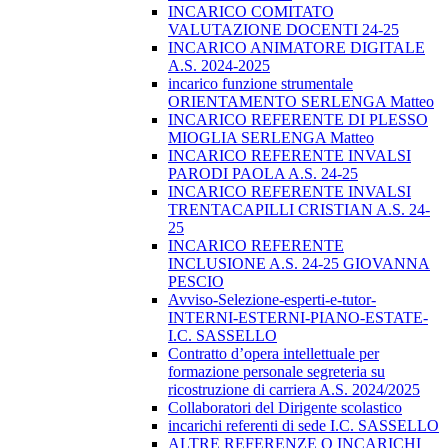
INCARICO COMITATO
VALUTAZIONE DOCENTI 24-25
INCARICO ANIMATORE DIGITALE
A.S. 2024-2025
incarico funzione strumentale
ORIENTAMENTO SERLENGA Matteo
INCARICO REFERENTE DI PLESSO
MIOGLIA SERLENGA Matteo
INCARICO REFERENTE INVALSI
PARODI PAOLA A.S. 24-25
INCARICO REFERENTE INVALSI
TRENTACAPILLI CRISTIAN A.S. 24-
25
INCARICO REFERENTE
INCLUSIONE A.S. 24-25 GIOVANNA
PESCIO
Avviso-Selezione-esperti-e-tutor-
INTERNI-ESTERNI-PIANO-ESTATE-
I.C. SASSELLO
Contratto d’opera intellettuale per
formazione personale segreteria su
ricostruzione di carriera A.S. 2024/2025
Collaboratori del Dirigente scolastico
incarichi referenti di sede I.C. SASSELLO
ALTRE REFERENZE O INCARICHI