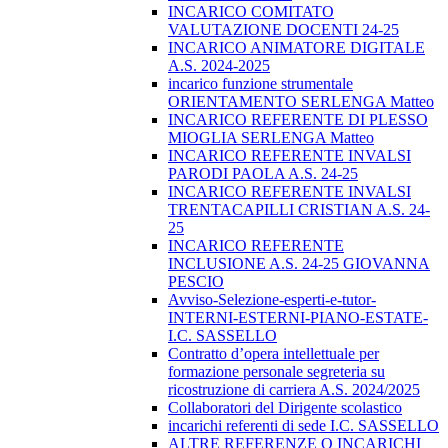
INCARICO COMITATO
VALUTAZIONE DOCENTI 24-25
INCARICO ANIMATORE DIGITALE
A.S. 2024-2025
incarico funzione strumentale
ORIENTAMENTO SERLENGA Matteo
INCARICO REFERENTE DI PLESSO
MIOGLIA SERLENGA Matteo
INCARICO REFERENTE INVALSI
PARODI PAOLA A.S. 24-25
INCARICO REFERENTE INVALSI
TRENTACAPILLI CRISTIAN A.S. 24-
25
INCARICO REFERENTE
INCLUSIONE A.S. 24-25 GIOVANNA
PESCIO
Avviso-Selezione-esperti-e-tutor-
INTERNI-ESTERNI-PIANO-ESTATE-
I.C. SASSELLO
Contratto d’opera intellettuale per
formazione personale segreteria su
ricostruzione di carriera A.S. 2024/2025
Collaboratori del Dirigente scolastico
incarichi referenti di sede I.C. SASSELLO
ALTRE REFERENZE O INCARICHI