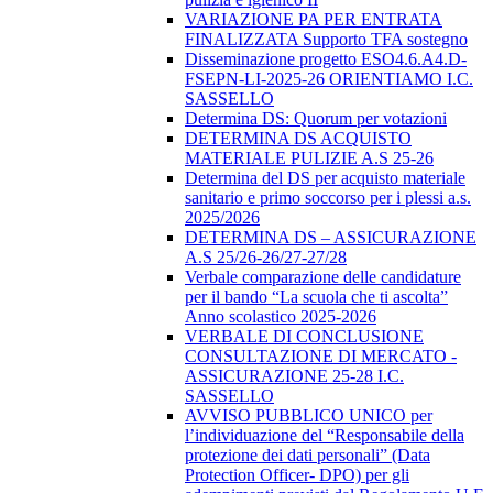
VARIAZIONE PA PER ENTRATA
FINALIZZATA Supporto TFA sostegno
Disseminazione progetto ESO4.6.A4.D-
FSEPN-LI-2025-26 ORIENTIAMO I.C.
SASSELLO
Determina DS: Quorum per votazioni
DETERMINA DS ACQUISTO
MATERIALE PULIZIE A.S 25-26
Determina del DS per acquisto materiale
sanitario e primo soccorso per i plessi a.s.
2025/2026
DETERMINA DS – ASSICURAZIONE
A.S 25/26-26/27-27/28
Verbale comparazione delle candidature
per il bando “La scuola che ti ascolta”
Anno scolastico 2025-2026
VERBALE DI CONCLUSIONE
CONSULTAZIONE DI MERCATO -
ASSICURAZIONE 25-28 I.C.
SASSELLO
AVVISO PUBBLICO UNICO per
l’individuazione del “Responsabile della
protezione dei dati personali” (Data
Protection Officer- DPO) per gli