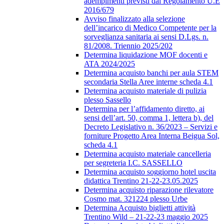
adempimenti previsti dal Regolamento U.E
2016/679
Avviso finalizzato alla selezione
dell’incarico di Medico Competente per la
sorveglianza sanitaria ai sensi D.Lgs. n.
81/2008. Triennio 2025/202
Determina liquidazione MOF docenti e
ATA 2024/2025
Determina acquisto banchi per aula STEM
secondaria Stella Aree interne scheda 4.1
Determina acquisto materiale di pulizia
plesso Sassello
Determina per l’affidamento diretto, ai
sensi dell’art. 50, comma 1, lettera b), del
Decreto Legislativo n. 36/2023 – Servizi e
forniture Progetto Area Interna Beigua Sol,
scheda 4.1
Determina acquisto materiale cancelleria
per segreteria I.C. SASSELLO
Determina acquisto soggiorno hotel uscita
didattica Trentino 21-22-23.05.2025
Determina acquisto riparazione rilevatore
Cosmo mat. 321224 plesso Urbe
Determina Acquisto biglietti attività
Trentino Wild – 21-22-23 maggio 2025