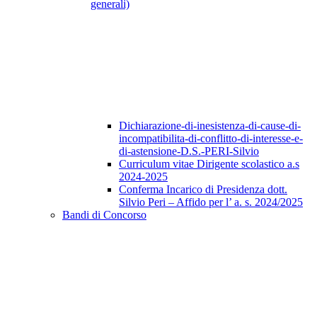
generali)
Dichiarazione-di-inesistenza-di-cause-di-
incompatibilita-di-conflitto-di-interesse-e-
di-astensione-D.S.-PERI-Silvio
Curriculum vitae Dirigente scolastico a.s
2024-2025
Conferma Incarico di Presidenza dott.
Silvio Peri – Affido per l’ a. s. 2024/2025
Bandi di Concorso