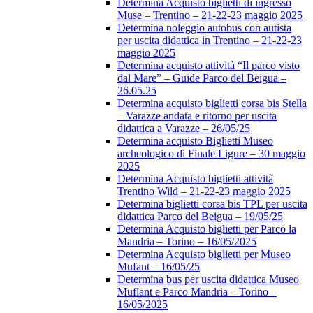
Determina Acquisto biglietti di ingresso
Muse – Trentino – 21-22-23 maggio 2025
Determina noleggio autobus con autista
per uscita didattica in Trentino – 21-22-23
maggio 2025
Determina acquisto attività “Il parco visto
dal Mare” – Guide Parco del Beigua –
26.05.25
Determina acquisto biglietti corsa bis Stella
– Varazze andata e ritorno per uscita
didattica a Varazze – 26/05/25
Determina acquisto Biglietti Museo
archeologico di Finale Ligure – 30 maggio
2025
Determina Acquisto biglietti attività
Trentino Wild – 21-22-23 maggio 2025
Determina biglietti corsa bis TPL per uscita
didattica Parco del Beigua – 19/05/25
Determina Acquisto biglietti per Parco la
Mandria – Torino – 16/05/2025
Determina Acquisto biglietti per Museo
Mufant – 16/05/25
Determina bus per uscita didattica Museo
Muflant e Parco Mandria – Torino –
16/05/2025