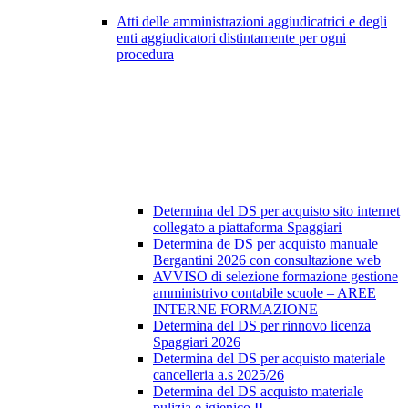
Atti delle amministrazioni aggiudicatrici e degli
enti aggiudicatori distintamente per ogni
procedura
Determina del DS per acquisto sito internet
collegato a piattaforma Spaggiari
Determina de DS per acquisto manuale
Bergantini 2026 con consultazione web
AVVISO di selezione formazione gestione
amministrivo contabile scuole – AREE
INTERNE FORMAZIONE
Determina del DS per rinnovo licenza
Spaggiari 2026
Determina del DS per acquisto materiale
cancelleria a.s 2025/26
Determina del DS acquisto materiale
pulizia e igienico II