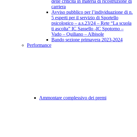
delle criticità in materia di ricostruzione di
carriera
Avviso pubblico per l’individuazione di n.
5 esperti per il servizio di Sportello
psicologico – a.s.23/24 – Rete “La scuola
ti ascolta” IC Sassello -IC Spotorno –
Vado – Quiliano – Albisole
Bando sezione primavera 2023-2024
Performance
Ammontare complessivo dei premi