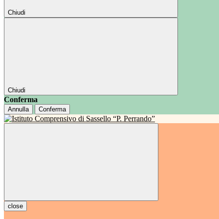
Chiudi
Chiudi
Conferma
Annulla
Conferma
close