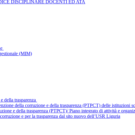
ICE DISCIPLINARE DOCENTI ED ATA
le
gestionale (MIM)
 e della trasparenza
enzione della corruzione e della trasparenza (PTPCT) delle istituzioni 
ruzione e della trasparenza (PTPCT)/ Piano integrato di attività e orga
corruzione e per la trasparenza dal sito nuovo dell’USR Liguria