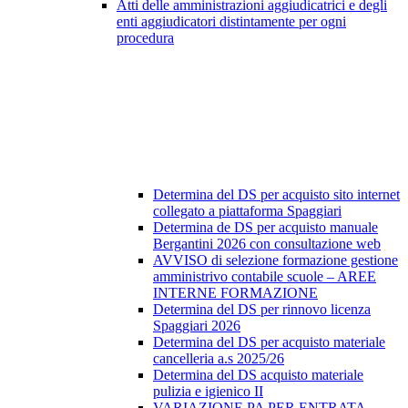
Atti delle amministrazioni aggiudicatrici e degli
enti aggiudicatori distintamente per ogni
procedura
Determina del DS per acquisto sito internet
collegato a piattaforma Spaggiari
Determina de DS per acquisto manuale
Bergantini 2026 con consultazione web
AVVISO di selezione formazione gestione
amministrivo contabile scuole – AREE
INTERNE FORMAZIONE
Determina del DS per rinnovo licenza
Spaggiari 2026
Determina del DS per acquisto materiale
cancelleria a.s 2025/26
Determina del DS acquisto materiale
pulizia e igienico II
VARIAZIONE PA PER ENTRATA