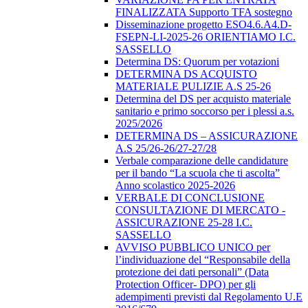
FINALIZZATA Supporto TFA sostegno
Disseminazione progetto ESO4.6.A4.D-
FSEPN-LI-2025-26 ORIENTIAMO I.C.
SASSELLO
Determina DS: Quorum per votazioni
DETERMINA DS ACQUISTO
MATERIALE PULIZIE A.S 25-26
Determina del DS per acquisto materiale
sanitario e primo soccorso per i plessi a.s.
2025/2026
DETERMINA DS – ASSICURAZIONE
A.S 25/26-26/27-27/28
Verbale comparazione delle candidature
per il bando “La scuola che ti ascolta”
Anno scolastico 2025-2026
VERBALE DI CONCLUSIONE
CONSULTAZIONE DI MERCATO -
ASSICURAZIONE 25-28 I.C.
SASSELLO
AVVISO PUBBLICO UNICO per
l’individuazione del “Responsabile della
protezione dei dati personali” (Data
Protection Officer- DPO) per gli
adempimenti previsti dal Regolamento U.E