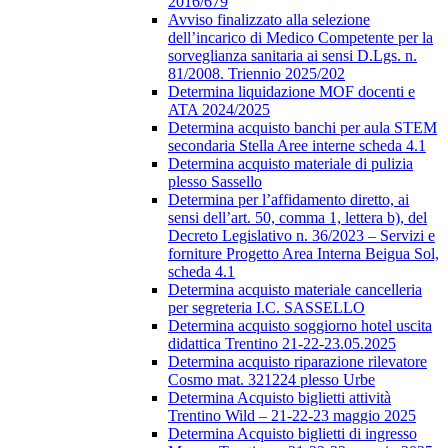
2016/679
Avviso finalizzato alla selezione
dell’incarico di Medico Competente per la
sorveglianza sanitaria ai sensi D.Lgs. n.
81/2008. Triennio 2025/202
Determina liquidazione MOF docenti e
ATA 2024/2025
Determina acquisto banchi per aula STEM
secondaria Stella Aree interne scheda 4.1
Determina acquisto materiale di pulizia
plesso Sassello
Determina per l’affidamento diretto, ai
sensi dell’art. 50, comma 1, lettera b), del
Decreto Legislativo n. 36/2023 – Servizi e
forniture Progetto Area Interna Beigua Sol,
scheda 4.1
Determina acquisto materiale cancelleria
per segreteria I.C. SASSELLO
Determina acquisto soggiorno hotel uscita
didattica Trentino 21-22-23.05.2025
Determina acquisto riparazione rilevatore
Cosmo mat. 321224 plesso Urbe
Determina Acquisto biglietti attività
Trentino Wild – 21-22-23 maggio 2025
Determina Acquisto biglietti di ingresso