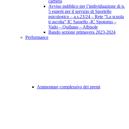
carriera
Avviso pubblico per l’individuazione di n.
5 esperti per il servizio di Sportello
psicologico – a.s.23/24 – Rete “La scuola
ti ascolta” IC Sassello -IC Spotorno –
Vado – Quiliano – Albisole
Bando sezione primavera 2023-2024
Performance
Ammontare complessivo dei premi