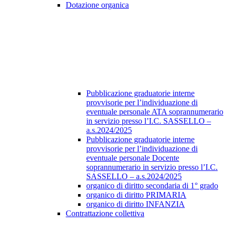
Dotazione organica
Pubblicazione graduatorie interne
provvisorie per l’individuazione di
eventuale personale ATA soprannumerario
in servizio presso l’I.C. SASSELLO –
a.s.2024/2025
Pubblicazione graduatorie interne
provvisorie per l’individuazione di
eventuale personale Docente
soprannumerario in servizio presso l’I.C.
SASSELLO – a.s.2024/2025
organico di diritto secondaria di 1° grado
organico di diritto PRIMARIA
organico di diritto INFANZIA
Contrattazione collettiva