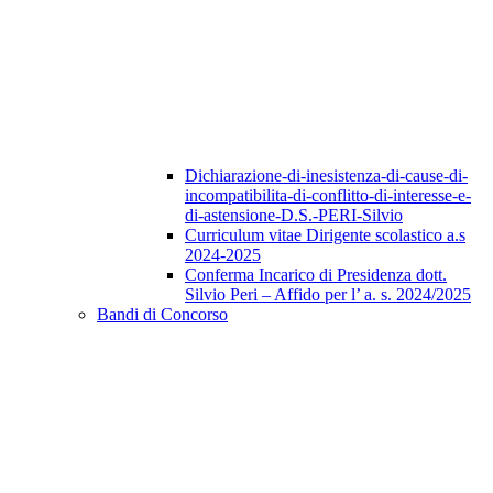
Dichiarazione-di-inesistenza-di-cause-di-
incompatibilita-di-conflitto-di-interesse-e-
di-astensione-D.S.-PERI-Silvio
Curriculum vitae Dirigente scolastico a.s
2024-2025
Conferma Incarico di Presidenza dott.
Silvio Peri – Affido per l’ a. s. 2024/2025
Bandi di Concorso