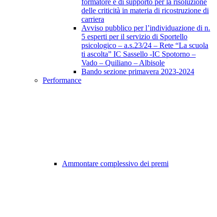
formatore e di supporto per la risoluzione
delle criticità in materia di ricostruzione di
carriera
Avviso pubblico per l’individuazione di n.
5 esperti per il servizio di Sportello
psicologico – a.s.23/24 – Rete “La scuola
ti ascolta” IC Sassello -IC Spotorno –
Vado – Quiliano – Albisole
Bando sezione primavera 2023-2024
Performance
Ammontare complessivo dei premi