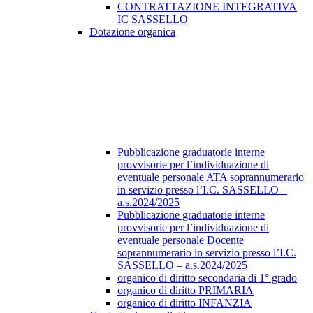
CONTRATTAZIONE INTEGRATIVA
IC SASSELLO
Dotazione organica
Pubblicazione graduatorie interne
provvisorie per l’individuazione di
eventuale personale ATA soprannumerario
in servizio presso l’I.C. SASSELLO –
a.s.2024/2025
Pubblicazione graduatorie interne
provvisorie per l’individuazione di
eventuale personale Docente
soprannumerario in servizio presso l’I.C.
SASSELLO – a.s.2024/2025
organico di diritto secondaria di 1° grado
organico di diritto PRIMARIA
organico di diritto INFANZIA