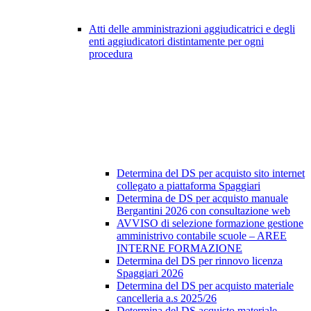
Atti delle amministrazioni aggiudicatrici e degli
enti aggiudicatori distintamente per ogni
procedura
Determina del DS per acquisto sito internet
collegato a piattaforma Spaggiari
Determina de DS per acquisto manuale
Bergantini 2026 con consultazione web
AVVISO di selezione formazione gestione
amministrivo contabile scuole – AREE
INTERNE FORMAZIONE
Determina del DS per rinnovo licenza
Spaggiari 2026
Determina del DS per acquisto materiale
cancelleria a.s 2025/26
Determina del DS acquisto materiale