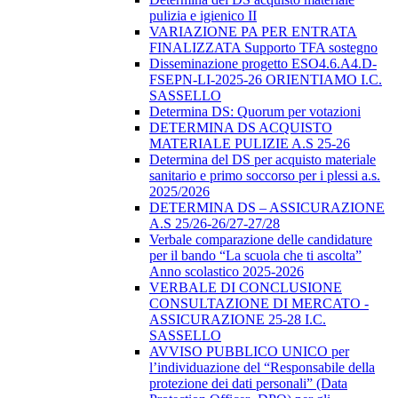
pulizia e igienico II
VARIAZIONE PA PER ENTRATA
FINALIZZATA Supporto TFA sostegno
Disseminazione progetto ESO4.6.A4.D-
FSEPN-LI-2025-26 ORIENTIAMO I.C.
SASSELLO
Determina DS: Quorum per votazioni
DETERMINA DS ACQUISTO
MATERIALE PULIZIE A.S 25-26
Determina del DS per acquisto materiale
sanitario e primo soccorso per i plessi a.s.
2025/2026
DETERMINA DS – ASSICURAZIONE
A.S 25/26-26/27-27/28
Verbale comparazione delle candidature
per il bando “La scuola che ti ascolta”
Anno scolastico 2025-2026
VERBALE DI CONCLUSIONE
CONSULTAZIONE DI MERCATO -
ASSICURAZIONE 25-28 I.C.
SASSELLO
AVVISO PUBBLICO UNICO per
l’individuazione del “Responsabile della
protezione dei dati personali” (Data