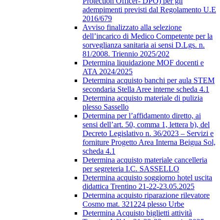
Protection Officer- DPO) per gli
adempimenti previsti dal Regolamento U.E
2016/679
Avviso finalizzato alla selezione
dell’incarico di Medico Competente per la
sorveglianza sanitaria ai sensi D.Lgs. n.
81/2008. Triennio 2025/202
Determina liquidazione MOF docenti e
ATA 2024/2025
Determina acquisto banchi per aula STEM
secondaria Stella Aree interne scheda 4.1
Determina acquisto materiale di pulizia
plesso Sassello
Determina per l’affidamento diretto, ai
sensi dell’art. 50, comma 1, lettera b), del
Decreto Legislativo n. 36/2023 – Servizi e
forniture Progetto Area Interna Beigua Sol,
scheda 4.1
Determina acquisto materiale cancelleria
per segreteria I.C. SASSELLO
Determina acquisto soggiorno hotel uscita
didattica Trentino 21-22-23.05.2025
Determina acquisto riparazione rilevatore
Cosmo mat. 321224 plesso Urbe
Determina Acquisto biglietti attività