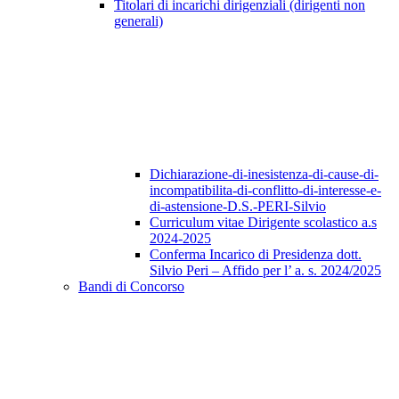
Titolari di incarichi dirigenziali (dirigenti non
generali)
Dichiarazione-di-inesistenza-di-cause-di-
incompatibilita-di-conflitto-di-interesse-e-
di-astensione-D.S.-PERI-Silvio
Curriculum vitae Dirigente scolastico a.s
2024-2025
Conferma Incarico di Presidenza dott.
Silvio Peri – Affido per l’ a. s. 2024/2025
Bandi di Concorso