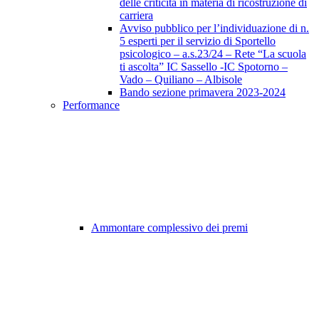
delle criticità in materia di ricostruzione di
carriera
Avviso pubblico per l’individuazione di n.
5 esperti per il servizio di Sportello
psicologico – a.s.23/24 – Rete “La scuola
ti ascolta” IC Sassello -IC Spotorno –
Vado – Quiliano – Albisole
Bando sezione primavera 2023-2024
Performance
Ammontare complessivo dei premi