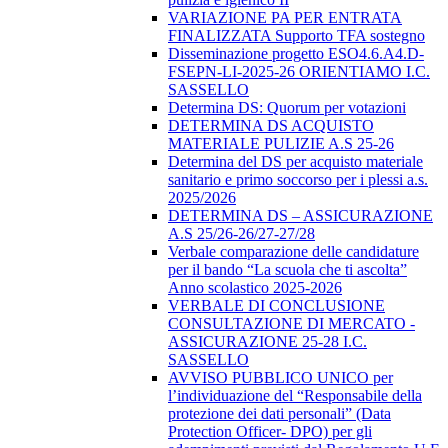
VARIAZIONE PA PER ENTRATA
FINALIZZATA Supporto TFA sostegno
Disseminazione progetto ESO4.6.A4.D-
FSEPN-LI-2025-26 ORIENTIAMO I.C.
SASSELLO
Determina DS: Quorum per votazioni
DETERMINA DS ACQUISTO
MATERIALE PULIZIE A.S 25-26
Determina del DS per acquisto materiale
sanitario e primo soccorso per i plessi a.s.
2025/2026
DETERMINA DS – ASSICURAZIONE
A.S 25/26-26/27-27/28
Verbale comparazione delle candidature
per il bando “La scuola che ti ascolta”
Anno scolastico 2025-2026
VERBALE DI CONCLUSIONE
CONSULTAZIONE DI MERCATO -
ASSICURAZIONE 25-28 I.C.
SASSELLO
AVVISO PUBBLICO UNICO per
l’individuazione del “Responsabile della
protezione dei dati personali” (Data
Protection Officer- DPO) per gli