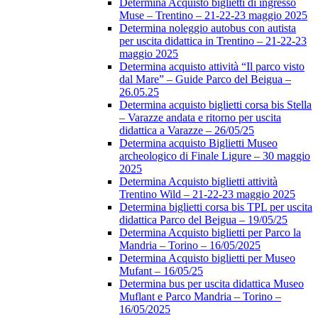
Determina Acquisto biglietti di ingresso
Muse – Trentino – 21-22-23 maggio 2025
Determina noleggio autobus con autista
per uscita didattica in Trentino – 21-22-23
maggio 2025
Determina acquisto attività “Il parco visto
dal Mare” – Guide Parco del Beigua –
26.05.25
Determina acquisto biglietti corsa bis Stella
– Varazze andata e ritorno per uscita
didattica a Varazze – 26/05/25
Determina acquisto Biglietti Museo
archeologico di Finale Ligure – 30 maggio
2025
Determina Acquisto biglietti attività
Trentino Wild – 21-22-23 maggio 2025
Determina biglietti corsa bis TPL per uscita
didattica Parco del Beigua – 19/05/25
Determina Acquisto biglietti per Parco la
Mandria – Torino – 16/05/2025
Determina Acquisto biglietti per Museo
Mufant – 16/05/25
Determina bus per uscita didattica Museo
Muflant e Parco Mandria – Torino –
16/05/2025