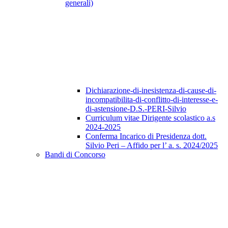
generali)
Dichiarazione-di-inesistenza-di-cause-di-
incompatibilita-di-conflitto-di-interesse-e-
di-astensione-D.S.-PERI-Silvio
Curriculum vitae Dirigente scolastico a.s
2024-2025
Conferma Incarico di Presidenza dott.
Silvio Peri – Affido per l’ a. s. 2024/2025
Bandi di Concorso