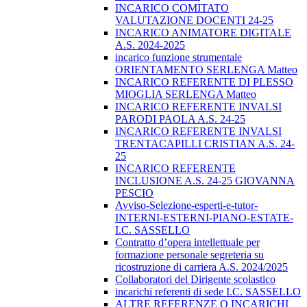
INCARICO COMITATO
VALUTAZIONE DOCENTI 24-25
INCARICO ANIMATORE DIGITALE
A.S. 2024-2025
incarico funzione strumentale
ORIENTAMENTO SERLENGA Matteo
INCARICO REFERENTE DI PLESSO
MIOGLIA SERLENGA Matteo
INCARICO REFERENTE INVALSI
PARODI PAOLA A.S. 24-25
INCARICO REFERENTE INVALSI
TRENTACAPILLI CRISTIAN A.S. 24-
25
INCARICO REFERENTE
INCLUSIONE A.S. 24-25 GIOVANNA
PESCIO
Avviso-Selezione-esperti-e-tutor-
INTERNI-ESTERNI-PIANO-ESTATE-
I.C. SASSELLO
Contratto d’opera intellettuale per
formazione personale segreteria su
ricostruzione di carriera A.S. 2024/2025
Collaboratori del Dirigente scolastico
incarichi referenti di sede I.C. SASSELLO
ALTRE REFERENZE O INCARICHI