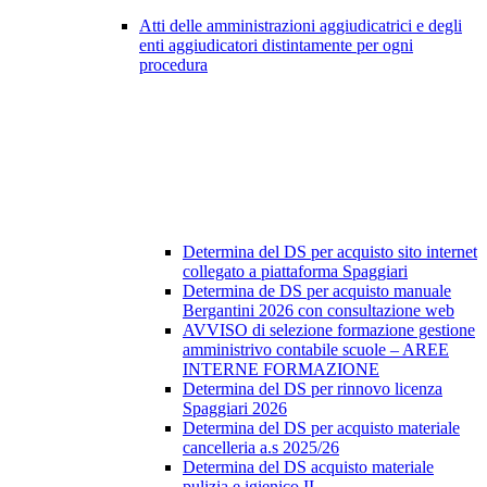
Atti delle amministrazioni aggiudicatrici e degli
enti aggiudicatori distintamente per ogni
procedura
Determina del DS per acquisto sito internet
collegato a piattaforma Spaggiari
Determina de DS per acquisto manuale
Bergantini 2026 con consultazione web
AVVISO di selezione formazione gestione
amministrivo contabile scuole – AREE
INTERNE FORMAZIONE
Determina del DS per rinnovo licenza
Spaggiari 2026
Determina del DS per acquisto materiale
cancelleria a.s 2025/26
Determina del DS acquisto materiale
pulizia e igienico II