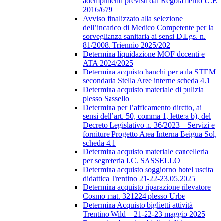
adempimenti previsti dal Regolamento U.E
2016/679
Avviso finalizzato alla selezione
dell’incarico di Medico Competente per la
sorveglianza sanitaria ai sensi D.Lgs. n.
81/2008. Triennio 2025/202
Determina liquidazione MOF docenti e
ATA 2024/2025
Determina acquisto banchi per aula STEM
secondaria Stella Aree interne scheda 4.1
Determina acquisto materiale di pulizia
plesso Sassello
Determina per l’affidamento diretto, ai
sensi dell’art. 50, comma 1, lettera b), del
Decreto Legislativo n. 36/2023 – Servizi e
forniture Progetto Area Interna Beigua Sol,
scheda 4.1
Determina acquisto materiale cancelleria
per segreteria I.C. SASSELLO
Determina acquisto soggiorno hotel uscita
didattica Trentino 21-22-23.05.2025
Determina acquisto riparazione rilevatore
Cosmo mat. 321224 plesso Urbe
Determina Acquisto biglietti attività
Trentino Wild – 21-22-23 maggio 2025