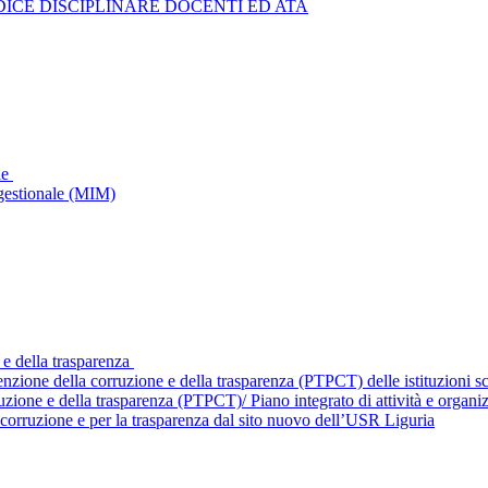
ICE DISCIPLINARE DOCENTI ED ATA
le
gestionale (MIM)
 e della trasparenza
enzione della corruzione e della trasparenza (PTPCT) delle istituzioni 
ruzione e della trasparenza (PTPCT)/ Piano integrato di attività e orga
corruzione e per la trasparenza dal sito nuovo dell’USR Liguria