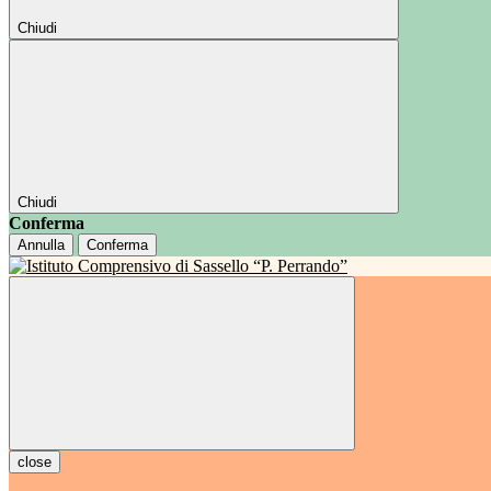
Chiudi
Chiudi
Conferma
Annulla
Conferma
close