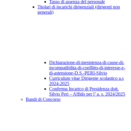
Tasso di assenza del personale
Titolari di incarichi dirigenziali (dirigenti non
generali)
Dichiarazione-di-inesistenza-di-cause-di-
incompatibilita-di-conflitto-di-interesse-e-
di-astensione-D.S.-PERI-Silvio
Curriculum vitae Dirigente scolastico a.s
2024-2025
Conferma Incarico di Presidenza dott.
Silvio Peri – Affido per l’ a. s. 2024/2025
Bandi di Concorso