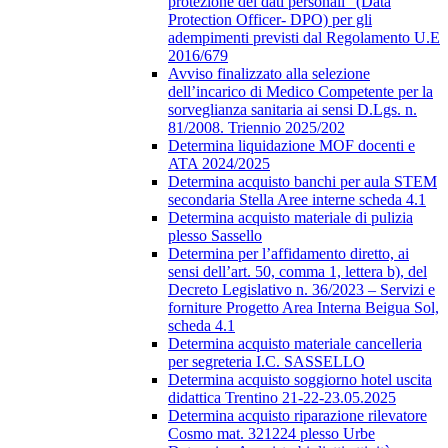
protezione dei dati personali” (Data
Protection Officer- DPO) per gli
adempimenti previsti dal Regolamento U.E
2016/679
Avviso finalizzato alla selezione
dell’incarico di Medico Competente per la
sorveglianza sanitaria ai sensi D.Lgs. n.
81/2008. Triennio 2025/202
Determina liquidazione MOF docenti e
ATA 2024/2025
Determina acquisto banchi per aula STEM
secondaria Stella Aree interne scheda 4.1
Determina acquisto materiale di pulizia
plesso Sassello
Determina per l’affidamento diretto, ai
sensi dell’art. 50, comma 1, lettera b), del
Decreto Legislativo n. 36/2023 – Servizi e
forniture Progetto Area Interna Beigua Sol,
scheda 4.1
Determina acquisto materiale cancelleria
per segreteria I.C. SASSELLO
Determina acquisto soggiorno hotel uscita
didattica Trentino 21-22-23.05.2025
Determina acquisto riparazione rilevatore
Cosmo mat. 321224 plesso Urbe