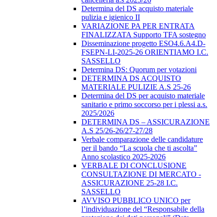
Determina del DS acquisto materiale
pulizia e igienico II
VARIAZIONE PA PER ENTRATA
FINALIZZATA Supporto TFA sostegno
Disseminazione progetto ESO4.6.A4.D-
FSEPN-LI-2025-26 ORIENTIAMO I.C.
SASSELLO
Determina DS: Quorum per votazioni
DETERMINA DS ACQUISTO
MATERIALE PULIZIE A.S 25-26
Determina del DS per acquisto materiale
sanitario e primo soccorso per i plessi a.s.
2025/2026
DETERMINA DS – ASSICURAZIONE
A.S 25/26-26/27-27/28
Verbale comparazione delle candidature
per il bando “La scuola che ti ascolta”
Anno scolastico 2025-2026
VERBALE DI CONCLUSIONE
CONSULTAZIONE DI MERCATO -
ASSICURAZIONE 25-28 I.C.
SASSELLO
AVVISO PUBBLICO UNICO per
l’individuazione del “Responsabile della