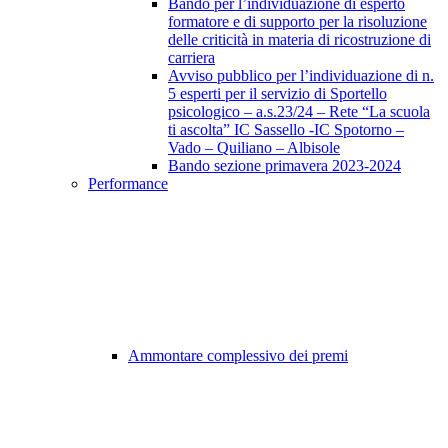
Bando per l’individuazione di esperto
formatore e di supporto per la risoluzione
delle criticità in materia di ricostruzione di
carriera
Avviso pubblico per l’individuazione di n.
5 esperti per il servizio di Sportello
psicologico – a.s.23/24 – Rete “La scuola
ti ascolta” IC Sassello -IC Spotorno –
Vado – Quiliano – Albisole
Bando sezione primavera 2023-2024
Performance
Ammontare complessivo dei premi