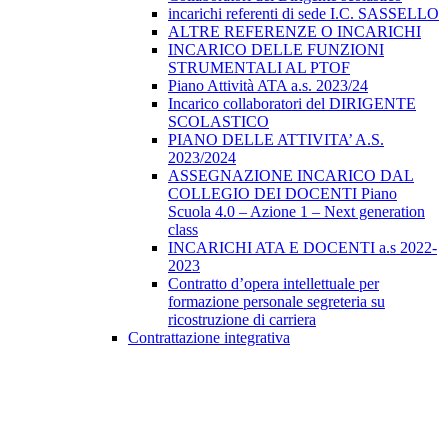
incarichi referenti di sede I.C. SASSELLO
ALTRE REFERENZE O INCARICHI
INCARICO DELLE FUNZIONI
STRUMENTALI AL PTOF
Piano Attività ATA a.s. 2023/24
Incarico collaboratori del DIRIGENTE
SCOLASTICO
PIANO DELLE ATTIVITA’ A.S.
2023/2024
ASSEGNAZIONE INCARICO DAL
COLLEGIO DEI DOCENTI Piano
Scuola 4.0 – Azione 1 – Next generation
class
INCARICHI ATA E DOCENTI a.s 2022-
2023
Contratto d’opera intellettuale per
formazione personale segreteria su
ricostruzione di carriera
Contrattazione integrativa