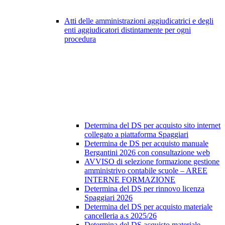
Atti delle amministrazioni aggiudicatrici e degli
enti aggiudicatori distintamente per ogni
procedura
Determina del DS per acquisto sito internet
collegato a piattaforma Spaggiari
Determina de DS per acquisto manuale
Bergantini 2026 con consultazione web
AVVISO di selezione formazione gestione
amministrivo contabile scuole – AREE
INTERNE FORMAZIONE
Determina del DS per rinnovo licenza
Spaggiari 2026
Determina del DS per acquisto materiale
cancelleria a.s 2025/26
Determina del DS acquisto materiale