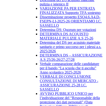
pulizia e igienico II
VARIAZIONE PA PER ENTRATA
FINALIZZATA Supporto TFA sostegno
Disseminazione progetto ESO4.6.A4.D-
FSEPN-LI-2025-26 ORIENTIAMO I.C.
SASSELLO
Determina DS: Quorum per votazioni
DETERMINA DS ACQUISTO
MATERIALE PULIZIE A.S 25-26
Determina del DS per acquisto materiale
sanitario e primo soccorso per i plessi a.s.
2025/2026
DETERMINA DS – ASSICURAZIONE
A.S 25/26-26/27-27/28
Verbale comparazione delle candidature
per il bando “La scuola che ti ascolta”
Anno scolastico 2025-2026
VERBALE DI CONCLUSIONE
CONSULTAZIONE DI MERCATO -
ASSICURAZIONE 25-28 I.C.
SASSELLO
AVVISO PUBBLICO UNICO per
l’individuazione del “Responsabile della
protezione dei dati personali” (Data