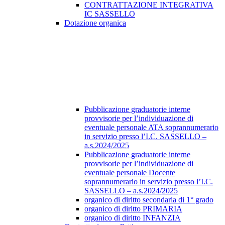
CONTRATTAZIONE INTEGRATIVA
IC SASSELLO
Dotazione organica
Pubblicazione graduatorie interne
provvisorie per l’individuazione di
eventuale personale ATA soprannumerario
in servizio presso l’I.C. SASSELLO –
a.s.2024/2025
Pubblicazione graduatorie interne
provvisorie per l’individuazione di
eventuale personale Docente
soprannumerario in servizio presso l’I.C.
SASSELLO – a.s.2024/2025
organico di diritto secondaria di 1° grado
organico di diritto PRIMARIA
organico di diritto INFANZIA