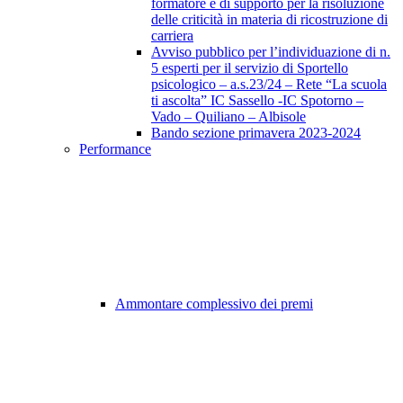
formatore e di supporto per la risoluzione
delle criticità in materia di ricostruzione di
carriera
Avviso pubblico per l’individuazione di n.
5 esperti per il servizio di Sportello
psicologico – a.s.23/24 – Rete “La scuola
ti ascolta” IC Sassello -IC Spotorno –
Vado – Quiliano – Albisole
Bando sezione primavera 2023-2024
Performance
Ammontare complessivo dei premi