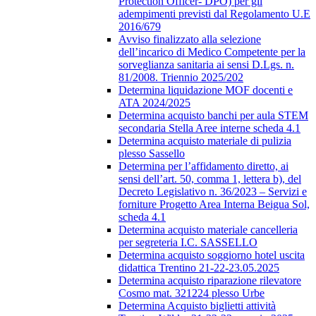
Protection Officer- DPO) per gli
adempimenti previsti dal Regolamento U.E
2016/679
Avviso finalizzato alla selezione
dell’incarico di Medico Competente per la
sorveglianza sanitaria ai sensi D.Lgs. n.
81/2008. Triennio 2025/202
Determina liquidazione MOF docenti e
ATA 2024/2025
Determina acquisto banchi per aula STEM
secondaria Stella Aree interne scheda 4.1
Determina acquisto materiale di pulizia
plesso Sassello
Determina per l’affidamento diretto, ai
sensi dell’art. 50, comma 1, lettera b), del
Decreto Legislativo n. 36/2023 – Servizi e
forniture Progetto Area Interna Beigua Sol,
scheda 4.1
Determina acquisto materiale cancelleria
per segreteria I.C. SASSELLO
Determina acquisto soggiorno hotel uscita
didattica Trentino 21-22-23.05.2025
Determina acquisto riparazione rilevatore
Cosmo mat. 321224 plesso Urbe
Determina Acquisto biglietti attività