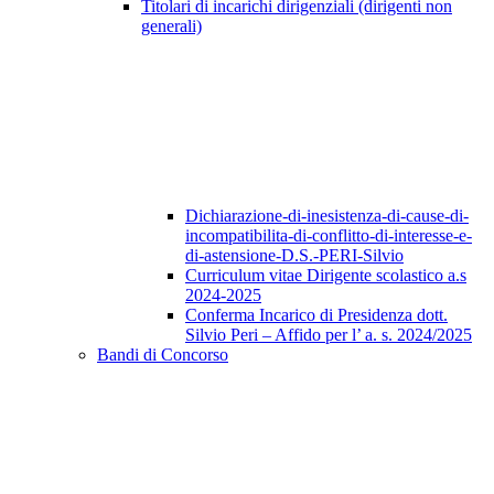
Titolari di incarichi dirigenziali (dirigenti non
generali)
Dichiarazione-di-inesistenza-di-cause-di-
incompatibilita-di-conflitto-di-interesse-e-
di-astensione-D.S.-PERI-Silvio
Curriculum vitae Dirigente scolastico a.s
2024-2025
Conferma Incarico di Presidenza dott.
Silvio Peri – Affido per l’ a. s. 2024/2025
Bandi di Concorso