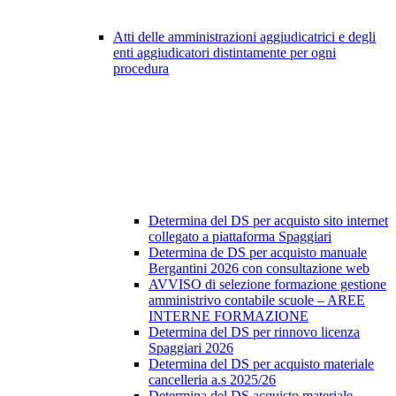
Atti delle amministrazioni aggiudicatrici e degli
enti aggiudicatori distintamente per ogni
procedura
Determina del DS per acquisto sito internet
collegato a piattaforma Spaggiari
Determina de DS per acquisto manuale
Bergantini 2026 con consultazione web
AVVISO di selezione formazione gestione
amministrivo contabile scuole – AREE
INTERNE FORMAZIONE
Determina del DS per rinnovo licenza
Spaggiari 2026
Determina del DS per acquisto materiale
cancelleria a.s 2025/26
Determina del DS acquisto materiale