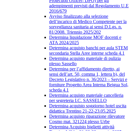
Protection Officer- DPO) per gli
adempimenti previsti dal Regolamento U.E
2016/679
Avviso finalizzato alla selezione
dell’incarico di Medico Competente per la
sorveglianza sanitaria ai sensi D.Lgs. n.
81/2008. Triennio 2025/202
Determina liquidazione MOF docenti e
ATA 2024/2025
Determina acquisto banchi per aula STEM
secondaria Stella Aree interne scheda 4.1
Determina acquisto materiale di pulizia
plesso Sassello
Determina per l’affidamento diretto, ai
sensi dell’art. 50, comma 1, lettera b), del
Decreto Legislativo n. 36/2023 – Servizi e
forniture Progetto Area Interna Beigua Sol,
scheda 4.1
Determina acquisto materiale cancelleria
per segreteria I.C. SASSELLO
Determina acquisto soggiorno hotel uscita
didattica Trentino 21-22-23.05.2025
Determina acquisto riparazione rilevatore
Cosmo mat. 321224 plesso Urbe
Determina Acquisto biglietti attività