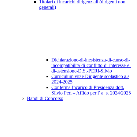
Titolari di incarichi dirigenziali (dirigenti non
generali)
Dichiarazione-di-inesistenza-di-cause-di-
incompatibilita-di-conflitto-di-interesse-e-
di-astensione-D.S.-PERI-Silvio
Curriculum vitae Dirigente scolastico a.s
2024-2025
Conferma Incarico di Presidenza dott.
Silvio Peri – Affido per l’ a. s. 2024/2025
Bandi di Concorso