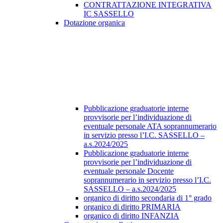
CONTRATTAZIONE INTEGRATIVA
IC SASSELLO
Dotazione organica
Pubblicazione graduatorie interne
provvisorie per l’individuazione di
eventuale personale ATA soprannumerario
in servizio presso l’I.C. SASSELLO –
a.s.2024/2025
Pubblicazione graduatorie interne
provvisorie per l’individuazione di
eventuale personale Docente
soprannumerario in servizio presso l’I.C.
SASSELLO – a.s.2024/2025
organico di diritto secondaria di 1° grado
organico di diritto PRIMARIA
organico di diritto INFANZIA