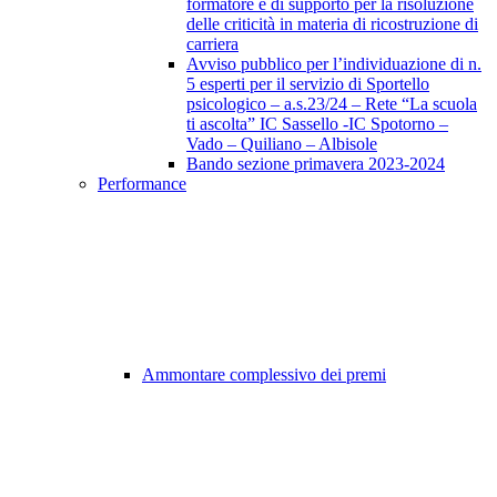
formatore e di supporto per la risoluzione
delle criticità in materia di ricostruzione di
carriera
Avviso pubblico per l’individuazione di n.
5 esperti per il servizio di Sportello
psicologico – a.s.23/24 – Rete “La scuola
ti ascolta” IC Sassello -IC Spotorno –
Vado – Quiliano – Albisole
Bando sezione primavera 2023-2024
Performance
Ammontare complessivo dei premi