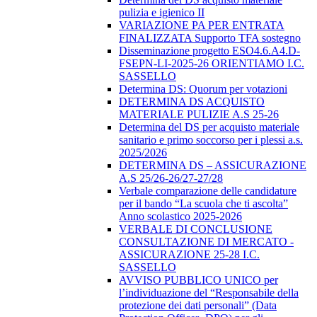
pulizia e igienico II
VARIAZIONE PA PER ENTRATA
FINALIZZATA Supporto TFA sostegno
Disseminazione progetto ESO4.6.A4.D-
FSEPN-LI-2025-26 ORIENTIAMO I.C.
SASSELLO
Determina DS: Quorum per votazioni
DETERMINA DS ACQUISTO
MATERIALE PULIZIE A.S 25-26
Determina del DS per acquisto materiale
sanitario e primo soccorso per i plessi a.s.
2025/2026
DETERMINA DS – ASSICURAZIONE
A.S 25/26-26/27-27/28
Verbale comparazione delle candidature
per il bando “La scuola che ti ascolta”
Anno scolastico 2025-2026
VERBALE DI CONCLUSIONE
CONSULTAZIONE DI MERCATO -
ASSICURAZIONE 25-28 I.C.
SASSELLO
AVVISO PUBBLICO UNICO per
l’individuazione del “Responsabile della
protezione dei dati personali” (Data