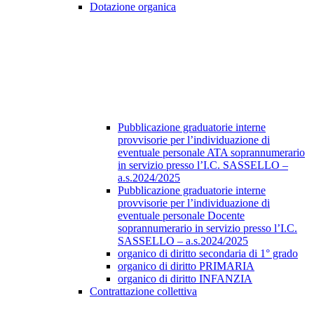
Dotazione organica
Pubblicazione graduatorie interne
provvisorie per l’individuazione di
eventuale personale ATA soprannumerario
in servizio presso l’I.C. SASSELLO –
a.s.2024/2025
Pubblicazione graduatorie interne
provvisorie per l’individuazione di
eventuale personale Docente
soprannumerario in servizio presso l’I.C.
SASSELLO – a.s.2024/2025
organico di diritto secondaria di 1° grado
organico di diritto PRIMARIA
organico di diritto INFANZIA
Contrattazione collettiva