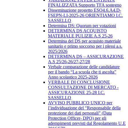
FINALIZZATA Supporto TFA sostegno
Disseminazione progetto ESO4.6.A4.D-
FSEPN-LI-2025-26 ORIENTIAMO I.C.
SASSELLO
Determina DS: Quorum per votazioni
DETERMINA DS ACQUISTO
MATERIALE PULIZIE A.S 25-26
Determina del DS per acquisto materiale
sanitario e primo soccorso per i plessi a.s.
2025/2026
DETERMINA DS – ASSICURAZIONE
A.S 25/26-26/27-27/28
Verbale comparazione delle candidature
per il bando “La scuola che ti ascolta”
Anno scolastico 2025-2026
VERBALE DI CONCLUSIONE
CONSULTAZIONE DI MERCATO -
ASSICURAZIONE 25-28 I.C.
SASSELLO
AVVISO PUBBLICO UNICO per
l’individuazione del “Responsabile della
protezione dei dati personali” (Data
Protection Officer- DPO) per gli
adempimenti previsti dal Regolamento U.E