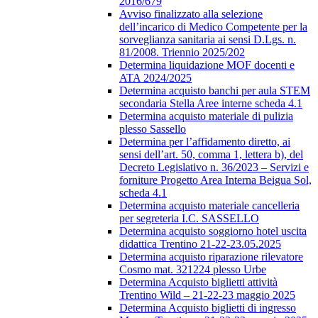
2016/679
Avviso finalizzato alla selezione
dell’incarico di Medico Competente per la
sorveglianza sanitaria ai sensi D.Lgs. n.
81/2008. Triennio 2025/202
Determina liquidazione MOF docenti e
ATA 2024/2025
Determina acquisto banchi per aula STEM
secondaria Stella Aree interne scheda 4.1
Determina acquisto materiale di pulizia
plesso Sassello
Determina per l’affidamento diretto, ai
sensi dell’art. 50, comma 1, lettera b), del
Decreto Legislativo n. 36/2023 – Servizi e
forniture Progetto Area Interna Beigua Sol,
scheda 4.1
Determina acquisto materiale cancelleria
per segreteria I.C. SASSELLO
Determina acquisto soggiorno hotel uscita
didattica Trentino 21-22-23.05.2025
Determina acquisto riparazione rilevatore
Cosmo mat. 321224 plesso Urbe
Determina Acquisto biglietti attività
Trentino Wild – 21-22-23 maggio 2025
Determina Acquisto biglietti di ingresso