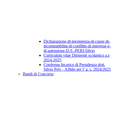
Dichiarazione-di-inesistenza-di-cause-di-
incompatibilita-di-conflitto-di-interesse-e-
di-astensione-D.S.-PERI-Silvio
Curriculum vitae Dirigente scolastico a.s
2024-2025
Conferma Incarico di Presidenza dott.
Silvio Peri – Affido per l’ a. s. 2024/2025
Bandi di Concorso