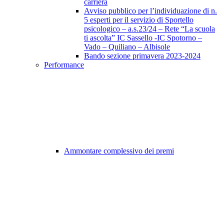
carriera
Avviso pubblico per l’individuazione di n.
5 esperti per il servizio di Sportello
psicologico – a.s.23/24 – Rete “La scuola
ti ascolta” IC Sassello -IC Spotorno –
Vado – Quiliano – Albisole
Bando sezione primavera 2023-2024
Performance
Ammontare complessivo dei premi