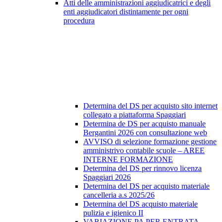
Atti delle amministrazioni aggiudicatrici e degli
enti aggiudicatori distintamente per ogni
procedura
Determina del DS per acquisto sito internet
collegato a piattaforma Spaggiari
Determina de DS per acquisto manuale
Bergantini 2026 con consultazione web
AVVISO di selezione formazione gestione
amministrivo contabile scuole – AREE
INTERNE FORMAZIONE
Determina del DS per rinnovo licenza
Spaggiari 2026
Determina del DS per acquisto materiale
cancelleria a.s 2025/26
Determina del DS acquisto materiale
pulizia e igienico II
VARIAZIONE PA PER ENTRATA