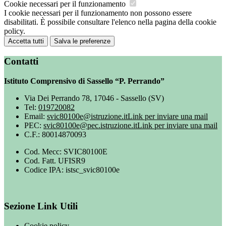
Cookie necessari per il funzionamento
I cookie necessari per il funzionamento non possono essere
disabilitati. È possibile consultare l'elenco nella pagina della cookie
policy.
Accetta tutti
Salva le preferenze
Contatti
Istituto Comprensivo di Sassello “P. Perrando”
Via Dei Perrando 78, 17046 - Sassello (SV)
Tel:
019720082
Email:
svic80100e@istruzione.it
Link per inviare una mail
PEC:
svic80100e@pec.istruzione.it
Link per inviare una mail
C.F.: 80014870093
Cod. Mecc: SVIC80100E
Cod. Fatt. UFISR9
Codice IPA: istsc_svic80100e
Sezione Link Utili
Cookie policy