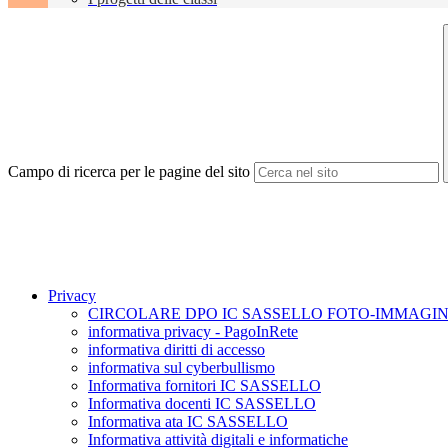
Campo di ricerca per le pagine del sito
Privacy
CIRCOLARE DPO IC SASSELLO FOTO-IMMAGIN
informativa privacy - PagoInRete
informativa diritti di accesso
informativa sul cyberbullismo
Informativa fornitori IC SASSELLO
Informativa docenti IC SASSELLO
Informativa ata IC SASSELLO
Informativa attività digitali e informatiche