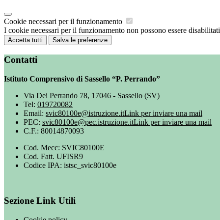
Cookie necessari per il funzionamento
I cookie necessari per il funzionamento non possono essere disabilitati.
Accetta tutti
Salva le preferenze
Contatti
Istituto Comprensivo di Sassello “P. Perrando”
Via Dei Perrando 78, 17046 - Sassello (SV)
Tel:
019720082
Email:
svic80100e@istruzione.it
Link per inviare una mail
PEC:
svic80100e@pec.istruzione.it
Link per inviare una mail
C.F.: 80014870093
Cod. Mecc: SVIC80100E
Cod. Fatt. UFISR9
Codice IPA: istsc_svic80100e
Sezione Link Utili
Cookie policy