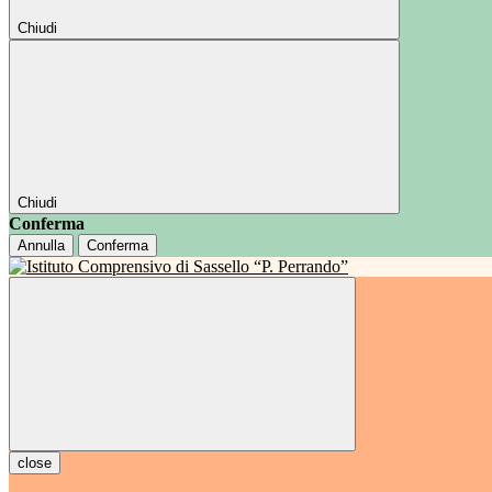
Chiudi
Chiudi
Conferma
Annulla
Conferma
close