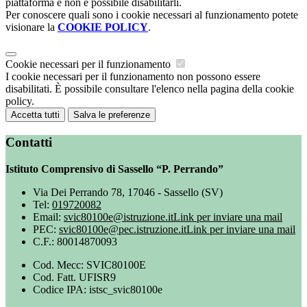
piattaforma e non è possibile disabilitarli.
Per conoscere quali sono i cookie necessari al funzionamento potete
visionare la
COOKIE POLICY
.
Cookie necessari per il funzionamento
I cookie necessari per il funzionamento non possono essere
disabilitati. È possibile consultare l'elenco nella pagina della cookie
policy.
Accetta tutti
Salva le preferenze
Contatti
Istituto Comprensivo di Sassello “P. Perrando”
Via Dei Perrando 78, 17046 - Sassello (SV)
Tel:
019720082
Email:
svic80100e@istruzione.it
Link per inviare una mail
PEC:
svic80100e@pec.istruzione.it
Link per inviare una mail
C.F.: 80014870093
Cod. Mecc: SVIC80100E
Cod. Fatt. UFISR9
Codice IPA: istsc_svic80100e