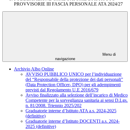
PROVVISORIE III FASCIA PERSONALE ATA 2024/27
Menu di
navigazione
Archivio Albo Online
AVVISO PUBBLICO UNICO per l’individuazione
del “Responsabile della protezione dei dati personali”
(Data Protection Officer- DPO) per gli adempimenti
previsti dal Regolamento U.E 2016/679
Avviso finalizzato alla selezione dell’incarico di Medico
Competente per la sorveglianza sanitaria ai sensi D.Lgs.
n. 81/2008. Triennio 2025/202
Graduatorie interne d’Istituto ATA a.s. 2024-2025
(definitive)
Graduatorie interne d’Istituto DOCENTI a.s. 2024-
2025 (definitive)