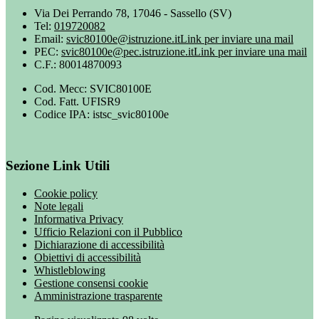
Via Dei Perrando 78, 17046 - Sassello (SV)
Tel:
019720082
Email:
svic80100e@istruzione.it
Link per inviare una mail
PEC:
svic80100e@pec.istruzione.it
Link per inviare una mail
C.F.: 80014870093
Cod. Mecc: SVIC80100E
Cod. Fatt. UFISR9
Codice IPA: istsc_svic80100e
Sezione Link Utili
Cookie policy
Note legali
Informativa Privacy
Ufficio Relazioni con il Pubblico
Dichiarazione di accessibilità
Obiettivi di accessibilità
Whistleblowing
Gestione consensi cookie
Amministrazione trasparente