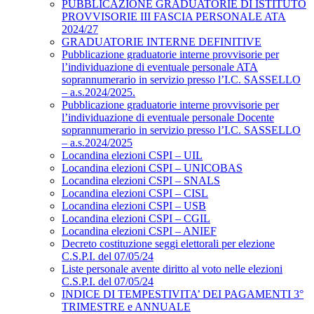
PUBBLICAZIONE GRADUATORIE DI ISTITUTO
PROVVISORIE III FASCIA PERSONALE ATA
2024/27
GRADUATORIE INTERNE DEFINITIVE
Pubblicazione graduatorie interne provvisorie per
l’individuazione di eventuale personale ATA
soprannumerario in servizio presso l’I.C. SASSELLO
– a.s.2024/2025.
Pubblicazione graduatorie interne provvisorie per
l’individuazione di eventuale personale Docente
soprannumerario in servizio presso l’I.C. SASSELLO
– a.s.2024/2025
Locandina elezioni CSPI – UIL
Locandina elezioni CSPI – UNICOBAS
Locandina elezioni CSPI – SNALS
Locandina elezioni CSPI – CISL
Locandina elezioni CSPI – USB
Locandina elezioni CSPI – CGIL
Locandina elezioni CSPI – ANIEF
Decreto costituzione seggi elettorali per elezione
C.S.P.I. del 07/05/24
Liste personale avente diritto al voto nelle elezioni
C.S.P.I. del 07/05/24
INDICE DI TEMPESTIVITA’ DEI PAGAMENTI 3°
TRIMESTRE e ANNUALE