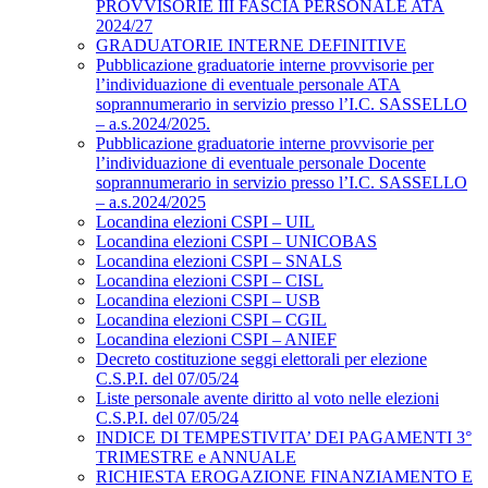
PROVVISORIE III FASCIA PERSONALE ATA
2024/27
GRADUATORIE INTERNE DEFINITIVE
Pubblicazione graduatorie interne provvisorie per
l’individuazione di eventuale personale ATA
soprannumerario in servizio presso l’I.C. SASSELLO
– a.s.2024/2025.
Pubblicazione graduatorie interne provvisorie per
l’individuazione di eventuale personale Docente
soprannumerario in servizio presso l’I.C. SASSELLO
– a.s.2024/2025
Locandina elezioni CSPI – UIL
Locandina elezioni CSPI – UNICOBAS
Locandina elezioni CSPI – SNALS
Locandina elezioni CSPI – CISL
Locandina elezioni CSPI – USB
Locandina elezioni CSPI – CGIL
Locandina elezioni CSPI – ANIEF
Decreto costituzione seggi elettorali per elezione
C.S.P.I. del 07/05/24
Liste personale avente diritto al voto nelle elezioni
C.S.P.I. del 07/05/24
INDICE DI TEMPESTIVITA’ DEI PAGAMENTI 3°
TRIMESTRE e ANNUALE
RICHIESTA EROGAZIONE FINANZIAMENTO E