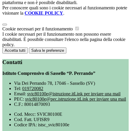
piattaforma e non è possibile disabilitarli.
Per conoscere quali sono i cookie necessari al funzionamento potete
visionare la
COOKIE POLICY
.
Cookie necessari per il funzionamento
I cookie necessari per il funzionamento non possono essere
disabilitati. È possibile consultare l'elenco nella pagina della cookie
policy.
Accetta tutti
Salva le preferenze
Contatti
Istituto Comprensivo di Sassello “P. Perrando”
Via Dei Perrando 78, 17046 - Sassello (SV)
Tel:
019720082
Email:
svic80100e@istruzione.it
Link per inviare una mail
PEC:
svic80100e@pec.istruzione.it
Link per inviare una mail
C.F.: 80014870093
Cod. Mecc: SVIC80100E
Cod. Fatt. UFISR9
Codice IPA: istsc_svic80100e