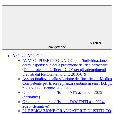
Menu di
navigazione
Archivio Albo Online
AVVISO PUBBLICO UNICO per l’individuazione
del “Responsabile della protezione dei dati personali”
(Data Protection Officer- DPO) per gli adempimenti
previsti dal Regolamento U.E 2016/679
Avviso finalizzato alla selezione dell’incarico di Medico
Competente per la sorveglianza sanitaria ai sensi D.Lgs.
n. 81/2008. Triennio 2025/202
Graduatorie interne d’Istituto ATA a.s. 2024-2025
(definitive)
Graduatorie interne d’Istituto DOCENTI a.s. 2024-
2025 (definitive)
PUBBLICAZIONE GRADUATORIE DI ISTITUTO