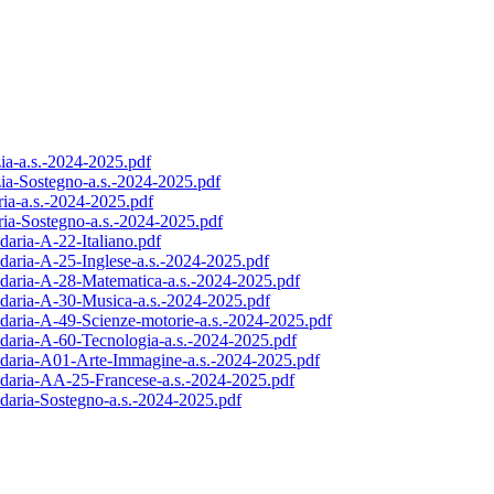
ia-a.s.-2024-2025.pdf
zia-Sostegno-a.s.-2024-2025.pdf
ria-a.s.-2024-2025.pdf
ria-Sostegno-a.s.-2024-2025.pdf
daria-A-22-Italiano.pdf
daria-A-25-Inglese-a.s.-2024-2025.pdf
ndaria-A-28-Matematica-a.s.-2024-2025.pdf
ndaria-A-30-Musica-a.s.-2024-2025.pdf
ndaria-A-49-Scienze-motorie-a.s.-2024-2025.pdf
ndaria-A-60-Tecnologia-a.s.-2024-2025.pdf
ndaria-A01-Arte-Immagine-a.s.-2024-2025.pdf
ndaria-AA-25-Francese-a.s.-2024-2025.pdf
daria-Sostegno-a.s.-2024-2025.pdf