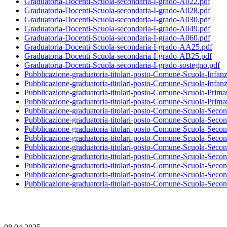
Graduatoria-Docenti-Scuola-secondaria-I-grado-A022.pdf
Graduatoria-Docenti-Scuola-secondaria-I-grado-A028.pdf
Graduatoria-Docenti-Scuola-secondaria-I-grado-A030.pdf
Graduatoria-Docenti-Scuola-secondaria-I-grado-A049.pdf
Graduatoria-Docenti-Scuola-secondaria-I-grado-A060.pdf
Graduatoria-Docenti-Scuola-secondaria-I-grado-AA25.pdf
Graduatoria-Docenti-Scuola-secondaria-I-grado-AB25.pdf
Graduatoria-Docenti-Scuola-secondaria-I-grado-sostegno.pdf
Pubblicazione-graduatoria-titolari-posto-Comune-Scuola-Infanz
Pubblicazione-graduatoria-titolari-posto-Comune-Scuola-Infan
Pubblicazione-graduatoria-titolari-posto-Comune-Scuola-Prima
Pubblicazione-graduatoria-titolari-posto-Comune-Scuola-Prima
Pubblicazione-graduatoria-titolari-posto-Comune-Scuola-Secon
Pubblicazione-graduatoria-titolari-posto-Comune-Scuola-Secon
Pubblicazione-graduatoria-titolari-posto-Comune-Scuola-Seco
Pubblicazione-graduatoria-titolari-posto-Comune-Scuola-Seco
Pubblicazione-graduatoria-titolari-posto-Comune-Scuola-Seco
Pubblicazione-graduatoria-titolari-posto-Comune-Scuola-Seco
Pubblicazione-graduatoria-titolari-posto-Comune-Scuola-Seco
Pubblicazione-graduatoria-titolari-posto-Comune-Scuola-Seco
Pubblicazione-graduatoria-titolari-posto-Comune-Scuola-Secon