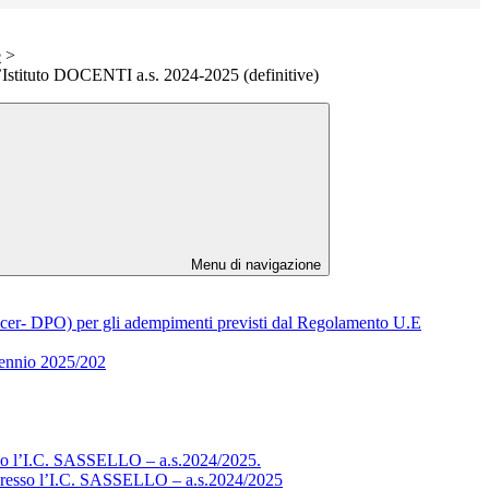
e
>
’Istituto DOCENTI a.s. 2024-2025 (definitive)
Menu di navigazione
cer- DPO) per gli adempimenti previsti dal Regolamento U.E
riennio 2025/202
esso l’I.C. SASSELLO – a.s.2024/2025.
o presso l’I.C. SASSELLO – a.s.2024/2025