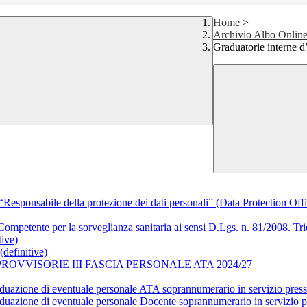
Home
>
Archivio Albo Onlin
Graduatorie interne d
nsabile della protezione dei dati personali” (Data Protection Offi
 Competente per la sorveglianza sanitaria ai sensi D.Lgs. n. 81/2008. T
tive)
definitive)
OVVISORIE III FASCIA PERSONALE ATA 2024/27
ividuazione di eventuale personale ATA soprannumerario in servizio pr
ividuazione di eventuale personale Docente soprannumerario in servizi