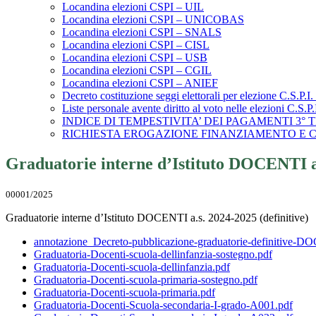
Locandina elezioni CSPI – UIL
Locandina elezioni CSPI – UNICOBAS
Locandina elezioni CSPI – SNALS
Locandina elezioni CSPI – CISL
Locandina elezioni CSPI – USB
Locandina elezioni CSPI – CGIL
Locandina elezioni CSPI – ANIEF
Decreto costituzione seggi elettorali per elezione C.S.P.I.
Liste personale avente diritto al voto nelle elezioni C.S.P.
INDICE DI TEMPESTIVITA’ DEI PAGAMENTI 3°
RICHIESTA EROGAZIONE FINANZIAMENTO E 
Graduatorie interne d’Istituto DOCENTI a.
00001/2025
Graduatorie interne d’Istituto DOCENTI a.s. 2024-2025 (definitive)
annotazione_Decreto-pubblicazione-graduatorie-definitive-D
Graduatoria-Docenti-scuola-dellinfanzia-sostegno.pdf
Graduatoria-Docenti-scuola-dellinfanzia.pdf
Graduatoria-Docenti-scuola-primaria-sostegno.pdf
Graduatoria-Docenti-scuola-primaria.pdf
Graduatoria-Docenti-Scuola-secondaria-I-grado-A001.pdf