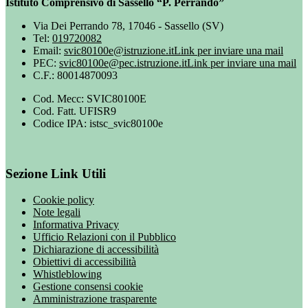
Istituto Comprensivo di Sassello “P. Perrando”
Via Dei Perrando 78, 17046 - Sassello (SV)
Tel:
019720082
Email:
svic80100e@istruzione.it
Link per inviare una mail
PEC:
svic80100e@pec.istruzione.it
Link per inviare una mail
C.F.: 80014870093
Cod. Mecc: SVIC80100E
Cod. Fatt. UFISR9
Codice IPA: istsc_svic80100e
Sezione Link Utili
Cookie policy
Note legali
Informativa Privacy
Ufficio Relazioni con il Pubblico
Dichiarazione di accessibilità
Obiettivi di accessibilità
Whistleblowing
Gestione consensi cookie
Amministrazione trasparente