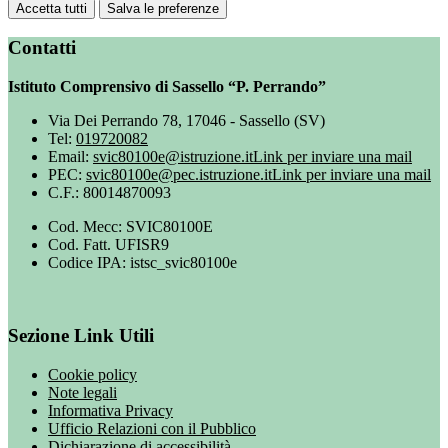
Accetta tutti
Salva le preferenze
Contatti
Istituto Comprensivo di Sassello “P. Perrando”
Via Dei Perrando 78, 17046 - Sassello (SV)
Tel:
019720082
Email:
svic80100e@istruzione.it
Link per inviare una mail
PEC:
svic80100e@pec.istruzione.it
Link per inviare una mail
C.F.: 80014870093
Cod. Mecc: SVIC80100E
Cod. Fatt. UFISR9
Codice IPA: istsc_svic80100e
Sezione Link Utili
Cookie policy
Note legali
Informativa Privacy
Ufficio Relazioni con il Pubblico
Dichiarazione di accessibilità