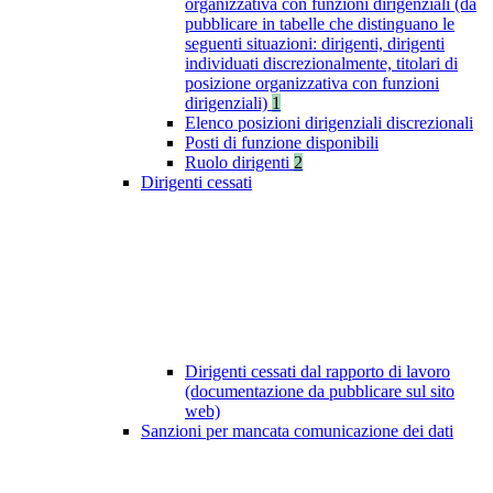
organizzativa con funzioni dirigenziali (da
pubblicare in tabelle che distinguano le
seguenti situazioni: dirigenti, dirigenti
individuati discrezionalmente, titolari di
posizione organizzativa con funzioni
dirigenziali)
1
Elenco posizioni dirigenziali discrezionali
Posti di funzione disponibili
Ruolo dirigenti
2
Dirigenti cessati
Dirigenti cessati dal rapporto di lavoro
(documentazione da pubblicare sul sito
web)
Sanzioni per mancata comunicazione dei dati