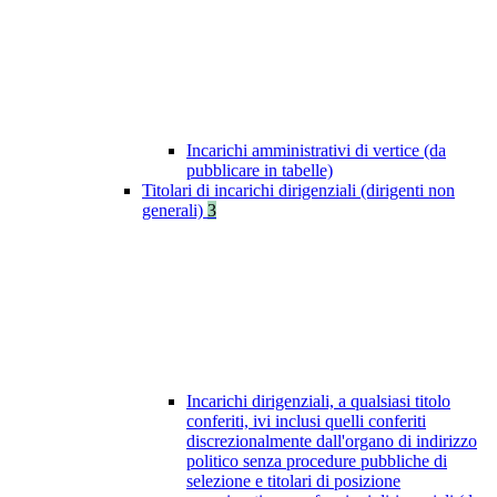
Incarichi amministrativi di vertice (da
pubblicare in tabelle)
Titolari di incarichi dirigenziali (dirigenti non
generali)
3
Incarichi dirigenziali, a qualsiasi titolo
conferiti, ivi inclusi quelli conferiti
discrezionalmente dall'organo di indirizzo
politico senza procedure pubbliche di
selezione e titolari di posizione