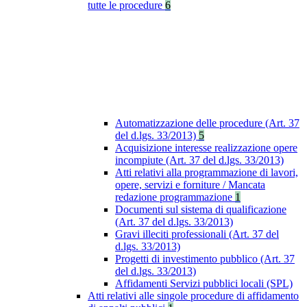
tutte le procedure
6
Automatizzazione delle procedure (Art. 37
del d.lgs. 33/2013)
5
Acquisizione interesse realizzazione opere
incompiute (Art. 37 del d.lgs. 33/2013)
Atti relativi alla programmazione di lavori,
opere, servizi e forniture / Mancata
redazione programmazione
1
Documenti sul sistema di qualificazione
(Art. 37 del d.lgs. 33/2013)
Gravi illeciti professionali (Art. 37 del
d.lgs. 33/2013)
Progetti di investimento pubblico (Art. 37
del d.lgs. 33/2013)
Affidamenti Servizi pubblici locali (SPL)
Atti relativi alle singole procedure di affidamento